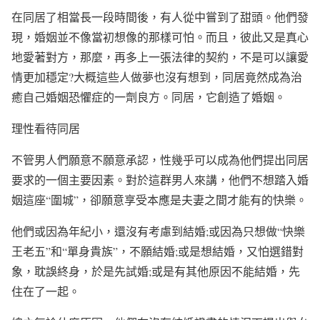
在同居了相當長一段時間後，有人從中嘗到了甜頭。他們發
現，婚姻並不像當初想像的那樣可怕。而且，彼此又是真心
地愛著對方，那麼，再多上一張法律的契約，不是可以讓愛
情更加穩定?大概這些人做夢也沒有想到，同居竟然成為治
癒自己婚姻恐懼症的一劑良方。同居，它創造了婚姻。
理性看待同居
不管男人們願意不願意承認，性幾乎可以成為他們提出同居
要求的一個主要因素。對於這群男人來講，他們不想踏入婚
姻這座“圍城”，卻願意享受本應是夫妻之間才能有的快樂。
他們或因為年紀小，還沒有考慮到結婚;或因為只想做“快樂
王老五”和“單身貴族”，不願結婚;或是想結婚，又怕選錯對
象，耽誤終身，於是先試婚;或是有其他原因不能結婚，先
住在了一起。