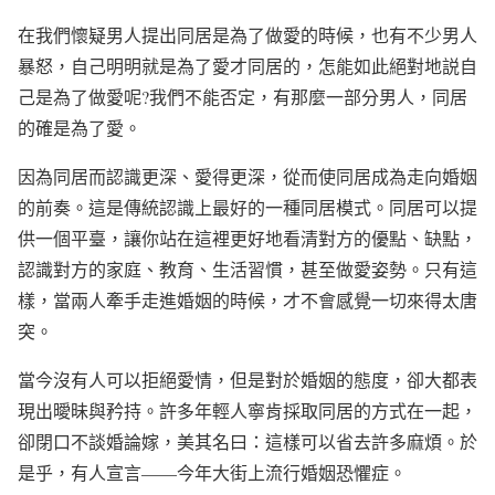
在我們懷疑男人提出同居是為了做愛的時候，也有不少男人
暴怒，自己明明就是為了愛才同居的，怎能如此絕對地説自
己是為了做愛呢?我們不能否定，有那麼一部分男人，同居
的確是為了愛。
因為同居而認識更深、愛得更深，從而使同居成為走向婚姻
的前奏。這是傳統認識上最好的一種同居模式。同居可以提
供一個平臺，讓你站在這裡更好地看清對方的優點、缺點，
認識對方的家庭、教育、生活習慣，甚至做愛姿勢。只有這
樣，當兩人牽手走進婚姻的時候，才不會感覺一切來得太唐
突。
當今沒有人可以拒絕愛情，但是對於婚姻的態度，卻大都表
現出曖昧與矜持。許多年輕人寧肯採取同居的方式在一起，
卻閉口不談婚論嫁，美其名曰：這樣可以省去許多麻煩。於
是乎，有人宣言——今年大街上流行婚姻恐懼症。