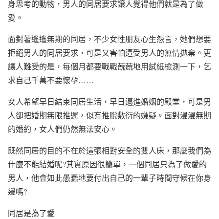
身思考的動物，男人的同居要求讓人覺得他們就是為了做
愛。
面對著遙遙無期的同居，不少女性朋友心生怨言，她們想要
拒絕男人的同居要求，可是又害怕遭受男人的無情拋棄。更
讓人難受的是，每個月都要戰戰兢兢地用試紙檢測一下，乞
求自己千萬不要懷孕……
女人希望早日結束同居生活，早日邁進婚姻的殿堂，可是男
人卻把婚期無限推遲，似有推脫敷衍的嫌疑。面對漫漫無期
的婚約，女人們仍然無法安心。
既然同居的目的不在於這張相對安全的雙人床，那麼我們為
什麼不能結婚呢?其實原因很簡單，一個同居只為了做愛的
男人，他會如此愚蠢地要付出自己的一輩子時間守候在你身
邊嗎?
同居是為了愛