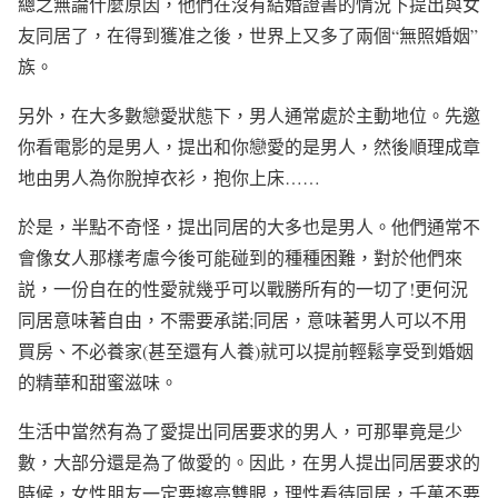
總之無論什麼原因，他們在沒有結婚證書的情況下提出與女
友同居了，在得到獲准之後，世界上又多了兩個“無照婚姻”
族。
另外，在大多數戀愛狀態下，男人通常處於主動地位。先邀
你看電影的是男人，提出和你戀愛的是男人，然後順理成章
地由男人為你脫掉衣衫，抱你上床……
於是，半點不奇怪，提出同居的大多也是男人。他們通常不
會像女人那樣考慮今後可能碰到的種種困難，對於他們來
説，一份自在的性愛就幾乎可以戰勝所有的一切了!更何況
同居意味著自由，不需要承諾;同居，意味著男人可以不用
買房、不必養家(甚至還有人養)就可以提前輕鬆享受到婚姻
的精華和甜蜜滋味。
生活中當然有為了愛提出同居要求的男人，可那畢竟是少
數，大部分還是為了做愛的。因此，在男人提出同居要求的
時候，女性朋友一定要擦亮雙眼，理性看待同居，千萬不要