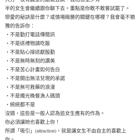
半的女生會繼續跟你聊下去。重點是你敢不敢嘗試罷了。
戀愛的秘訣是什麼？或情場緻勝的關鍵在哪裡？我會毫不猶
豫的告訴你：
‧不是勤打電話傳簡訊
‧不是送禮物請吃飯
‧不是貼心接送獻殷勤
‧不是無時無刻的讚美
‧不是苦心計畫如何告白
‧不是開出無法兌現的承諾
‧不是無可救藥的浪漫
‧不是燭光晚餐漁人碼頭
‧統統都不是
沒錯，這些是一般人認為追女生應有的作為。
你必須讓她也喜歡上你！
所謂「吸引」(attraction)，就是讓女生不由自主的喜歡上
你。