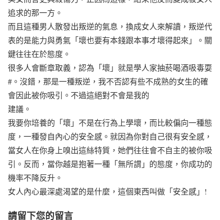
追求的那一方。
而且這種男人散發出叛逆的氣息，換成女人來解讀，叛逆代
表的是能力與勇氣「壞也要有本錢跟本事才壞得起來」。關
鍵往往在於態度。
很多人會斷章取義，認為「壞」就是學人家抽菸喝酒吸毒耍
#。沒錯，那是一種叛逆，我不否認有些不成熟的女生的確
會因此被你吸引。不過這絕對不會是我的
建議。
我要你培養的「壞」不是在行為上學壞，而比較偏向一種態
度，一種發自內心的安全感。就因為你對自己很有安全感，
當女人在你身上嗅出這絲特質，她們往往會不自主的被你吸
引。反而，當你越是抱著一種「無所謂」的態度，你成功的
機率不降反升。
女人內心最深處渴望的是什麼，這個東西叫做「安全感」!
請留下您的留言