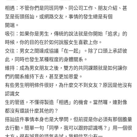
相遇：不管你們是同班同學、同公司工作、朋友介紹、甚
至是街頭搭訕，或網路交友，事情的發生總是有個
開端。
吸引：如果你是男生，傳統的說法就是你開始「追求」的
時候，你的目的在於如何說服女生喜歡上你。
交往：男女之間達成協議「在一起」。除了口頭上承認彼
此，同時也發生某種程度的身體關系。
維持：成為男女朋友之後，雙方的共同課題就是如何讓你
們的關系維持下去，甚至更加恩愛。
有些男生明明條件很好，為什麼交不到女友？原因是他沒有
認識女
生的管道，不懂得製造「相遇」的機會。當然囉，連對像
都沒有還談什麼其他的？
搭訕這件事情本身也是大學問，但前提是你必須有那個膽量
去行動。簡單一句「同學，我可以跟妳認識嗎？」用一個很
大方、很有誠意的語氣去試，我相信至少有一