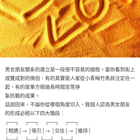
男女朋友關系的建立是一段很不容易的過程。當你看到街上
成雙成對的情侶，有的其實是人家從小青梅竹馬就注定在一
起，有的是單方經過長時間苦等掙
紮抗戰的成果。
話說回來，不論你從哪個角度切入，我個人認為男女朋友
的形成必經以下四大階段：
┌──┐ ┌──┐ ┌──┐ ┌──┐
│相遇│→ │吸引│→ │交往│→ │維持│
└──┘ └──┘ └──┘ └──┘