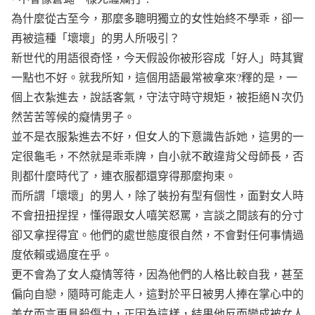
為什麼從古至今，那麼多聰明獨立的女性始終不學乖，卻一
再被這種「壞壞」的男人所吸引？
新世代的用語很奇怪，今天假設你被形容成「好人」時其實
一點也不好。就我所知，這個用語最常被拿來?釋的是，一
個上衣紮進去，說話客氣，守法守時守規矩，被拒絕Ｎ次仍
然苦苦等候的癡情男子。
並不是衣服紮進去不好，但女人的下意識告訴她，這男的一
定很龜毛，不然就是乖乖牌，自小就不敢違背父母師長，否
則都什麼時代了，連衣服都還穿得那麼拘束。
而所謂「壞壞」的男人，除了裝扮有型有個性，面對女人時
不會扭扭捏捏，懂得跟女人嘻笑怒罵，言談之間該有的分寸
卻又拿捏得宜。他們的處世態度很自然，不會對任何事情過
度依賴或過度在乎。
更不會為了女人癡情等待，因為他們的人格比較自我，甚至
偏向自戀，隨時可能走人，這對於平日被男人捧在掌心中的
美女而言更具殺傷力，正因為這樣，結果他反而變成被女人