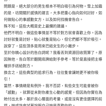
問題是，絕大部分的男生根本不明白吸引為何物。雪上加霜
的是，坊間關於感情的建言，大多把重心指向如何討好，如
何做貼心的事感動女方，以及如何找機會告白。
殊不知，這些大概是史上最爛的建議。
他們不明白，做這些事情並不等於對方就會喜歡上你。因為
討好就隻是討好，貼心就隻是貼心，但它們都不等於吸引。
說穿了，這些頂多是用來巴結女生的小撇步。
至於你精心設計的告白詞呢？我看丟到資源回收筒算了。原
因無他，告白等於翻開底牌給對手參考，等於是直接把主導
權拱手送給對方。
換言之，這些典型的追求行為，往往隻會讓她更不被你吸
引！
當然，事情總是有例外。我不否認，有些女生可能會被你
「感動」，就算從未對你產生心動的感覺，但因為你實在為
她付出太多，基於良心層面的考量，或是沒有更佳選擇的前
提，她或許會試著說服自己她是喜歡你的。