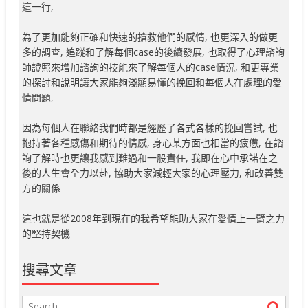
這一行,
為了更加能夠正確和快速的搶救他們的感情, 也更深入的做更
多的調查, 追蹤和了解每個case的後續發展, 也取得了心理諮詢
師證照來增加諮詢的技能來了解每個人的case情況, 和更專業
的探討和說明讓大家能夠淺顯易懂的挽回和每個人在處理的愛
情問題,
因為每個人在聯絡我們時都是經歷了各式各樣的挽回嘗試, 也
抱持著各種感傷和期待的情感, 身心某方面也相當的疲憊, 在諮
詢了解時也更讓我感到難過和一股責任, 我即在心中承諾在之
後的人生會全力以赴, 協助大家減輕大家的心理壓力, 和改善雙
方的關係
這也就是從2008年到現在的我希望能助大家在愛情上一臂之力
的堅持契機
搜尋文章