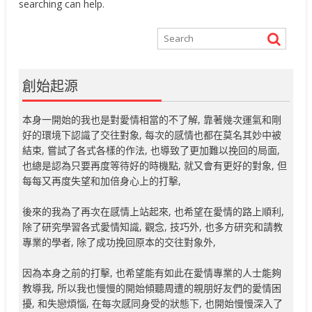
searching can help.
創始起源
本身一開始的我也是對愛情相當的不了解, 靠著幾次運氣和剛
好的環境下認識了交往對象, 每次的感情也都在莫名其妙中被
結束, 嘗試了各式各樣的作法, 也導致了更加難以挽回的局面,
也總是認為只要再度等待好的時機點, 就又會有更好的對象, 但
每每又再度失望和加倍身心上的打擊,
後來的我為了再次在感情上站起來, 也希望在愛情的路上順利,
除了研究學習各式愛情知識, 觀念, 技巧外, 也多方研究和請教
專業的學者, 除了成功挽回原本的交往對象外,
因為本身之前的打擊, 也希望能有如此在愛情專業的人士能夠
教導我, 所以我也慢慢的開始傾聽周遭的親朋好友們的愛情困
擾, 和失戀煩惱, 在每次感同身受的狀態下, 也開始慢慢深入了