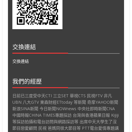
交換連結
交換連結
我們的經歷
日前已三度受中天CTI 三立SET 華視CTS 民視FTV 非凡
UBN 八大GTV 東森財經ETtoday 等新聞 奇摩YAHOO新聞
新浪SINA新聞 今日新聞NOWnews 中央社即時新聞CNA
中國時報CHINA TIMES專題採訪 台灣與香港蘋果日報 Kijiji
等採訪拍攝和電台訪問與網路採訪等 出席中天大學生了沒
節目戀愛顧問 民視 爸媽冏很大節目等 PTT電台愛情專題講