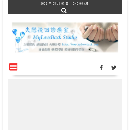
Skip
2026 年 08 月 07 日
5:45:06 AM
to
content