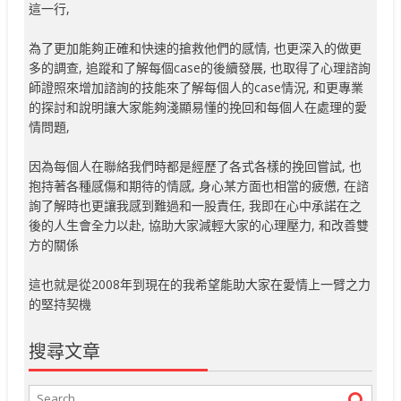
這一行,
為了更加能夠正確和快速的搶救他們的感情, 也更深入的做更
多的調查, 追蹤和了解每個case的後續發展, 也取得了心理諮詢
師證照來增加諮詢的技能來了解每個人的case情況, 和更專業
的探討和說明讓大家能夠淺顯易懂的挽回和每個人在處理的愛
情問題,
因為每個人在聯絡我們時都是經歷了各式各樣的挽回嘗試, 也
抱持著各種感傷和期待的情感, 身心某方面也相當的疲憊, 在諮
詢了解時也更讓我感到難過和一股責任, 我即在心中承諾在之
後的人生會全力以赴, 協助大家減輕大家的心理壓力, 和改善雙
方的關係
這也就是從2008年到現在的我希望能助大家在愛情上一臂之力
的堅持契機
搜尋文章