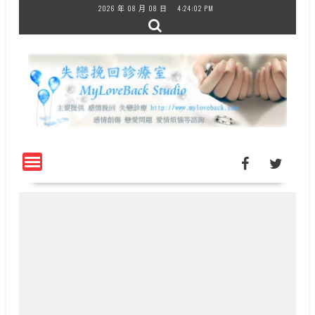
Skip
2026 年 08 月 08 日
4:24:02 PM
to
content