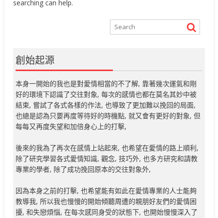
searching can help.
創始起源
本身一開始的我也是對愛情相當的不了解, 靠著幾次運氣和剛
好的環境下認識了交往對象, 每次的感情也都在莫名其妙中被
結束, 嘗試了各式各樣的作法, 也導致了更加難以挽回的局面,
也總是認為只要再度等待好的時機點, 就又會有更好的對象, 但
每每又再度失望和加倍身心上的打擊,
後來的我為了再次在感情上站起來, 也希望在愛情的路上順利,
除了研究學習各式愛情知識, 觀念, 技巧外, 也多方研究和請教
專業的學者, 除了成功挽回原本的交往對象外,
因為本身之前的打擊, 也希望能有如此在愛情專業的人士能夠
教導我, 所以我也慢慢的開始傾聽周遭的親朋好友們的愛情困
擾, 和失戀煩惱, 在每次感同身受的狀態下, 也開始慢慢深入了