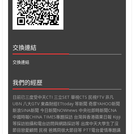
交換連結
交換連結
我們的經歷
日前已三度受中天CTI 三立SET 華視CTS 民視FTV 非凡
UBN 八大GTV 東森財經ETtoday 等新聞 奇摩YAHOO新聞
新浪SINA新聞 今日新聞NOWnews 中央社即時新聞CNA
中國時報CHINA TIMES專題採訪 台灣與香港蘋果日報 Kijiji
等採訪拍攝和電台訪問與網路採訪等 出席中天大學生了沒
節目戀愛顧問 民視 爸媽冏很大節目等 PTT電台愛情專題講