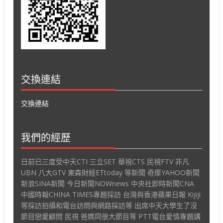
交換連結
交換連結
我們的經歷
日前已三度受中天CTI 三立SET 華視CTS 民視FTV 非凡
UBN 八大GTV 東森財經ETtoday 等新聞 奇摩YAHOO新聞
新浪SINA新聞 今日新聞NOWnews 中央社即時新聞CNA
中國時報CHINA TIMES專題採訪 台灣與香港蘋果日報 Kijiji
等採訪拍攝和電台訪問與網路採訪等 出席中天大學生了沒
節目戀愛顧問 民視 爸媽冏很大節目等 PTT電台愛情專題講