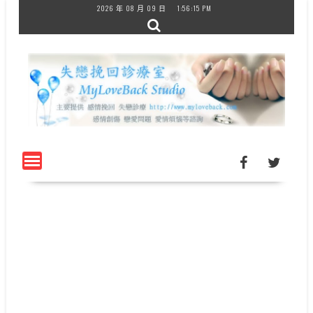
Skip
2026 年 08 月 09 日
1:56:15 PM
to
content