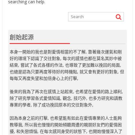
searching can help.
創始起源
本身一開始的我也是對愛情相當的不了解, 靠著幾次運氣和剛
好的環境下認識了交往對象, 每次的感情也都在莫名其妙中被
結束, 嘗試了各式各樣的作法, 也導致了更加難以挽回的局面,
也總是認為只要再度等待好的時機點, 就又會有更好的對象, 但
每每又再度失望和加倍身心上的打擊,
後來的我為了再次在感情上站起來, 也希望在愛情的路上順利,
除了研究學習各式愛情知識, 觀念, 技巧外, 也多方研究和請教
專業的學者, 除了成功挽回原本的交往對象外,
因為本身之前的打擊, 也希望能有如此在愛情專業的人士能夠
教導我, 所以我也慢慢的開始傾聽周遭的親朋好友們的愛情困
擾, 和失戀煩惱, 在每次感同身受的狀態下, 也開始慢慢深入了