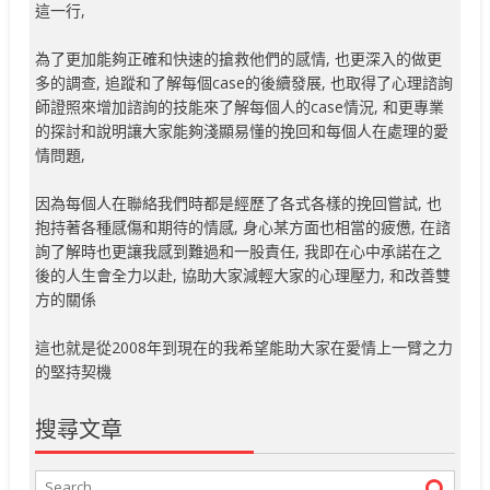
這一行,
為了更加能夠正確和快速的搶救他們的感情, 也更深入的做更
多的調查, 追蹤和了解每個case的後續發展, 也取得了心理諮詢
師證照來增加諮詢的技能來了解每個人的case情況, 和更專業
的探討和說明讓大家能夠淺顯易懂的挽回和每個人在處理的愛
情問題,
因為每個人在聯絡我們時都是經歷了各式各樣的挽回嘗試, 也
抱持著各種感傷和期待的情感, 身心某方面也相當的疲憊, 在諮
詢了解時也更讓我感到難過和一股責任, 我即在心中承諾在之
後的人生會全力以赴, 協助大家減輕大家的心理壓力, 和改善雙
方的關係
這也就是從2008年到現在的我希望能助大家在愛情上一臂之力
的堅持契機
搜尋文章