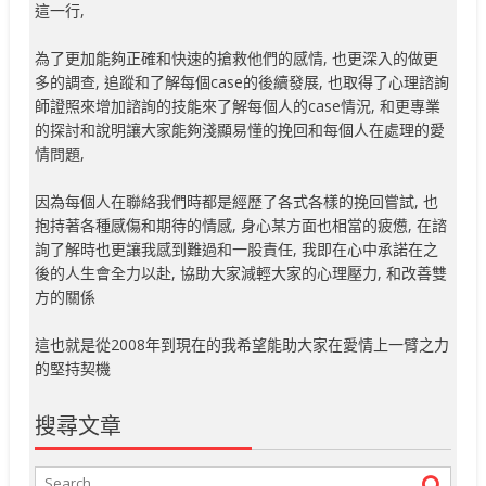
這一行,
為了更加能夠正確和快速的搶救他們的感情, 也更深入的做更
多的調查, 追蹤和了解每個case的後續發展, 也取得了心理諮詢
師證照來增加諮詢的技能來了解每個人的case情況, 和更專業
的探討和說明讓大家能夠淺顯易懂的挽回和每個人在處理的愛
情問題,
因為每個人在聯絡我們時都是經歷了各式各樣的挽回嘗試, 也
抱持著各種感傷和期待的情感, 身心某方面也相當的疲憊, 在諮
詢了解時也更讓我感到難過和一股責任, 我即在心中承諾在之
後的人生會全力以赴, 協助大家減輕大家的心理壓力, 和改善雙
方的關係
這也就是從2008年到現在的我希望能助大家在愛情上一臂之力
的堅持契機
搜尋文章