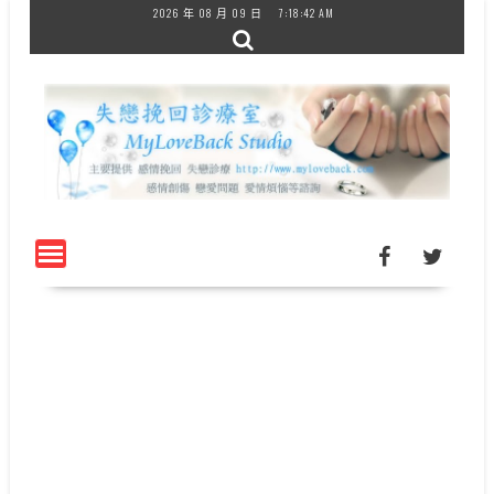
Skip
2026 年 08 月 09 日
7:18:42 AM
to
content