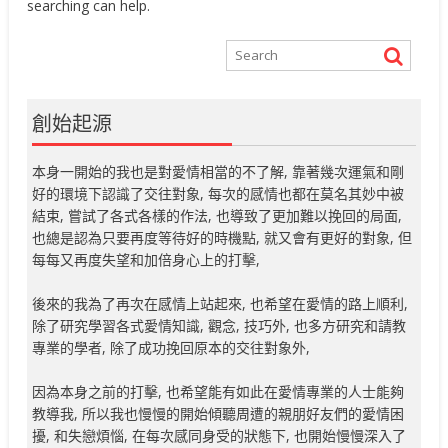
searching can help.
創始起源
本身一開始的我也是對愛情相當的不了解, 靠著幾次運氣和剛
好的環境下認識了交往對象, 每次的感情也都在莫名其妙中被
結束, 嘗試了各式各樣的作法, 也導致了更加難以挽回的局面,
也總是認為只要再度等待好的時機點, 就又會有更好的對象, 但
每每又再度失望和加倍身心上的打擊,
後來的我為了再次在感情上站起來, 也希望在愛情的路上順利,
除了研究學習各式愛情知識, 觀念, 技巧外, 也多方研究和請教
專業的學者, 除了成功挽回原本的交往對象外,
因為本身之前的打擊, 也希望能有如此在愛情專業的人士能夠
教導我, 所以我也慢慢的開始傾聽周遭的親朋好友們的愛情困
擾, 和失戀煩惱, 在每次感同身受的狀態下, 也開始慢慢深入了