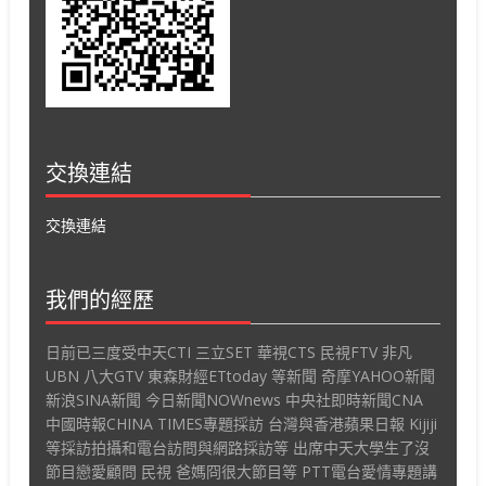
交換連結
交換連結
我們的經歷
日前已三度受中天CTI 三立SET 華視CTS 民視FTV 非凡
UBN 八大GTV 東森財經ETtoday 等新聞 奇摩YAHOO新聞
新浪SINA新聞 今日新聞NOWnews 中央社即時新聞CNA
中國時報CHINA TIMES專題採訪 台灣與香港蘋果日報 Kijiji
等採訪拍攝和電台訪問與網路採訪等 出席中天大學生了沒
節目戀愛顧問 民視 爸媽冏很大節目等 PTT電台愛情專題講