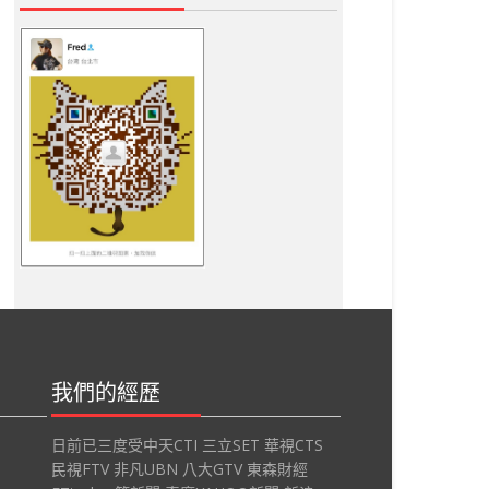
我們的經歷
日前已三度受中天CTI 三立SET 華視CTS
民視FTV 非凡UBN 八大GTV 東森財經