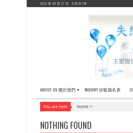
Skip
2026 年 08 月 07 日
8:55:38 PM
to
content
ABOUT US 關於我們
INQUIRY 診斷報名表
C
You are here
Home
>
NOTHING FOUND