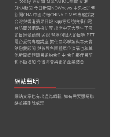
ETtoday 等新聞 奇摩YAHOO新聞 新浪
SINA新聞 今日新聞NOWnews 中央社即時
新聞CNA 中國時報CHINA TIMES專題採訪
台灣與香港蘋果日報 Kijiji等採訪拍攝和電
台訪問與網路採訪等 出席中天大學生了沒
節目戀愛顧問 民視 爸媽冏很大節目等 PTT
電台愛情專題講座 擔任晶彩聯誼與春天會
館戀愛顧問 與參與各團體單位演講也和其
他新聞媒體節目邀約合作中 合作夥伴目前
也不斷增加 今後將會與更多產業結合
網站聲明
網站文章也有出處為轉載, 如有需要懇請聯
絡並將刪除處理