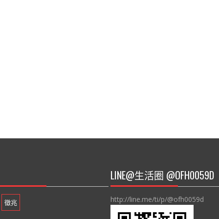
LINE@生活圈 @OFH0059D
http://line.me/ti/p/@ofh0059d
徵兆