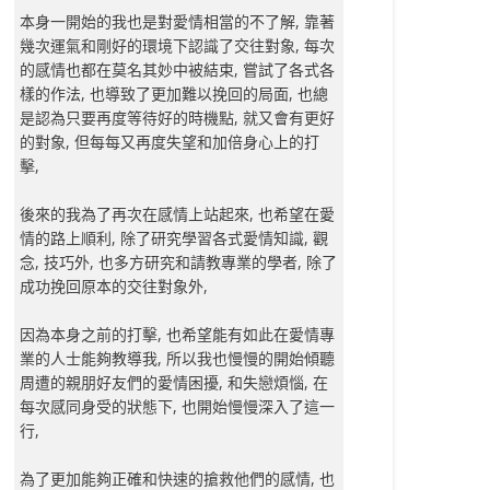
本身一開始的我也是對愛情相當的不了解, 靠著
幾次運氣和剛好的環境下認識了交往對象, 每次
的感情也都在莫名其妙中被結束, 嘗試了各式各
樣的作法, 也導致了更加難以挽回的局面, 也總
是認為只要再度等待好的時機點, 就又會有更好
的對象, 但每每又再度失望和加倍身心上的打
擊,
後來的我為了再次在感情上站起來, 也希望在愛
情的路上順利, 除了研究學習各式愛情知識, 觀
念, 技巧外, 也多方研究和請教專業的學者, 除了
成功挽回原本的交往對象外,
因為本身之前的打擊, 也希望能有如此在愛情專
業的人士能夠教導我, 所以我也慢慢的開始傾聽
周遭的親朋好友們的愛情困擾, 和失戀煩惱, 在
每次感同身受的狀態下, 也開始慢慢深入了這一
行,
為了更加能夠正確和快速的搶救他們的感情, 也