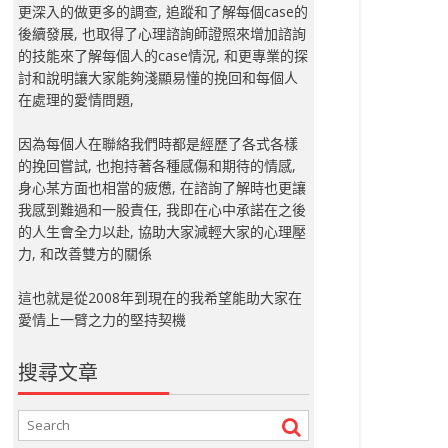
更深入的做更多的調查, 追蹤和了解每個case的
後續發展, 也取得了心理諮詢師證照來增加諮詢
的技能來了解每個人的case情況, 和更專業的探
討和說明讓大家能夠淺顯易懂的挽回和每個人
在處理的愛情問題,
因為每個人在聯絡我們時都是經歷了各式各樣
的挽回嘗試, 也抱持著各種感傷和期待的情感,
身心某方面也相當的疲憊, 在諮詢了解時也更讓
我感到難過和一股責任, 我即在心中承諾在之後
的人生會全力以赴, 協助大家減輕大家的心理壓
力, 和改善雙方的關係
這也就是從2008年到現在的我希望能助大家在
愛情上一臂之力的堅持契機
搜尋文章