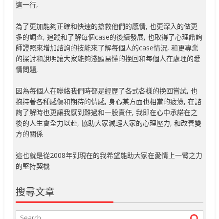
這一行,
為了更加能夠正確和快速的搶救他們的感情, 也更深入的做更
多的調查, 追蹤和了解每個case的後續發展, 也取得了心理諮詢
師證照來增加諮詢的技能來了解每個人的case情況, 和更專業
的探討和說明讓大家能夠淺顯易懂的挽回和每個人在處理的愛
情問題,
因為每個人在聯絡我們時都是經歷了各式各樣的挽回嘗試, 也
抱持著各種感傷和期待的情感, 身心某方面也相當的疲憊, 在諮
詢了解時也更讓我感到難過和一股責任, 我即在心中承諾在之
後的人生會全力以赴, 協助大家減輕大家的心理壓力, 和改善雙
方的關係
這也就是從2008年到現在的我希望能助大家在愛情上一臂之力
的堅持契機
搜尋文章