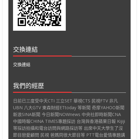
交換連結
交換連結
我們的經歷
日前已三度受中天CTI 三立SET 華視CTS 民視FTV 非凡
UBN 八大GTV 東森財經ETtoday 等新聞 奇摩YAHOO新聞
新浪SINA新聞 今日新聞NOWnews 中央社即時新聞CNA
中國時報CHINA TIMES專題採訪 台灣與香港蘋果日報 Kijiji
等採訪拍攝和電台訪問與網路採訪等 出席中天大學生了沒
節目戀愛顧問 民視 爸媽冏很大節目等 PTT電台愛情專題講