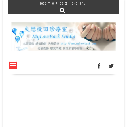
Skip
2026 年 08 月 08 日
6:45:12 PM
to
content