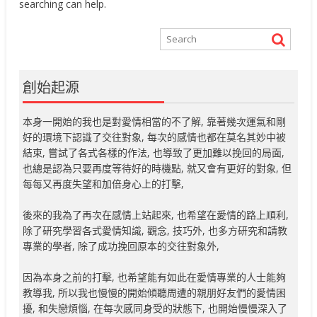
searching can help.
創始起源
本身一開始的我也是對愛情相當的不了解, 靠著幾次運氣和剛
好的環境下認識了交往對象, 每次的感情也都在莫名其妙中被
結束, 嘗試了各式各樣的作法, 也導致了更加難以挽回的局面,
也總是認為只要再度等待好的時機點, 就又會有更好的對象, 但
每每又再度失望和加倍身心上的打擊,
後來的我為了再次在感情上站起來, 也希望在愛情的路上順利,
除了研究學習各式愛情知識, 觀念, 技巧外, 也多方研究和請教
專業的學者, 除了成功挽回原本的交往對象外,
因為本身之前的打擊, 也希望能有如此在愛情專業的人士能夠
教導我, 所以我也慢慢的開始傾聽周遭的親朋好友們的愛情困
擾, 和失戀煩惱, 在每次感同身受的狀態下, 也開始慢慢深入了