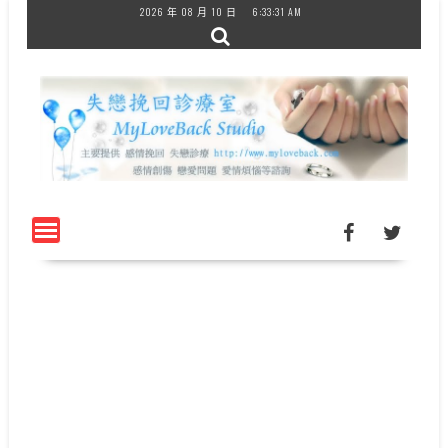
Skip
2026 年 08 月 10 日
6:33:31 AM
to
content