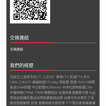
交換連結
交換連結
我們的經歷
日前已三度受中天CTI 三立SET 華視CTS 民視FTV 非凡
UBN 八大GTV 東森財經ETtoday 等新聞 奇摩YAHOO新聞
新浪SINA新聞 今日新聞NOWnews 中央社即時新聞CNA
中國時報CHINA TIMES專題採訪 台灣與香港蘋果日報 Kijiji
等採訪拍攝和電台訪問與網路採訪等 出席中天大學生了沒
節目戀愛顧問 民視 爸媽冏很大節目等 PTT電台愛情專題講