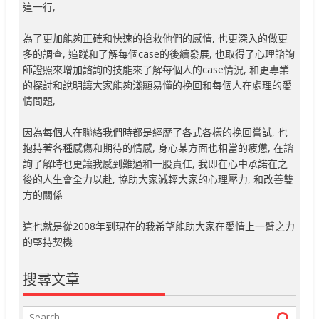
這一行,
為了更加能夠正確和快速的搶救他們的感情, 也更深入的做更
多的調查, 追蹤和了解每個case的後續發展, 也取得了心理諮詢
師證照來增加諮詢的技能來了解每個人的case情況, 和更專業
的探討和說明讓大家能夠淺顯易懂的挽回和每個人在處理的愛
情問題,
因為每個人在聯絡我們時都是經歷了各式各樣的挽回嘗試, 也
抱持著各種感傷和期待的情感, 身心某方面也相當的疲憊, 在諮
詢了解時也更讓我感到難過和一股責任, 我即在心中承諾在之
後的人生會全力以赴, 協助大家減輕大家的心理壓力, 和改善雙
方的關係
這也就是從2008年到現在的我希望能助大家在愛情上一臂之力
的堅持契機
搜尋文章