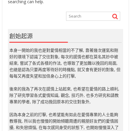
searching can help.
創始起源
本身一開始的我也是對愛情相當的不了解, 靠著幾次運氣和剛
好的環境下認識了交往對象, 每次的感情也都在莫名其妙中被
結束, 嘗試了各式各樣的作法, 也導致了更加難以挽回的局面,
也總是認為只要再度等待好的時機點, 就又會有更好的對象, 但
每每又再度失望和加倍身心上的打擊,
後來的我為了再次在感情上站起來, 也希望在愛情的路上順利,
除了研究學習各式愛情知識, 觀念, 技巧外, 也多方研究和請教
專業的學者, 除了成功挽回原本的交往對象外,
因為本身之前的打擊, 也希望能有如此在愛情專業的人士能夠
教導我, 所以我也慢慢的開始傾聽周遭的親朋好友們的愛情困
擾, 和失戀煩惱, 在每次感同身受的狀態下, 也開始慢慢深入了