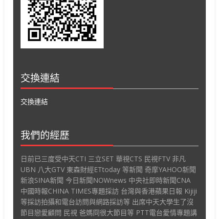
交換連結
交換連結
我們的經歷
日前已三度受中天CTI 三立SET 華視CTS 民視FTV 非凡
UBN 八大GTV 東森財經ETtoday 等新聞 奇摩YAHOO新聞
新浪SINA新聞 今日新聞NOWnews 中央社即時新聞CNA
中國時報CHINA TIMES專題採訪 台灣與香港蘋果日報 Kijiji
等採訪拍攝和電台訪問與網路採訪等 出席中天大學生了沒
節目戀愛顧問 民視 爸媽冏很大節目等 PTT電台愛情專題講