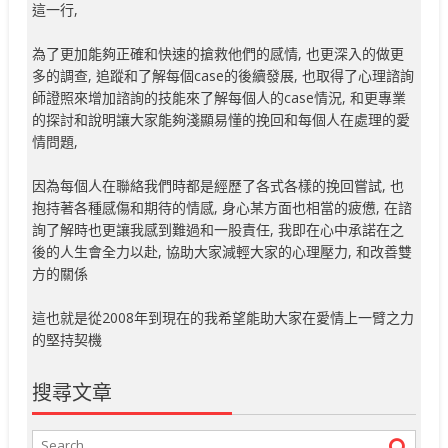
這一行,
為了更加能夠正確和快速的搶救他們的感情, 也更深入的做更
多的調查, 追蹤和了解每個case的後續發展, 也取得了心理諮詢
師證照來增加諮詢的技能來了解每個人的case情況, 和更專業
的探討和說明讓大家能夠淺顯易懂的挽回和每個人在處理的愛
情問題,
因為每個人在聯絡我們時都是經歷了各式各樣的挽回嘗試, 也
抱持著各種感傷和期待的情感, 身心某方面也相當的疲憊, 在諮
詢了解時也更讓我感到難過和一股責任, 我即在心中承諾在之
後的人生會全力以赴, 協助大家減輕大家的心理壓力, 和改善雙
方的關係
這也就是從2008年到現在的我希望能助大家在愛情上一臂之力
的堅持契機
搜尋文章