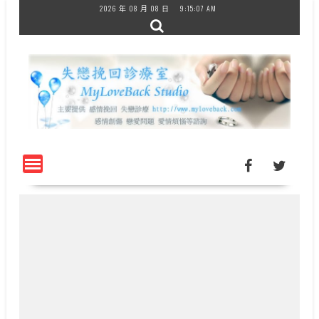
Skip
2026 年 08 月 08 日
9:15:07 AM
to
content