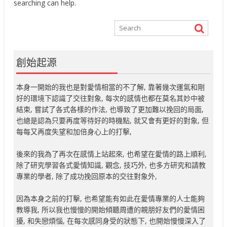
searching can help.
創始起源
本身一開始的我也是對愛情相當的不了解, 靠著幾次運氣和剛
好的環境下認識了交往對象, 每次的感情也都在莫名其妙中被
結束, 嘗試了各式各樣的作法, 也導致了更加難以挽回的局面,
也總是認為只要再度等待好的時機點, 就又會有更好的對象, 但
每每又再度失望和加倍身心上的打擊,
後來的我為了再次在感情上站起來, 也希望在愛情的路上順利,
除了研究學習各式愛情知識, 觀念, 技巧外, 也多方研究和請教
專業的學者, 除了成功挽回原本的交往對象外,
因為本身之前的打擊, 也希望能有如此在愛情專業的人士能夠
教導我, 所以我也慢慢的開始傾聽周遭的親朋好友們的愛情困
擾, 和失戀煩惱, 在每次感同身受的狀態下, 也開始慢慢深入了