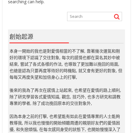
searching can help.
創始起源
本身一開始的我也是對愛情相當的不了解, 靠著幾次運氣和剛
好的環境下認識了交往對象, 每次的感情也都在莫名其妙中被
結束, 嘗試了各式各樣的作法, 也導致了更加難以挽回的局面,
也總是認為只要再度等待好的時機點, 就又會有更好的對象, 但
每每又再度失望和加倍身心上的打擊,
後來的我為了再次在感情上站起來, 也希望在愛情的路上順利,
除了研究學習各式愛情知識, 觀念, 技巧外, 也多方研究和請教
專業的學者, 除了成功挽回原本的交往對象外,
因為本身之前的打擊, 也希望能有如此在愛情專業的人士能夠
教導我, 所以我也慢慢的開始傾聽周遭的親朋好友們的愛情困
擾, 和失戀煩惱, 在每次感同身受的狀態下, 也開始慢慢深入了