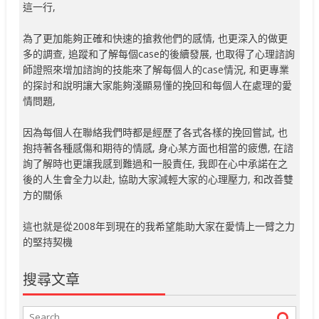
這一行,
為了更加能夠正確和快速的搶救他們的感情, 也更深入的做更
多的調查, 追蹤和了解每個case的後續發展, 也取得了心理諮詢
師證照來增加諮詢的技能來了解每個人的case情況, 和更專業
的探討和說明讓大家能夠淺顯易懂的挽回和每個人在處理的愛
情問題,
因為每個人在聯絡我們時都是經歷了各式各樣的挽回嘗試, 也
抱持著各種感傷和期待的情感, 身心某方面也相當的疲憊, 在諮
詢了解時也更讓我感到難過和一股責任, 我即在心中承諾在之
後的人生會全力以赴, 協助大家減輕大家的心理壓力, 和改善雙
方的關係
這也就是從2008年到現在的我希望能助大家在愛情上一臂之力
的堅持契機
搜尋文章