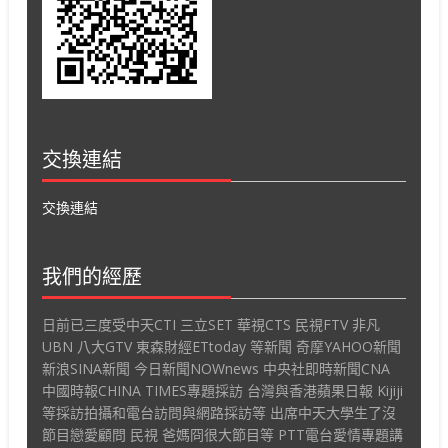
交換連結
交換連結
我們的經歷
日前已三度受中天CTI 三立SET 華視CTS 民視FTV 非凡
UBN 八大GTV 東森財經ETtoday 等新聞 奇摩YAHOO新聞
新浪SINA新聞 今日新聞NOWnews 中央社即時新聞CNA
中國時報CHINA TIMES專題採訪 台灣與香港蘋果日報 Kijiji
等採訪拍攝和電台訪問與網路採訪等 出席中天大學生了沒
節目戀愛顧問 民視 爸媽冏很大節目等 PTT電台愛情專題講