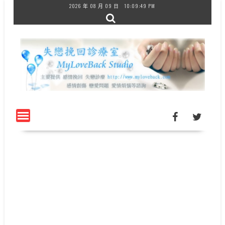
Skip
2026 年 08 月 09 日
10:09:49 PM
to
content