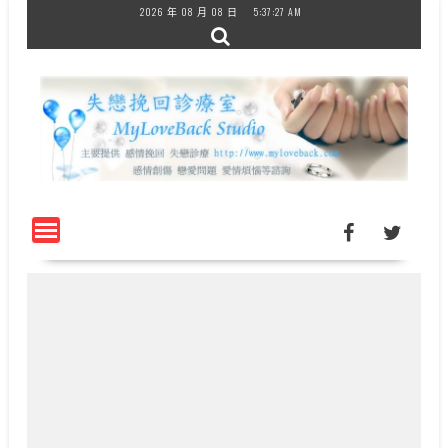
Skip
2026 年 08 月 08 日
5:37:27 AM
to
content