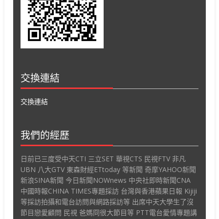
交換連結
交換連結
我們的經歷
日前已三度受中天CTI 三立SET 華視CTS 民視FTV 非凡
UBN 八大GTV 東森財經ETtoday 等新聞 奇摩YAHOO新聞
新浪SINA新聞 今日新聞NOWnews 中央社即時新聞CNA
中國時報CHINA TIMES專題採訪 台灣與香港蘋果日報 Kijiji
等採訪拍攝和電台訪問與網路採訪等 出席中天大學生了沒
節目戀愛顧問 民視 爸媽冏很大節目等 PTT電台愛情專題講