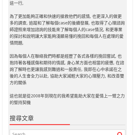
這一行,
為了更加能夠正確和快速的搶救他們的感情, 也更深入的做更
多的調查, 追蹤和了解每個case的後續發展, 也取得了心理諮詢
師證照來增加諮詢的技能來了解每個人的case情況, 和更專業
的探討和說明讓大家能夠淺顯易懂的挽回和每個人在處理的愛
情問題,
因為每個人在聯絡我們時都是經歷了各式各樣的挽回嘗試, 也
抱持著各種感傷和期待的情感, 身心某方面也相當的疲憊, 在諮
詢了解時也更讓我感到難過和一股責任, 我即在心中承諾在之
後的人生會全力以赴, 協助大家減輕大家的心理壓力, 和改善雙
方的關係
這也就是從2008年到現在的我希望能助大家在愛情上一臂之力
的堅持契機
搜尋文章