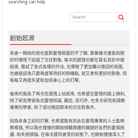
searching can help.
創始起源
本身一開始的我也是對愛情相當的不了解, 靠著幾次運氣和剛
好的環境下認識了交往對象, 每次的感情也都在莫名其妙中被
結束, 嘗試了各式各樣的作法, 也導致了更加難以挽回的局面,
也總是認為只要再度等待好的時機點, 就又會有更好的對象, 但
每每又再度失望和加倍身心上的打擊,
後來的我為了再次在感情上站起來, 也希望在愛情的路上順利,
除了研究學習各式愛情知識, 觀念, 技巧外, 也多方研究和請教
專業的學者, 除了成功挽回原本的交往對象外,
因為本身之前的打擊, 也希望能有如此在愛情專業的人士能夠
教導我, 所以我也慢慢的開始傾聽周遭的親朋好友們的愛情困
擾, 和失戀煩惱, 在每次感同身受的狀態下, 也開始慢慢深入了