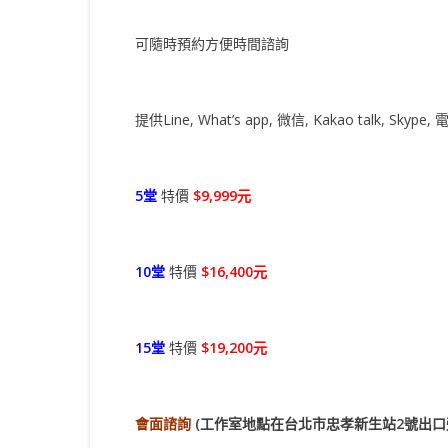
可隨時預約方便時間諮詢
提供Line, What’s app, 微信, Kakao talk, Sky
5堂
特價
$9,999元
10堂
特價
$16,400元
15堂
特價
$19,200元
會面諮詢
(工作室地點在
台北市忠孝新生站2號
出口