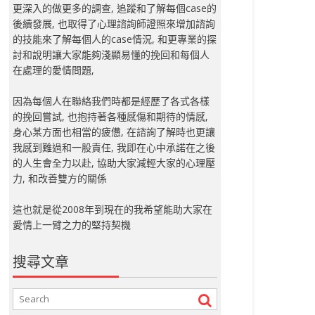
更深入的做更多的調查, 追蹤和了解每個case的
後續發展, 也取得了心理諮詢師證照來增加諮詢
的技能來了解每個人的case情況, 和更專業的探
討和說明讓大家能夠淺顯易懂的挽回和每個人
在處理的愛情問題,
因為每個人在聯絡我們時都是經歷了各式各樣
的挽回嘗試, 也抱持著各種感傷和期待的情感,
身心某方面也相當的疲憊, 在諮詢了解時也更讓
我感到難過和一股責任, 我即在心中承諾在之後
的人生會全力以赴, 協助大家減輕大家的心理壓
力, 和改善雙方的關係
這也就是從2008年到現在的我希望能助大家在
愛情上一臂之力的堅持契機
搜尋文章