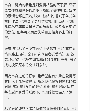
本身一開始的我也是對愛情相當的不了解, 靠著
幾次運氣和剛好的環境下認識了交往對象, 每次
的感情也都在莫名其妙中被結束, 嘗試了各式各
樣的作法, 也導致了更加難以挽回的局面, 也總
是認為只要再度等待好的時機點, 就又會有更好
的對象, 但每每又再度失望和加倍身心上的打
擊,
後來的我為了再次在感情上站起來, 也希望在愛
情的路上順利, 除了研究學習各式愛情知識, 觀
念, 技巧外, 也多方研究和請教專業的學者, 除了
成功挽回原本的交往對象外,
因為本身之前的打擊, 也希望能有如此在愛情專
業的人士能夠教導我, 所以我也慢慢的開始傾聽
周遭的親朋好友們的愛情困擾, 和失戀煩惱, 在
每次感同身受的狀態下, 也開始慢慢深入了這一
行,
為了更加能夠正確和快速的搶救他們的感情, 也