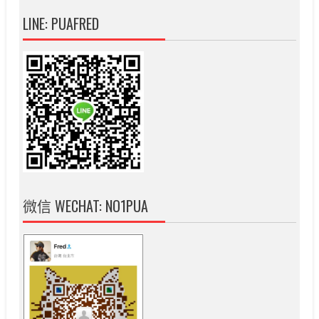
LINE: PUAFRED
微信 WECHAT: NO1PUA