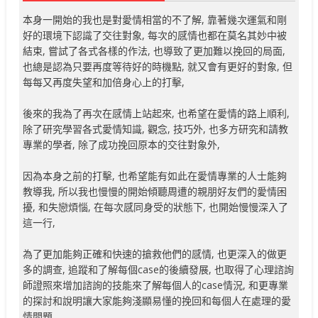
本身一開始的我也是對愛情相當的不了解, 靠著幾次運氣和剛
好的環境下認識了交往對象, 每次的感情也都在莫名其妙中被
結束, 嘗試了各式各樣的作法, 也導致了更加難以挽回的局面,
也總是認為只要再度等待好的時機點, 就又會有更好的對象, 但
每每又再度失望和加倍身心上的打擊,
後來的我為了再次在感情上站起來, 也希望在愛情的路上順利,
除了研究學習各式愛情知識, 觀念, 技巧外, 也多方研究和請教
專業的學者, 除了成功挽回原本的交往對象外,
因為本身之前的打擊, 也希望能有如此在愛情專業的人士能夠
教導我, 所以我也慢慢的開始傾聽周遭的親朋好友們的愛情困
擾, 和失戀煩惱, 在每次感同身受的狀態下, 也開始慢慢深入了
這一行,
為了更加能夠正確和快速的搶救他們的感情, 也更深入的做更
多的調查, 追蹤和了解每個case的後續發展, 也取得了心理諮詢
師證照來增加諮詢的技能來了解每個人的case情況, 和更專業
的探討和說明讓大家能夠淺顯易懂的挽回和每個人在處理的愛
情問題,