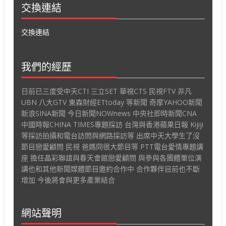
交換連結
交換連結
我們的經歷
日前已三度受中天CTI 三立SET 華視CTS 民視FTV 非凡
UBN 八大GTV 東森財經ETtoday 等新聞 奇摩YAHOO新聞
新浪SINA新聞 今日新聞NOWnews 中央社即時新聞CNA
中國時報CHINA TIMES專題採訪 台灣與香港蘋果日報 Kijiji
等採訪拍攝和電台訪問與網路採訪等 出席中天大學生了沒
節目戀愛顧問 民視 爸媽冏很大節目等 PTT電台愛情專題講
座 擔任晶彩聯誼與春天會館戀愛顧問 與參與各團體單位演
講也和其他新聞媒體節目邀約合作中 合作夥伴目前也不斷
增加 今後將會與更多產業結合
網站聲明