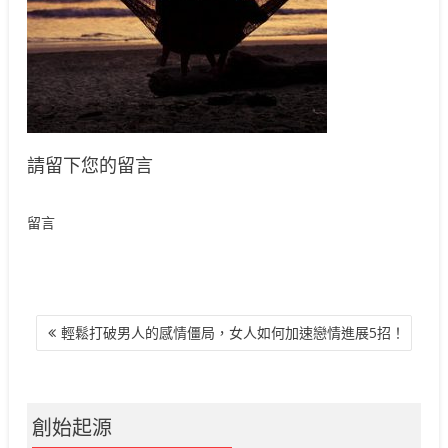
請留下您的留言
留言
文
輕鬆打破男人的感情僵局，女人如何加速戀情進展5招！
章
導
覽
創始起源