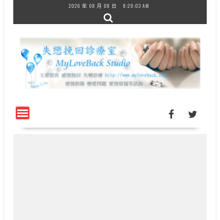
Skip
2026 年 08 月 08 日
8:29:03 AM
to
content