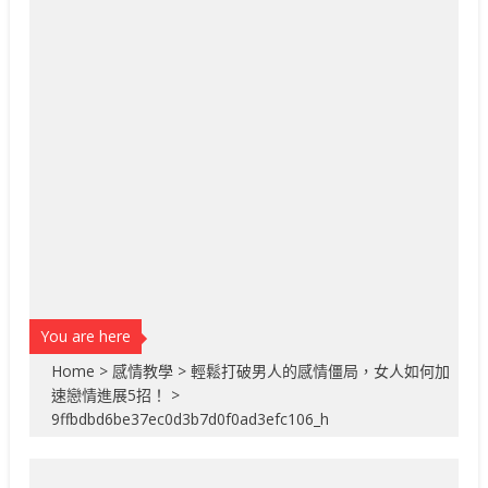
You are here
Home
>
感情教學
>
輕鬆打破男人的感情僵局，女人如何加
速戀情進展5招！
>
9ffbdbd6be37ec0d3b7d0f0ad3efc106_h