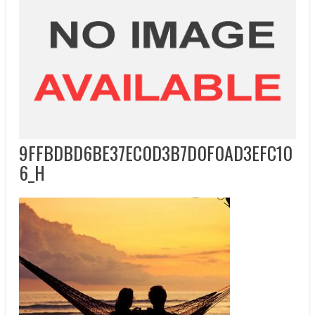
9FFBDBD6BE37EC0D3B7D0F0AD3EFC10
6_H