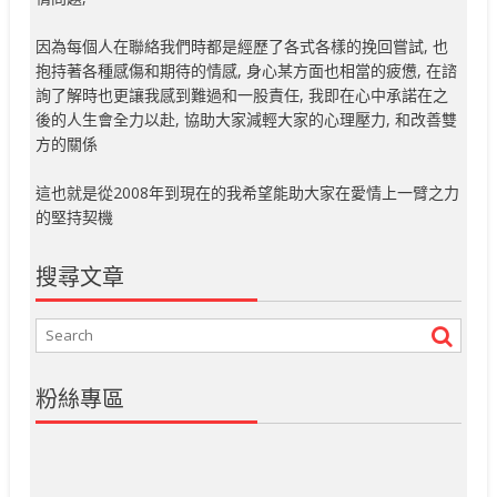
因為每個人在聯絡我們時都是經歷了各式各樣的挽回嘗試, 也
抱持著各種感傷和期待的情感, 身心某方面也相當的疲憊, 在諮
詢了解時也更讓我感到難過和一股責任, 我即在心中承諾在之
後的人生會全力以赴, 協助大家減輕大家的心理壓力, 和改善雙
方的關係
這也就是從2008年到現在的我希望能助大家在愛情上一臂之力
的堅持契機
搜尋文章
粉絲專區