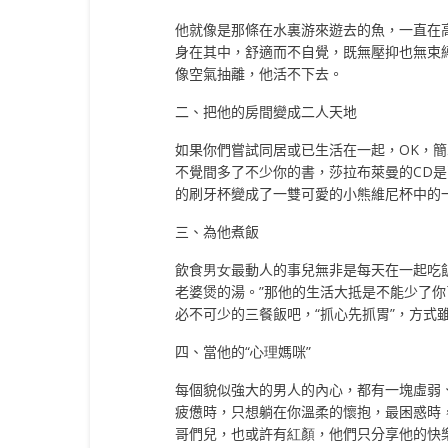
他就像是那條在水裏游來遊去的魚，一直在
身在其中，舒適而不自覺，既無壓抑也無束
像空氣抽離，他活不下去。
二、把他的房間變成二人天地
如果你們嘗試同居或已生活在一起，
OK
，簡
不覺間多了不少你的書，莎拉布萊曼的
CD
是
的刷牙杯變成了一雙可愛的小熊維尼杯中的
三、為他煮飯
飲食
男女
最動人的事兒無非是每天在一起吃
老婆煲的湯。
”
那他的生活大抵是不能少了你
必不可少的三餐飯吧，
“
抓心先抓胃
”
，方式
四、當他的
“
心理
媽咪
”
每個貌似強大的男人的內心，都有一塊虛弱
疲憊時，只想躺在你溫柔的懷抱，最困惑時
哥們兒，也或許有
紅顏
，他們只分享他的快