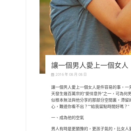
讓一個男人愛上一個女人
2016 年 08 月 08 日
讓一個
男人
愛上一個
女人
是件容易的事，一
天發生幾百萬宗的
“愛情
意外
”
之一，可為何
似根本無法與他分享的那部分空間裏，滯留
心，難道你看不出？
”“
給我留點時間好嗎？
”
一、成為他的空氣
男人有時是更猶豫的，更孩子氣的，比女人