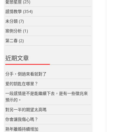
愛戀星座
(25)
感情教學
(354)
未分類
(7)
案例分析
(1)
第二春
(2)
近期文章
分手，倒過來看就對了
爱的钥匙在哪里？
一段感情是不是能繼續下去，是有一些徵兆來
預示的。
對另一半的期望太高嗎
你會讓我傷心嗎？
熟年離婚持續增加