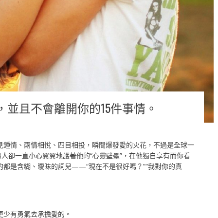
，並且不會離開你的15件事情。
見鍾情、兩情相悅、四目相投，瞬間爆發愛的火花，不過是全球一
男人卻一直小心翼翼地護著他的
“心靈
壁壘
”
，在他獨自享有而你看
的都是含糊、曖昧的詞兒
——“
現在不是很好嗎？
”“
我對你的真
更少有勇氣去承擔愛的。