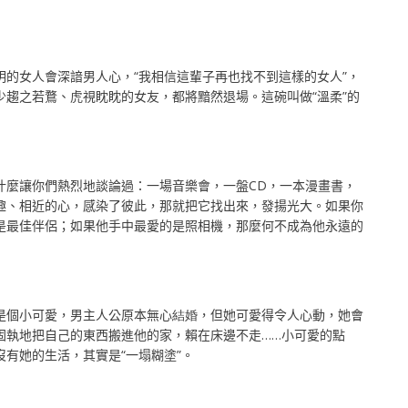
明的女人會深諳男人心，
“
我相信這輩子再也找不到這樣的女人
”
，
少趨之若鶩、虎視眈眈的女友，都將黯然退場。這碗叫做
“
溫柔
”
的
什麼讓你們熱烈地談論過：一場音樂會，一盤
CD
，一本漫畫書，
趣、相近的心，感染了彼此，那就把它找出來，發揚光大。如果你
是最佳伴侶；如果他手中最愛的是照相機，那麼何不成為他永遠的
是個小可愛，男主人公原本無心
結婚
，但她可愛得令人心動，她會
固執地把自己的東西搬進他的家，賴在床邊不走
……
小可愛的點
沒有她的生活，其實是
“
一塌糊塗
”
。