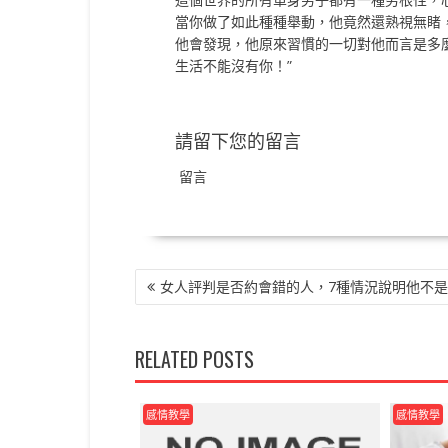
當你做了如此種種舉動，他竟然還熟視無睹
他會發現，他原來習慣的一切對他而言是多
生活不能沒有你！
”
請留下您的留言
留言
文
女人評判是否約會錯的人，7種情況說明他不
章
導
覽
RELATED POSTS
感情教學
感情教學