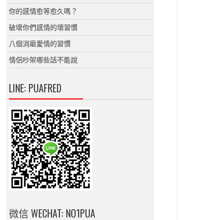
你的感情愈等愈久嗎？
破壞你們感情的壞習慣
八個消磨愛情的習慣
情侶吵架哪些話不能說
LINE: PUAFRED
微信 WECHAT: NO1PUA