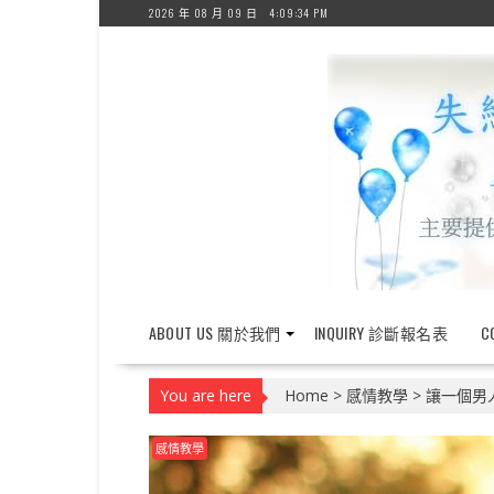
Skip
2026 年 08 月 09 日
4:09:35 PM
to
content
ABOUT US 關於我們
INQUIRY 診斷報名表
C
You are here
Home
>
感情教學
>
讓一個男
感情教學