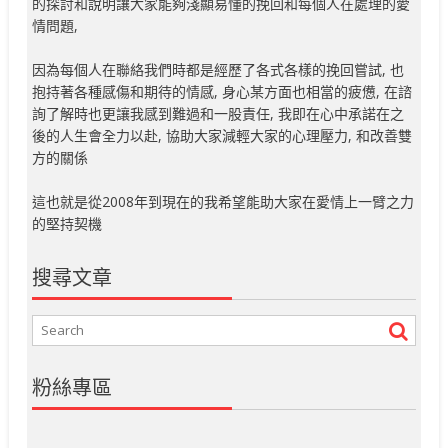
的探討和說明讓大家能夠淺顯易懂的挽回和每個人在處理的愛
情問題,
因為每個人在聯絡我們時都是經歷了各式各樣的挽回嘗試, 也
抱持著各種感傷和期待的情感, 身心某方面也相當的疲憊, 在諮
詢了解時也更讓我感到難過和一股責任, 我即在心中承諾在之
後的人生會全力以赴, 協助大家減輕大家的心理壓力, 和改善雙
方的關係
這也就是從2008年到現在的我希望能助大家在愛情上一臂之力
的堅持契機
搜尋文章
粉絲專區