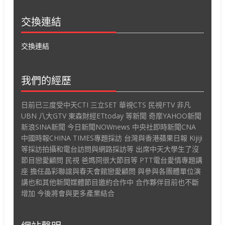
交換連結
交換連結
我們的經歷
日前已三度受中天CTI 三立SET 華視CTS 民視FTV 非凡
UBN 八大GTV 東森財經ETtoday 等新聞 奇摩YAHOO新聞
新浪SINA新聞 今日新聞NOWnews 中央社即時新聞CNA
中國時報CHINA TIMES專題採訪 台灣與香港蘋果日報 Kijiji
等採訪拍攝和電台訪問與網路採訪等 出席中天大學生了沒
節目戀愛顧問 民視 爸媽冏很大節目等 PTT電台愛情專題講
座 擔任晶彩聯誼與春天會館戀愛顧問 與參與各團體單位演
講也和其他新聞媒體節目邀約合作中 合作夥伴目前也不斷
增加 今後將會與更多產業結合