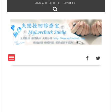
Skip
2026 年 08 月 10 日
3:42:34 AM
to
content