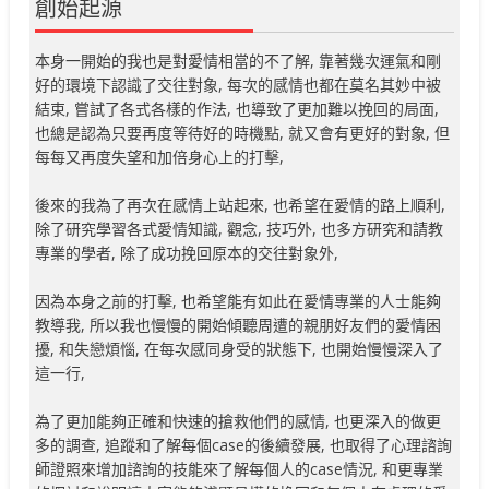
創始起源
本身一開始的我也是對愛情相當的不了解, 靠著幾次運氣和剛
好的環境下認識了交往對象, 每次的感情也都在莫名其妙中被
結束, 嘗試了各式各樣的作法, 也導致了更加難以挽回的局面,
也總是認為只要再度等待好的時機點, 就又會有更好的對象, 但
每每又再度失望和加倍身心上的打擊,
後來的我為了再次在感情上站起來, 也希望在愛情的路上順利,
除了研究學習各式愛情知識, 觀念, 技巧外, 也多方研究和請教
專業的學者, 除了成功挽回原本的交往對象外,
因為本身之前的打擊, 也希望能有如此在愛情專業的人士能夠
教導我, 所以我也慢慢的開始傾聽周遭的親朋好友們的愛情困
擾, 和失戀煩惱, 在每次感同身受的狀態下, 也開始慢慢深入了
這一行,
為了更加能夠正確和快速的搶救他們的感情, 也更深入的做更
多的調查, 追蹤和了解每個case的後續發展, 也取得了心理諮詢
師證照來增加諮詢的技能來了解每個人的case情況, 和更專業