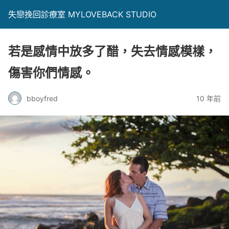
失戀挽回診療室 MYLOVEBACK STUDIO
若是感情中放多了醋，失去情感模樣，
傷害你們情感。
bboyfred
10 年前