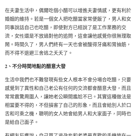
在夫妻生活中，偶爾吃個小醋可以增進夫妻情感，更有利於
婚姻的維持。若是一個女人把吃醋當家常便飯了，男人和女
同事說話自己也吃醋，即使對方已經說了是工作業務的交
流，女
性
還是不放過對他的追問，這會讓他感覺你很無理取
鬧。時間久了，男人們終有一天也會被酸得牙痛和胃抽筋，
而不得不退避三舍逃之夭夭了。
2
、不分時間地點的醋意大發
生活中我們也不難發現有些女人根本不會分場合吃醋，只要
感覺到了異性和自己老公有任何的交流都會醋意大發，而且
常常震驚周圍人，讓她老公瞬間尷尬不已。其實這種做法是
相當要不得的，不但損害了自己的形象，而且會給別人於口
舌和可乘之機，聰明的女人她會給男人和大家面子，同時也
是給自己面子。
有網友反應說，自己買了
避孕套
和老婆最喜歡的手機放在一