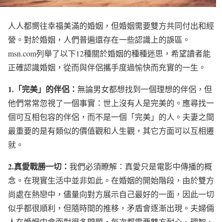
人人都嚮往幸福美滿的婚姻，但婚姻需要雙方共同付出和經
營。對於婚姻，人們普遍還存在一些認識上的誤區。
msn.com列舉了以下12種關於婚姻的種種迷思，希望讀者能
正確認識婚姻，從而與伴侶攜手度過愉快而充實的一生。
1.「完美」的伴侶：
無論男女都想找到一個理想的伴侶，但
他們常常忽視了一個事實：世上沒有人是完美的。應尋找一
個可互相包容的伴侶，而不是一個「完美」的人。夫妻之間
最重要的是有類似的價值觀和人生觀，其它方面可以互相遷
就。
2.真愛戰勝一切：
我們必須瞭解：真愛只是電影中傳播的概
念。在現實生活中並非如此。在婚姻的開始階段，由於雙方
尚處在熱戀中，儘量向對方展示自己最好的一面，因此一切
似乎都很順利，但隨時間的推移，矛盾會逐漸出現。夫婦倆
人在婚姻中會面對很多問題，每次都需要雙方耐心、理智、