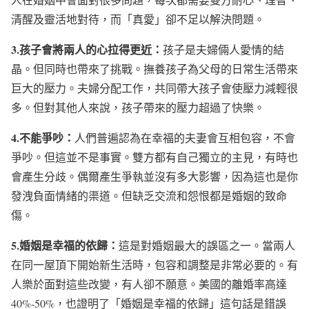
清醒及靈活地對待，而「真愛」卻不足以解決問題。
3.孩子會將兩人的心拉得更近：
孩子是夫婦倆人愛情的結
晶。但同時也帶來了挑戰。撫養孩子為父母的日常生活帶來
巨大的壓力。夫婦分配工作，共同帶大孩子會使壓力減輕很
多。但對其他人來說，孩子帶來的壓力超過了快樂。
4.不能爭吵：
人們普遍認為在幸福的夫妻會互相包容，不會
爭吵。但這並不是事實。雙方都有自己獨立的主見，有時也
會產生分歧。偶爾產生爭執並沒有多大影響，因為這也是你
發洩負面情緒的渠道。但缺乏交流和怨恨都是婚姻的致命
傷。
5.婚姻是幸福的依歸：
這是對婚姻最大的誤區之一。當兩人
在同一屋頂下開始新生活時，包容和調整是非常必要的。有
人樂於面對這些改變，有人卻不願意。美國的離婚率高達
40%-50%，也證明了「婚姻是幸福的依歸」這句話是錯誤