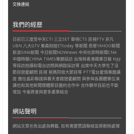
交換連結
我們的經歷
日前已三度受中天CTI 三立SET 華視CTS 民視FTV 非凡
UBN 八大GTV 東森財經ETtoday 等新聞 奇摩YAHOO新聞
新浪SINA新聞 今日新聞NOWnews 中央社即時新聞CNA
中國時報CHINA TIMES專題採訪 台灣與香港蘋果日報 Kijiji
等採訪拍攝和電台訪問與網路採訪等 出席中天大學生了沒
節目戀愛顧問 民視 爸媽冏很大節目等 PTT電台愛情專題講
座 擔任晶彩聯誼與春天會館戀愛顧問 與參與各團體單位演
講也和其他新聞媒體節目邀約合作中 合作夥伴目前也不斷
增加 今後將會與更多產業結合
網站聲明
網站文章也有出處為轉載, 如有需要懇請聯絡並將刪除處理