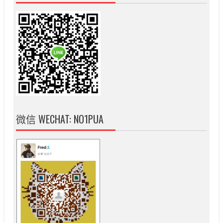
微信 WECHAT: NO1PUA