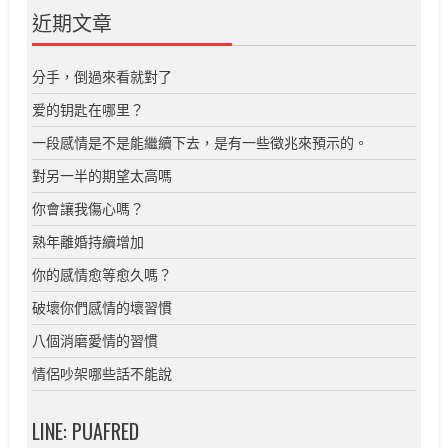
近期文章
分手，倒過來看就對了
爱的钥匙在哪里？
一段感情是不是能繼續下去，是有一些徵兆來預示的。
對另一半的期望太高嗎
你會讓我傷心嗎？
熟年離婚持續增加
你的感情愈等愈久嗎？
破壞你們感情的壞習慣
八個消磨愛情的習慣
情侶吵架哪些話不能說
LINE: PUAFRED