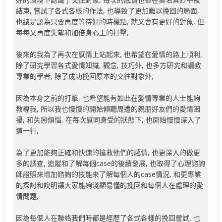
結束, 嘗試了各式各樣的作法, 也導致了更加難以挽回的局面,
也總是認為只要再度等待好的時機點, 就又會有更好的對象, 但
每每又再度失望和加倍身心上的打擊,
後來的我為了再次在感情上站起來, 也希望在愛情的路上順利,
除了研究學習各式愛情知識, 觀念, 技巧外, 也多方研究和請教
專業的學者, 除了成功挽回原本的交往對象外,
因為本身之前的打擊, 也希望能有如此在愛情專業的人士能夠
教導我, 所以我也慢慢的開始傾聽周遭的親朋好友們的愛情困
擾, 和失戀煩惱, 在每次感同身受的狀態下, 也開始慢慢深入了
這一行,
為了更加能夠正確和快速的搶救他們的感情, 也更深入的做更
多的調查, 追蹤和了解每個case的後續發展, 也取得了心理諮詢
師證照來增加諮詢的技能來了解每個人的case情況, 和更專業
的探討和說明讓大家能夠淺顯易懂的挽回和每個人在處理的愛
情問題,
因為每個人在聯絡我們時都是經歷了各式各樣的挽回嘗試, 也