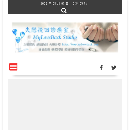
Skip
2026 年 08 月 07 日
2:34:06 PM
to
content