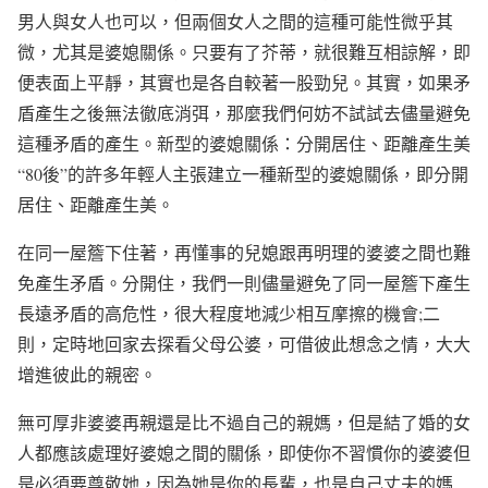
男人與女人也可以，但兩個女人之間的這種可能性微乎其
微，尤其是婆媳關係。只要有了芥蒂，就很難互相諒解，即
便表面上平靜，其實也是各自較著一股勁兒。其實，如果矛
盾產生之後無法徹底消弭，那麼我們何妨不試試去儘量避免
這種矛盾的產生。新型的婆媳關係：分開居住、距離產生美
“
80
後”的許多年輕人主張建立一種新型的婆媳關係，即分開
居住、距離產生美。
在同一屋簷下住著，再懂事的兒媳跟再明理的婆婆之間也難
免產生矛盾。分開住，我們一則儘量避免了同一屋簷下產生
長遠矛盾的高危性，很大程度地減少相互摩擦的機會
;
二
則，定時地回家去探看父母公婆，可借彼此想念之情，大大
增進彼此的親密。
無可厚非婆婆再親還是比不過自己的親媽，但是結了婚的女
人都應該處理好婆媳之間的關係，即使你不習慣你的婆婆但
是必須要尊敬她，因為她是你的長輩，也是自己丈夫的媽