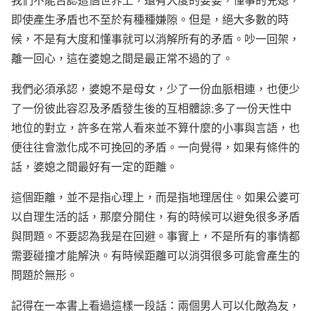
即使產生矛盾也不至於有種種嫌隙。但是，絕大多數的時
候，不是有大度和懂事就可以消解所有的矛盾。吵一回架，
離一回心，這在婆媳之間是最正常不過的了。
我們必須承認，婆媳不是母女，少了一份血脈相連，也便少
了一份彼此容忍及矛盾發生後的互相體諒
;
多了一份天性中
地位的對立，許多在常人看來並不算什麼的小事與言語，也
便往往會激化成不可挽回的矛盾。一向覺得，如果有條件的
話，婆媳之間最好有一定的距離。
這個距離，並不是指心理上，而是指地理居住。如果公婆可
以自理生活的話，那麼分開住，有的時候可以避免很多矛盾
與問題。不要認為我是在回避。事實上，不是所有的事情都
需要碰撞才能解決。有時候距離可以消弭很多可能會產生的
問題於無形。
記得在一本書上看過這樣一段話：兩個男人可以化敵為友，