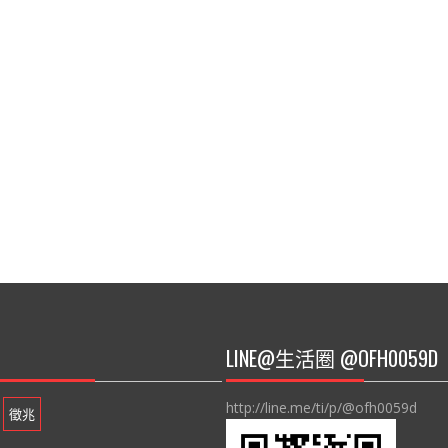
LINE@生活圈 @OFH0059D
http://line.me/ti/p/@ofh0059d
徵兆