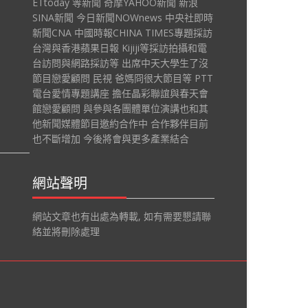
ETtoday 等新聞 奇摩YAHOO新聞 新浪
SINA新聞 今日新聞NOWnews 中央社即時
新聞CNA 中國時報CHINA TIMES專題採訪
台灣與香港蘋果日報 Kijiji等採訪拍攝和電
台訪問與網路採訪等 出席中天大學生了沒
節目戀愛顧問 民視 爸媽冏很大節目等 PTT
電台愛情專題講座 擔任晶彩聯誼與春天會
館戀愛顧問 與參與各團體單位演講也和其
他新聞媒體節目邀約合作中 合作夥伴目前
也不斷增加 今後將會與更多產業結合
網站聲明
網站文章也有出處為轉載, 如有需要懇請聯
絡並將刪除處理