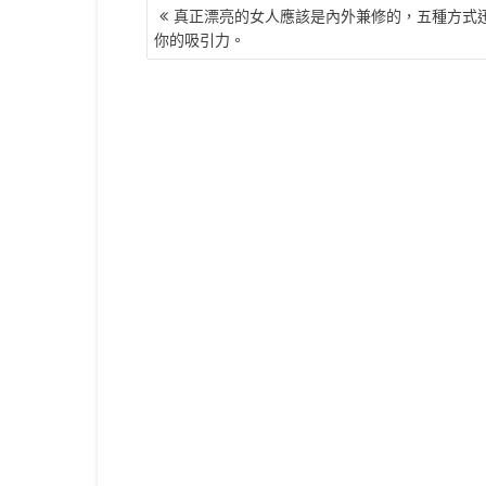
文
真正漂亮的女人應該是內外兼修的，五種方式
章
你的吸引力。
導
覽