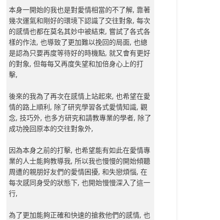
本身一開始的我也是對愛情相當的不了解, 靠著
幾次運氣和剛好的環境下認識了交往對象, 每次
的感情也都在莫名其妙中被結束, 嘗試了各式各
樣的作法, 也導致了更加難以挽回的局面, 也總
是認為只要再度等待好的時機點, 就又會有更好
的對象, 但每每又再度失望和加倍身心上的打
擊,
後來的我為了再次在感情上站起來, 也希望在愛
情的路上順利, 除了研究學習各式愛情知識, 觀
念, 技巧外, 也多方研究和請教專業的學者, 除了
成功挽回原本的交往對象外,
因為本身之前的打擊, 也希望能有如此在愛情專
業的人士能夠教導我, 所以我也慢慢的開始傾聽
周遭的親朋好友們的愛情困擾, 和失戀煩惱, 在
每次感同身受的狀態下, 也開始慢慢深入了這一
行,
為了更加能夠正確和快速的搶救他們的感情, 也