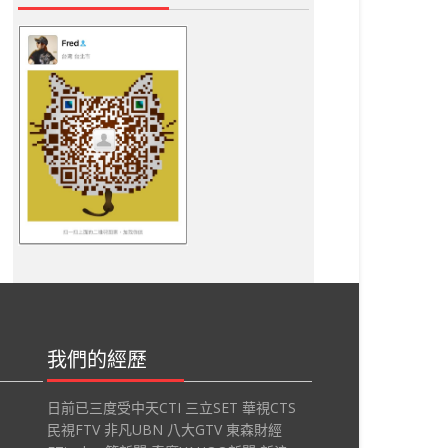
我們的經歷
日前已三度受中天CTI 三立SET 華視CTS
民視FTV 非凡UBN 八大GTV 東森財經