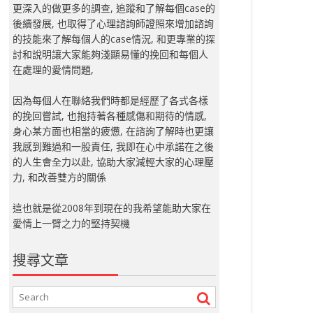
更深入的做更多的調查, 追蹤和了解每個case的
後續發展, 也取得了心理諮詢師證照來增加諮詢
的技能來了解每個人的case情況, 和更專業的探
討和說明讓大家能夠淺顯易懂的挽回和每個人
在處理的愛情問題,
因為每個人在聯絡我們時都是經歷了各式各樣
的挽回嘗試, 也抱持著各種感傷和期待的情感,
身心某方面也相當的疲憊, 在諮詢了解時也更讓
我感到難過和一股責任, 我即在心中承諾在之後
的人生會全力以赴, 協助大家減輕大家的心理壓
力, 和改善雙方的關係
這也就是從2008年到現在的我希望能助大家在
愛情上一臂之力的堅持契機
搜尋文章