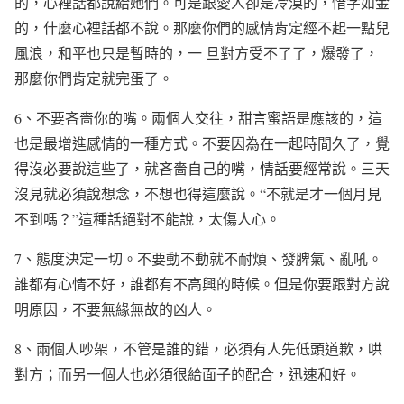
的，心裡話都說給她們。可是跟愛人卻是冷漠的，惜字如金
的，什麼心裡話都不說。那麼你們的感情肯定經不起一點兒
風浪，和平也只是暫時的，一 旦對方受不了了，爆發了，
那麼你們肯定就完蛋了。
6、不要吝嗇你的嘴。兩個人交往，甜言蜜語是應該的，這
也是最增進感情的一種方式。不要因為在一起時間久了，覺
得沒必要說這些了，就吝嗇自己的嘴，情話要經常說。三天
沒見就必須說想念，不想也得這麼說。“不就是才一個月見
不到嗎？”這種話絕對不能說，太傷人心。
7、態度決定一切。不要動不動就不耐煩、發脾氣、亂吼。
誰都有心情不好，誰都有不高興的時候。但是你要跟對方說
明原因，不要無緣無故的凶人。
8、兩個人吵架，不管是誰的錯，必須有人先低頭道歉，哄
對方；而另一個人也必須很給面子的配合，迅速和好。