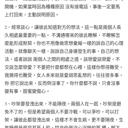
開機，如果當時因為種種原因 沒有接電話，事後一定要馬
上打回來，主動說明原因。
2、經常談心，讓彼此知道對方的想法。這一點是兩個人長
久相處最重要的一點。 不溝通哪來的彼此瞭解，不瞭解怎
麼能形成默契。你也不用像做思想彙報一樣的說自己的心理
活動。就像聊天一樣，說說自己身邊發生的事，自己的想
法，或者說說 兩個人之間的相處之道。談戀愛談戀愛，不
交談怎麼戀愛？不要把什麼都憋在心裡，這樣你憋得難受，
我猜得也難受，女人本來就是愛胡思亂想的。往往很多事，
你 把它說出來，反而倒沒事了。你什麼都不說，只會沒事
變有事，甜蜜變傷心。
3、吵架要發洩出來，不能隔夜。兩個人在一起，吵架是避
免不了的。但是希望兩個人不要冷戰，可以爭吵，可以打
架。讓彼此都發洩出來，這樣才不會生病。更不要隔夜，生
氣睡覺是最容易死人的，除非你是沒心沒肺的那 種，躺下