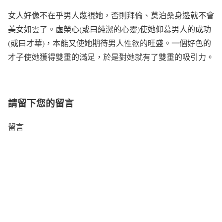
女人好像不在乎男人蔑視她，否則拜倫、莫泊桑身邊就不會
美女如雲了。虛榮心
(
或曰純潔的
心靈
)
使她仰慕男人的成功
(
或曰才華
)
，本能又使她期待男人
性欲
的旺盛。一個好色的
才子使她獲得雙重的滿足，於是對她就有了雙重的吸引力。
請留下您的留言
留言