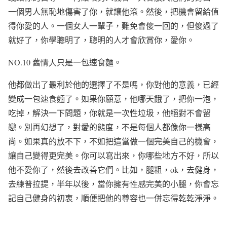
一個男人無恥地傷害了你，就讓他滾。然後，把機會留給值
得你愛的人。一個女人一輩子，難免會傻一回的，但傻過了
就好了，你學聰明了，聰明的人才會欣賞你，愛你。
NO.10
舊
情人
只是一包速食麵。
他都做出了最利於他的選擇了不是嗎，你對他的意義，已經
變成一包速食麵了。如果你願意，他哪天餓了，把你一泡，
吃掉，解決一下問題，你就是一次性垃圾，他絕對不會留
戀。別再幻想了，對愛的態度，不是每個人都像你一樣高
尚。如果真的放不下，不如把這當做一個完美自己的機會，
讓自己變得更完美。你可以寫出來，你哪些地方不好，所以
他不愛你了，然後去改善它們。比如，腿粗，
ok
，去健身，
去練普拉提，半年以後，當你擁有
性感
完美的小腿，你會忘
記自己健身的初衷，順便把他的尊容也一併忘得乾乾淨淨。