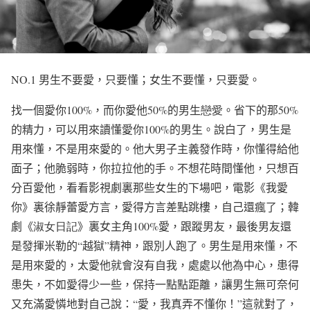
NO.1
男生不要愛，只要懂；女生不要懂，只要愛。
找一個愛你
100%
，而你愛他
50%
的男生
戀愛
。省下的那
50%
的精力，可以用來讀懂愛你
100%
的男生。說白了，男生是
用來懂，不是用來愛的。他大男子主義發作時，你懂得給他
面子；他脆弱時，你拉拉他的手。不想花時間懂他，只想百
分百愛他，看看影視劇裏那些女生的下場吧，電影《我愛
你》裏徐靜蕾愛方言，愛得方言差點跳樓，自己還瘋了；韓
劇《
淑女
日記
》裏女主角
100%
愛，跟蹤男友，最後男友還
是發揮米勒的
“
越獄
”
精神，跟別人跑了。男生是用來懂，不
是用來愛的，太愛他就會沒有自我，處處以他為中心，患得
患失，不如愛得少一些，保持一點點距離，讓男生無可奈何
又充滿愛憐地對自己說：
“
愛，我真弄不懂你！
”
這就對了，