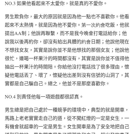
NO.3
如果他看起來不太愛你，就是真的不愛你。
男生欺負你，最大的原因就是因為他一點也不喜歡你。他看
起來不太熱情，就是因為他不愛你。
第一次約會
吃飯，他就
提出
AA
制；他說再聯繫，而不是我今晚會打電話給你；他
說我以後再約你，卻沒有給出具體的
約會
日期；他說他現在
不想找女友，其實是說你並不是他想找的那個女友；他說他
很忙，連喝一杯果汁的時間都沒有，其實是說你並不值得他
抽出一杯果汁的時間陪。你給他沒打電話找了很多理由，懷
疑他電話丟了、壞了，懷疑他出差到沒有信號的山洞了，其
實都是自己騙自己。總之，他並不是那麼喜歡你。
NO.4
別責怪他每一項遊戲都很認真。
男生總是把自己處於一種競爭的環境中，典型的就是開車，
馬路上老老實實走自己的道，從不闖紅燈的一定是女生，一
有機會就超車的一定是男生。女生開車是為了安全地把自己