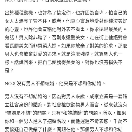
出於種種動機，也許為了搞定你，也許因為自卑，怕自己的
女人
太漂亮了管不住，或者，他真心實意地愛著你純潔美好
的
心靈
，也許他會宣稱他對外表不看重，你永遠是最美的。
鬼話！
男人
除非瞎了，否則永遠愛美女，走在街上他絕對會
看長腿美女而非買菜大媽。如果你放棄了對美的追求，那麼
男人也會放棄對愛的追求。就是這麼殘酷，就算聖人也一
樣。話說回來，把自己倒騰得美美的，對你也沒有損失不
是？
NO.8
沒有男人不想
結婚
，他只是不想和你結婚。
男人沒有不想結婚的，因為對男人來說，成家立業是一套確
立社會身份的體系，對社會權欲動物男人而言，從來就沒有
“
結還是不結
”
的問題，只有
“
和誰結婚
”
的問題。所以，如果
你和一個男人進入了適婚階段，而他遲遲不肯表態，千萬不
要懷疑自己做錯了什麼。問題在他。那個男人不想和你結