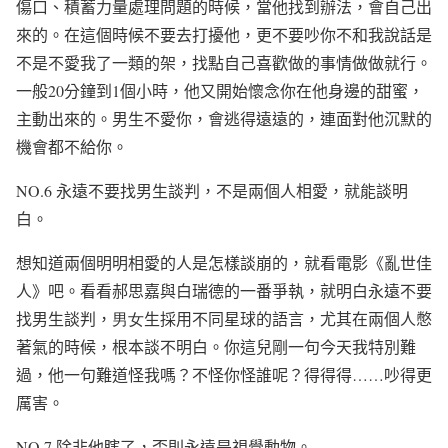
傷口、積蓄力量處理問題的時候，當他找到辦法，會自己出
來的。在這個時候不要去打擾他，更不要吵你不和我說話是
不是不愛我了一類的架，找點自己喜歡做的事情做做就行。
一般
20
分鐘到
1
個小時，他又開始懷念你在他身邊的甜蜜，
主動出來的。男生不愛你，會逃得遠遠的，連面對他沉默的
機會都不給你。
NO.6
永遠不要找男生談判，不是兩個人相愛，就能談明
白。
想知道兩個明明相愛的人是怎樣談崩的，就看電影《亂世佳
人》吧。看看郝思嘉與白瑞德的一番爭執，就明白永遠不要
找男生談判，
男女
生採用不同星球的語言，尤其在兩個人憋
著氣的時候，根本談不明白。你這兒剛一句今天我特別難
過，他一句難道怪我嗎？不怪你怪誰呢？得得得
……
吵得更
厲害。
NO.7
除非他瞎了，否則永遠是視覺動物。