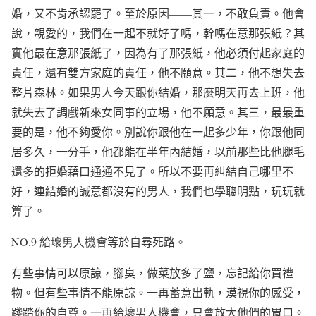
婚，又不肯承認罷了。至於原因
——
其一，不敢負責。他會
說，親愛的，我們在一起不就好了嗎，幹嗎在意那張紙？其
實他最在意那張紙了，因為有了那張紙，他必須付起
家庭
的
責任，還有雙方家庭的責任，他不願意。其二，他不想失去
整片森林。如果男人今天跟你結婚，那麼明天再去上班，他
就失去了調戲新來女同事的立場，他不願意。其三，最最重
要的是，他不夠愛你。別說你跟他在一起多少年，你跟他同
居多久，一分手，他都能在半年內結婚，以前那些比他腿毛
還多的拒婚藉口通通不見了。所以不要再糾結自己哪里不
好，連結婚的誠意都沒有的男人，我們也學聰明點，玩玩就
算了。
NO.9
給
壞男人
機會等於自尋死路。
有些事情可以原諒，腳臭，做菜放多了鹽，忘記給你買禮
物。但有些事情不能原諒。一再蓄意出軌，漠視你的感受，
踐踏你的自尊。一再給壞男人機會，只會放大他們的胃口。