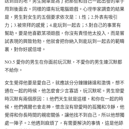
送到目的地，男生開車是為了把那些和自己一起出發的車子
甩到後面去。同樣的還有玩電腦遊戲。
心理學
家調查的結果
是，男生對女生的五個要求依次是：
1.
性；
2.
外表有吸引
力；
3.
被崇拜的感覺；
4.
能玩到一起去；
5.
對自己的事業有
幫助。要是他喜歡某項遊戲，你沒有責怪他太投入，而是嘗
試表現的興致勃勃，他就會把你納入到能玩到一起去的範疇
裏，對你好感倍增。
NO.5
愛你的男生在你面前玩沉默，不愛你的男生連沉默都
不給你。
女生覺得他要是愛自己，就應該分分鐘鐘錶達和激情，想不
通在一起的時候，他怎麼會少言寡語，玩沉默呢。男生戀愛
時沉默有兩個原因：
1.
他們天生就是這樣，和你在一起的時
候，他們偶爾也會走神，懷念沒有戀愛時的孤獨和冷靜，他
覺得和你長時間的親密關係，讓他找不到自己，所以他想獨
處一陣子。
2.
他遇到麻煩了，有需要解決的事情，這是他舔