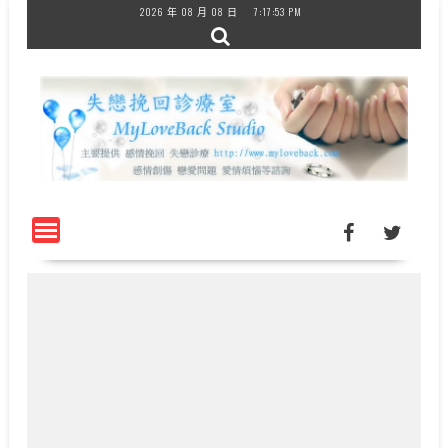
Skip
2026 年 08 月 08 日
7:17:53 PM
to
content