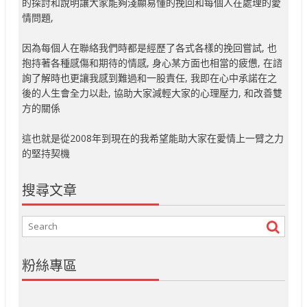
的探討和說明讓大家能夠淺顯易懂的挽回和每個人在處理的愛
情問題,
因為每個人在聯絡我們時都是經歷了各式各樣的挽回嘗試, 也
抱持著各種感傷和期待的情感, 身心某方面也相當的疲憊, 在諮
詢了解時也更讓我感到難過和一股責任, 我即在心中承諾在之
後的人生會全力以赴, 協助大家減輕大家的心理壓力, 和改善雙
方的關係
這也就是從2008年到現在的我希望能助大家在愛情上一臂之力
的堅持契機
搜尋文章
粉絲專區