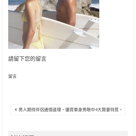
請留下您的留言
留言
文
男人期待伴侶通情達理，優質單身男眼中4大賢妻特質。
章
導
覽