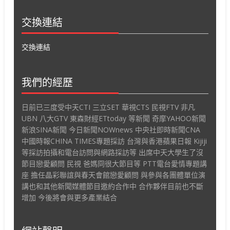
交換連結
交換連結
我們的經歷
日前已三度受中天CTI 三立SET 華視CTS 民視FTV 非凡
UBN 八大GTV 東森財經ETtoday 等新聞 奇摩YAHOO新聞
新浪SINA新聞 今日新聞NOWnews 中央社即時新聞CNA
中國時報CHINA TIMES專題採訪 台灣與香港蘋果日報 Kijiji
等採訪拍攝和電台訪問與網路採訪等 出席中天大學生了沒
節目戀愛顧問 民視 爸媽冏很大節目等 PTT電台愛情專題講
座 擔任晶彩聯誼與春天會館戀愛顧問 與參與各團體單位演
講也和其他新聞媒體節目邀約合作中 合作夥伴目前也不斷
增加 今後將會與更多產業結合