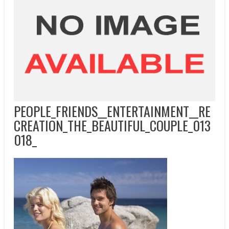
PEOPLE_FRIENDS__ENTERTAINMENT__RE
CREATION_THE_BEAUTIFUL_COUPLE_013
018_