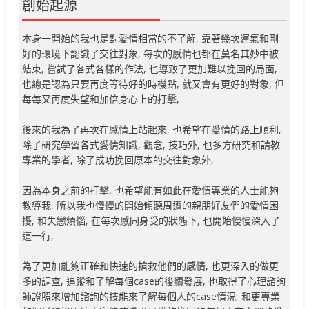
創始起源
本身一開始的我也是對愛情相當的不了解, 靠著幾次運氣和剛
好的環境下認識了交往對象, 每次的感情也都在莫名其妙中被
結束, 嘗試了各式各樣的作法, 也導致了更加難以挽回的局面,
也總是認為只要再度等待好的時機點, 就又會有更好的對象, 但
每每又再度失望和加倍身心上的打擊,
後來的我為了再次在感情上站起來, 也希望在愛情的路上順利,
除了研究學習各式愛情知識, 觀念, 技巧外, 也多方研究和請教
專業的學者, 除了成功挽回原本的交往對象外,
因為本身之前的打擊, 也希望能有如此在愛情專業的人士能夠
教導我, 所以我也慢慢的開始傾聽周遭的親朋好友們的愛情困
擾, 和失戀煩惱, 在每次感同身受的狀態下, 也開始慢慢深入了
這一行,
為了更加能夠正確和快速的搶救他們的感情, 也更深入的做更
多的調查, 追蹤和了解每個case的後續發展, 也取得了心理諮詢
師證照來增加諮詢的技能來了解每個人的case情況, 和更專業