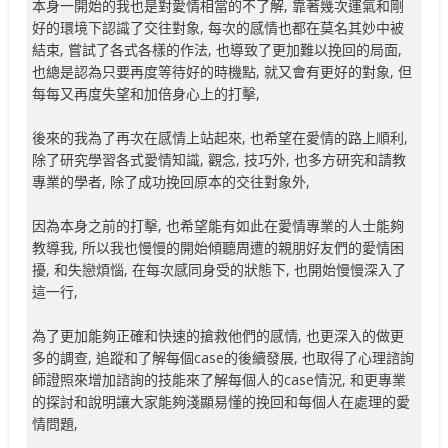
本身一開始的我也是對愛情相當的不了解, 靠著幾次運氣和剛
好的環境下認識了交往對象, 每次的感情也都在莫名其妙中被
結束, 嘗試了各式各樣的作法, 也導致了更加難以挽回的局面,
也總是認為只要再度等待好的時機點, 就又會有更好的對象, 但
每每又再度失望和加倍身心上的打擊,
後來的我為了再次在感情上站起來, 也希望在愛情的路上順利,
除了研究學習各式愛情知識, 觀念, 技巧外, 也多方研究和請教
專業的學者, 除了成功挽回原本的交往對象外,
因為本身之前的打擊, 也希望能有如此在愛情專業的人士能夠
教導我, 所以我也慢慢的開始傾聽周遭的親朋好友們的愛情困
擾, 和失戀煩惱, 在每次感同身受的狀態下, 也開始慢慢深入了
這一行,
為了更加能夠正確和快速的搶救他們的感情, 也更深入的做更
多的調查, 追蹤和了解每個case的後續發展, 也取得了心理諮詢
師證照來增加諮詢的技能來了解每個人的case情況, 和更專業
的探討和說明讓大家能夠淺顯易懂的挽回和每個人在處理的愛
情問題,