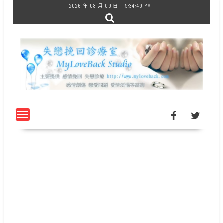
Skip
2026 年 08 月 09 日
5:34:50 PM
to
content