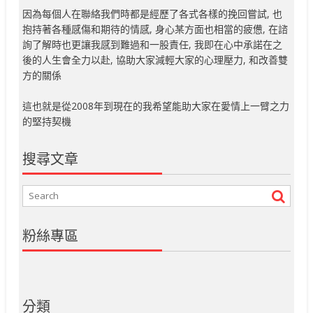
因為每個人在聯絡我們時都是經歷了各式各樣的挽回嘗試, 也
抱持著各種感傷和期待的情感, 身心某方面也相當的疲憊, 在諮
詢了解時也更讓我感到難過和一股責任, 我即在心中承諾在之
後的人生會全力以赴, 協助大家減輕大家的心理壓力, 和改善雙
方的關係
這也就是從2008年到現在的我希望能助大家在愛情上一臂之力
的堅持契機
搜尋文章
粉絲專區
分類