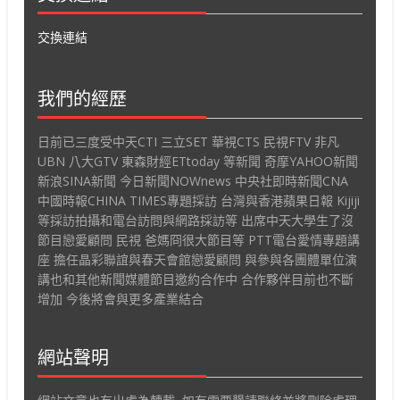
交換連結
我們的經歷
日前已三度受中天CTI 三立SET 華視CTS 民視FTV 非凡
UBN 八大GTV 東森財經ETtoday 等新聞 奇摩YAHOO新聞
新浪SINA新聞 今日新聞NOWnews 中央社即時新聞CNA
中國時報CHINA TIMES專題採訪 台灣與香港蘋果日報 Kijiji
等採訪拍攝和電台訪問與網路採訪等 出席中天大學生了沒
節目戀愛顧問 民視 爸媽冏很大節目等 PTT電台愛情專題講
座 擔任晶彩聯誼與春天會館戀愛顧問 與參與各團體單位演
講也和其他新聞媒體節目邀約合作中 合作夥伴目前也不斷
增加 今後將會與更多產業結合
網站聲明