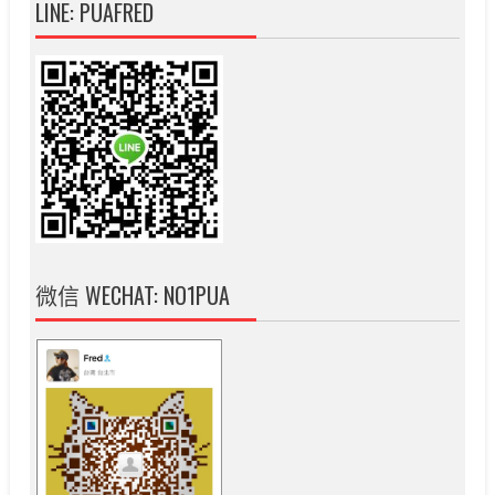
LINE: PUAFRED
微信 WECHAT: NO1PUA