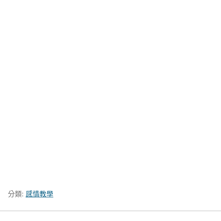
分類:
感情教學