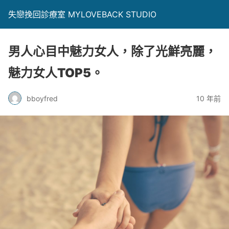
失戀挽回診療室 MYLOVEBACK STUDIO
男人心目中魅力女人，除了光鮮亮麗，
魅力女人TOP5。
bboyfred
10 年前