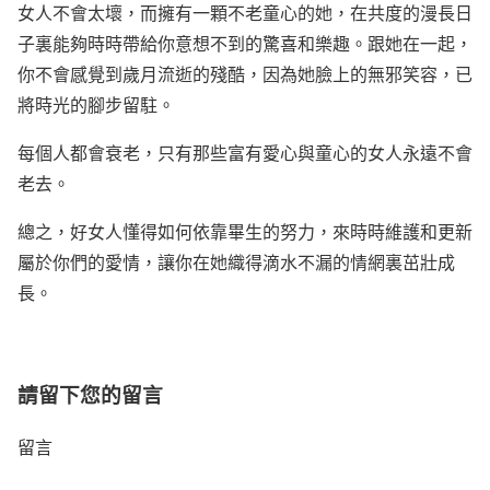
女人不會太壞，而擁有一顆不老童心的她，在共度的漫長日
子裏能夠時時帶給你意想不到的驚喜和樂趣。跟她在一起，
你不會感覺到歲月流逝的殘酷，因為她臉上的無邪笑容，已
將時光的腳步留駐。
每個人都會衰老，只有那些富有愛心與童心的女人永遠不會
老去。
總之，好女人懂得如何依靠畢生的努力，來時時維護和更新
屬於你們的愛情，讓你在她織得滴水不漏的情網裏茁壯成
長。
請留下您的留言
留言