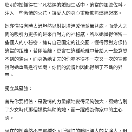
聰明的她懂得在平凡枯燥的婚姻生活中，適當的加些佐料，
注入一些激情的火花，讓愛人的身心重新熊熊燃燒起來。
她亦懂得有時太過坦然以對對增進感情並無益處，而愛人之
間的吸引力更多的是來自對方的神秘感，所以她懂得保留一
些個人的小秘密，擁有自己固定的社交圈，懂得跟對方保持
適當的距離，若即若離，更會在這種疏離中帶給人一些意想
不到的驚喜，而身為她丈夫的你亦不得不一次又一次的宣佈
得對她重新進行認識，你們的愛情也因此得到了不斷的昇
華。
獨立與堅強：
首先你要相信，是愛情的力量讓她變得足夠強大，讓她告別
了少女時代那個嬌柔無助的她，而一躍成為你家中的主心
骨。
現在的她雖然不是那種外人所懼怕的咄咄逼人的女強人，但