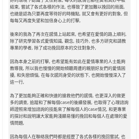
結束, 嘗試了各式各樣的作法, 也導致了更加難以挽回的局面,
也總是認為只要再度等待好的時機點, 就又會有更好的對象, 但
每每又再度失望和加倍身心上的打擊,
後來的我為了再次在感情上站起來, 也希望在愛情的路上順利,
除了研究學習各式愛情知識, 觀念, 技巧外, 也多方研究和請教
專業的學者, 除了成功挽回原本的交往對象外,
因為本身之前的打擊, 也希望能有如此在愛情專業的人士能夠
教導我, 所以我也慢慢的開始傾聽周遭的親朋好友們的愛情困
擾, 和失戀煩惱, 在每次感同身受的狀態下, 也開始慢慢深入了
這一行,
為了更加能夠正確和快速的搶救他們的感情, 也更深入的做更
多的調查, 追蹤和了解每個case的後續發展, 也取得了心理諮詢
師證照來增加諮詢的技能來了解每個人的case情況, 和更專業
的探討和說明讓大家能夠淺顯易懂的挽回和每個人在處理的愛
情問題,
因為每個人在聯絡我們時都是經歷了各式各樣的挽回嘗試, 也