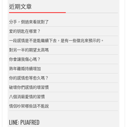
近期文章
分手，倒過來看就對了
爱的钥匙在哪里？
一段感情是不是能繼續下去，是有一些徵兆來預示的。
對另一半的期望太高嗎
你會讓我傷心嗎？
熟年離婚持續增加
你的感情愈等愈久嗎？
破壞你們感情的壞習慣
八個消磨愛情的習慣
情侶吵架哪些話不能說
LINE: PUAFRED