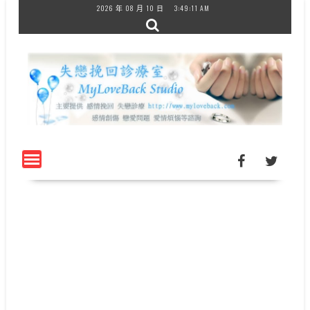
Skip
2026 年 08 月 10 日
3:49:11 AM
to
content