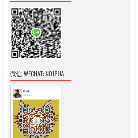
微信 WECHAT: NO1PUA