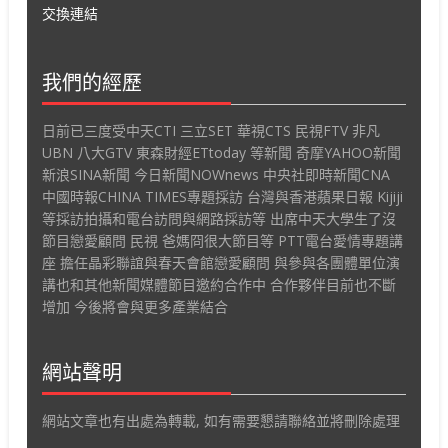
交換連結
我們的經歷
日前已三度受中天CTI 三立SET 華視CTS 民視FTV 非凡
UBN 八大GTV 東森財經ETtoday 等新聞 奇摩YAHOO新聞
新浪SINA新聞 今日新聞NOWnews 中央社即時新聞CNA
中國時報CHINA TIMES專題採訪 台灣與香港蘋果日報 Kijiji
等採訪拍攝和電台訪問與網路採訪等 出席中天大學生了沒
節目戀愛顧問 民視 爸媽冏很大節目等 PTT電台愛情專題講
座 擔任晶彩聯誼與春天會館戀愛顧問 與參與各團體單位演
講也和其他新聞媒體節目邀約合作中 合作夥伴目前也不斷
增加 今後將會與更多產業結合
網站聲明
網站文章也有出處為轉載, 如有需要懇請聯絡並將刪除處理