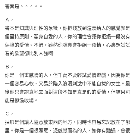
答案是。。。。。
Ａ，
書本是知識與理性的象徵，你把錢放到這裏給人的感覺就是
個堅持原則、潔身自愛的人，你的理性會讓你拒絕一段沒有
保障的愛情。不過，雖然你嘴裏會拒絕一夜情，心裏想試試
看的欲望卻比別人強啊!
Ｂ，
你是一個重感情的人，但千萬不要輕試愛情遊戲，因為你是
一個容易心軟、又易於陷入浪漫刺激中不能自拔的女生。最
後你只會認真地去面對這段不知是真是假的愛情，但結果可
能是慘澹收場。
Ｃ，
抽屜是個讓人隨意放東西的地方，同時也容易忘記放在了哪
里。你是一個很隨意、憑感覺而為的人，如你有豔遇，會很