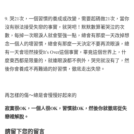
9.
哭
21
次，一個習慣的養成或改變，需要起碼做
21
次，當你
沒有辦法接受失戀的事實，就哭吧！默默數算著哭泣的次
數，每掉一次眼淚人就會堅強一點，總會有那麼一天改掉想
念一個人的壞習慣，總會有那麼一天決定不要再流眼淚，總
有一天會坦然接受
It’s Over
這個事實，
畢竟這個世界上，什
麼東西都是限量的，就連眼淚都不例外，哭完就沒有了
，然
後你會養成不再難過的好習慣，徹底走出失戀。
再怎樣的傷～總是會慢慢好起來的
寂寞很
OK
，一個人很
OK
，習慣就
OK
，然後你就徹底從失
戀裡解脫。
請留下您的留言