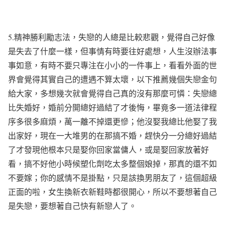
5.
精神勝利勵志法，失戀的人總是比較悲觀，覺得自己好像
是失去了什麼一樣，但事情有時要往好處想，人生沒辦法事
事如意，有時不要只專注在小小的一件事上，看看外面的世
界會覺得其實自己的遭遇不算太壞，以下推薦幾個失戀金句
給大家，多想幾次就會覺得自己真的沒有那麼可憐：
失戀總
比失婚好
，婚前分開總好過結了才後悔，畢竟多一道法律程
序多很多麻煩，萬一離不掉還更慘；
他沒娶我總比他娶了我
出家好
，現在一大堆男的在那搞不婚，趕快分一分總好過結
了才發現他根本只是娶你回家當傭人，或是娶回家放著好
看，搞不好他小時候塑化劑吃太多整個娘掉，那真的還不如
不要嫁；
你的感情不是掛點，只是該換男朋友了
，這個超級
正面的啦，女生換新衣新鞋時都很開心，所以不要想著自己
是失戀，要想著自己快有新戀人了。