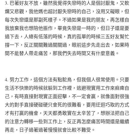
3.
巴著好友不放，雖然我覺得失戀時的人是個討厭鬼，又軟
爛又悲觀，
我他媽也超討厭失戀時的自己，沒用又礙眼，但
每次失戀還是那副死樣子
。不過如果是我的朋友，再怎樣自
我放棄我也想陪他振作，畢竟失戀是一時的，但日子還是要
過下去，人總有低落的時候，真的孤單的時候三五好友幫忙
撐一下，反正關關難過關關過，眼前這步先走出去，
如果時
間不能替人帶走痛苦，那我們失去時間又有什麼意義。
4.
努力工作，這個方法有點駝鳥，但我個人很常使用。只要
生活不快樂的時候就躲到工作裡，逃避現實用工作來痲痺自
己，有時直接對現實正面迎擊，不一定會贏，就像面對很強
大的對手直接硬碰硬只會死的很難看，要用迂迴巧取的方式
才有打贏的機會，天天都勇敢實在太辛苦了，想辦法把自己
的注意力轉移一些到工作上，反正再怎麼痛苦時間還是繼續
再走，日子過著過著慢慢就會比較不難受。