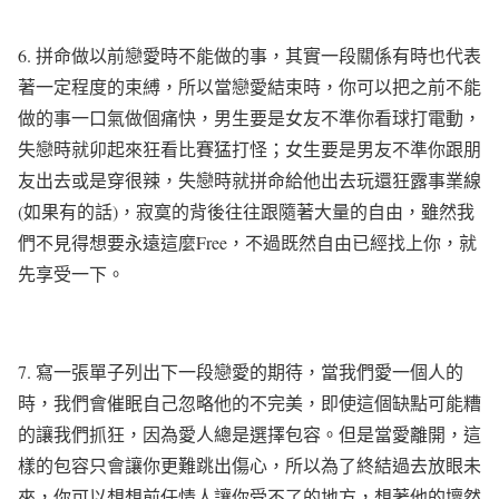
6.
拼命做以前戀愛時不能做的事，其實一段關係有時也代表
著一定程度的束縛，所以當戀愛結束時，你可以把之前不能
做的事一口氣做個痛快，男生要是女友不準你看球打電動，
失戀時就卯起來狂看比賽猛打怪；女生要是男友不準你跟朋
友出去或是穿很辣，失戀時就拼命給他出去玩還狂露事業線
(
如果有的話
)
，
寂寞的背後往往跟隨著大量的自由
，雖然我
們不見得想要永遠這麼
Free
，不過既然自由已經找上你，就
先享受一下
。
7.
寫一張單子列出下一段戀愛的期待，當我們愛一個人的
時，我們會催眠自己忽略他的不完美，即使這個缺點可能糟
的讓我們抓狂，因為愛人總是選擇包容。但是當愛離開，這
樣的包容只會讓你更難跳出傷心，所以為了終結過去放眼未
來，你可以想想前任情人讓你受不了的地方，想著他的壞然