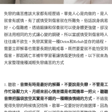
失戀的痛苦應該大家都有經歷過，畢竟人心是肉做的，是人
就會有感情，有了感情受到傷害就在所難免，俗話說身病易
好，心傷難癒，透過鍛鍊和保養就可以使身體更強健，卻沒
辦法用相同的方式讓心變的鋼硬，所以當感情受到傷害時人
往往痛不欲生。失戀其實是一種
Detox
和
Rehab
並存的過程，
需要立即解毒也需要長期抗戰戒毒，既然要愛就不能怕受到
傷害，那起碼亡羊補牢學習著讓情傷更快痊癒，以下就來為
大家整理幾種減輕失戀痛苦的方式
音樂有時是最好的解藥，不要說是失戀，不管是工
1.
聽歌，
作忙碌壓力大、月經來前心情差還是老闆機車一把火，聽聽
音樂把腦袋放空其實是不錯的一種轉換情緒的方式
，不過我
覺得失戀的時候情況特殊，歌單一定要好好的做選擇，因為