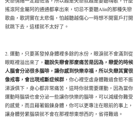
失戀情緒一定超低落，所以越是失戀就越是要聽嗨歌，什麼
搖滾阿金屬阿的通通都拿出來，
切忌不要聽
Alin
的那種失戀
歌曲，歌詞實在太悲傷，怕越聽越傷心一時想不開窗戶打開
就跳下去
，這樣就不太好了。
2.
運動，只要蒸發掉身體裡多餘的水份，眼淚就不會滿到從
聽說失戀會那麼痛苦是因為，戀愛的時候
眼眶裡溢出來了，
人腦會分泌很多腦啡，讓你感到快樂幸福，
所以失戀其實很
像戒毒，會出現戒斷症候群
，你心裡空虛身體難過食慾不振
涕淚俱下，身心都非常痛苦，這時你就需要運動，因為當你
運動時腦袋也會分泌一些讓你快樂的腦啡，可以減緩你難受
的感覺，而且藉著鍛鍊身體，你可以更專注在眼前的事上，
讓身體勞累腦袋就不會在那裡想東想西的，省得難過。