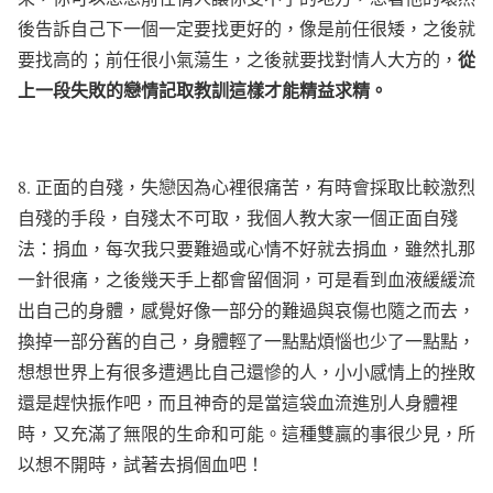
後告訴自己下一個一定要找更好的，像是前任很矮，之後就
從
要找高的；前任很小氣蕩生，之後就要找對情人大方的，
上一段失敗的戀情記取教訓這樣才能精益求精。
8.
正面的自殘，失戀因為心裡很痛苦，有時會採取比較激烈
自殘的手段，自殘太不可取，我個人教大家一個正面自殘
法：捐血，每次我只要難過或心情不好就去捐血，雖然扎那
一針很痛，之後幾天手上都會留個洞，可是看到血液緩緩流
出自己的身體，感覺好像一部分的難過與哀傷也隨之而去，
換掉一部分舊的自己，身體輕了一點點煩惱也少了一點點，
想想世界上有很多遭遇比自己還慘的人，小小感情上的挫敗
還是趕快振作吧，而且神奇的是當這袋血流進別人身體裡
時，又充滿了無限的生命和可能。這種雙贏的事很少見，所
以想不開時，試著去捐個血吧！