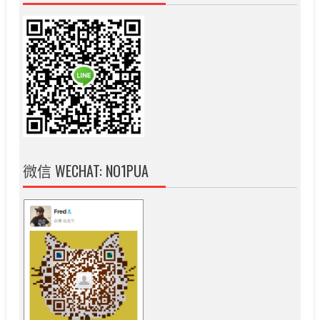
微信 WECHAT: NO1PUA