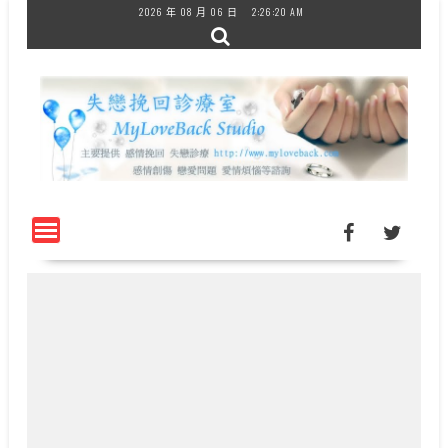
Skip
2026 年 08 月 06 日
2:26:20 AM
to
content