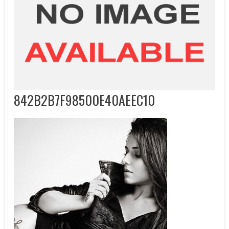
842B2B7F98500E40AEEC10