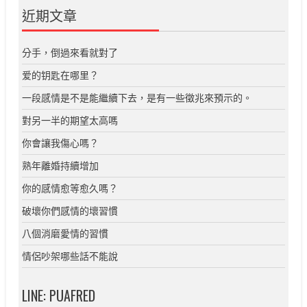
近期文章
分手，倒過來看就對了
爱的钥匙在哪里？
一段感情是不是能繼續下去，是有一些徵兆來預示的。
對另一半的期望太高嗎
你會讓我傷心嗎？
熟年離婚持續增加
你的感情愈等愈久嗎？
破壞你們感情的壞習慣
八個消磨愛情的習慣
情侶吵架哪些話不能說
LINE: PUAFRED