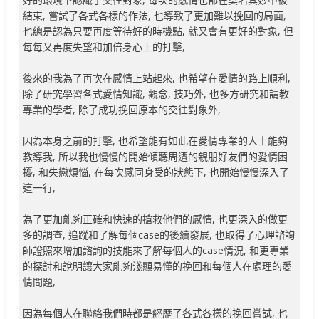
結束, 嘗試了各式各樣的作法, 也導致了更加難以挽回的局面,
也總是認為只要再度等待好的時機點, 就又會有更好的對象, 但
每每又再度失望和加倍身心上的打擊,
後來的我為了再次在感情上站起來, 也希望在愛情的路上順利,
除了研究學習各式愛情知識, 觀念, 技巧外, 也多方研究和請教
專業的學者, 除了成功挽回原本的交往對象外,
因為本身之前的打擊, 也希望能有如此在愛情專業的人士能夠
教導我, 所以我也慢慢的開始傾聽周遭的親朋好友們的愛情困
擾, 和失戀煩惱, 在每次感同身受的狀態下, 也開始慢慢深入了
這一行,
為了更加能夠正確和快速的搶救他們的感情, 也更深入的做更
多的調查, 追蹤和了解每個case的後續發展, 也取得了心理諮詢
師證照來增加諮詢的技能來了解每個人的case情況, 和更專業
的探討和說明讓大家能夠淺顯易懂的挽回和每個人在處理的愛
情問題,
因為每個人在聯絡我們時都是經歷了各式各樣的挽回嘗試, 也