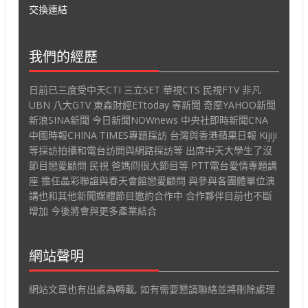
交換連結
我們的經歷
日前已三度受中天CTI 三立SET 華視CTS 民視FTV 非凡
UBN 八大GTV 東森財經ETtoday 等新聞 奇摩YAHOO新聞
新浪SINA新聞 今日新聞NOWnews 中央社即時新聞CNA
中國時報CHINA TIMES專題採訪 台灣與香港蘋果日報 Kijiji
等採訪拍攝和電台訪問與網路採訪等 出席中天大學生了沒
節目戀愛顧問 民視 爸媽冏很大節目等 PTT電台愛情專題講
座 擔任晶彩聯誼與春天會館戀愛顧問 與參與各團體單位演
講也和其他新聞媒體節目邀約合作中 合作夥伴目前也不斷
增加 今後將會與更多產業結合
網站聲明
網站文章也有出處為轉載, 如有需要懇請聯絡並將刪除處理