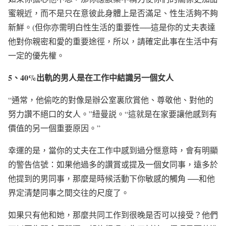
蜜親近，而不是只在意彼此身體上是否滿足、性生活夠不夠
新鮮。(但你亦需明白性生活的重要性──這是你的丈夫表達
他對你親密和愛的重要途徑，所以，請確定此事在生活中有
一定的優先權。
5
、40%出軌的男人是在工作中結識另一個女人
“通常，他偷吃的對像是辦公室裏欣賞他、尊敬他、對他的
努力讚不絕口的女人。”紐曼説。“這就是在家要讓他感到有
價值的另一個重要原因。”
幸運的是，當你的丈夫在工作中感到過分愜意時，會有明顯
的警告信號：如果他過多的讚賞或提及一個女同事，遠多於
他提到的男同事，那麼是時候活動下你敏感的觸角 ──和他
界定清楚同事之間交往的尺度了。
如果只有他和她，那麼共同工作到很晚是否可以接受？他們