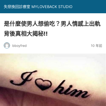
失戀挽回診療室 MYLOVEBACK STUDIO
是什麼使男人想偷吃？男人情感上出軌
背後真相大揭秘!!
bboyfred
10 年前