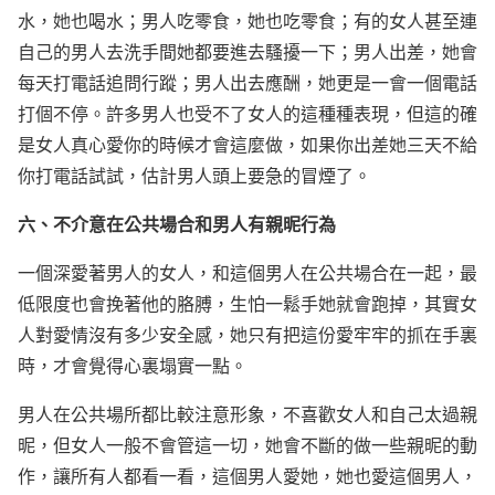
水，她也喝水；男人吃零食，她也吃零食；有的女人甚至連
自己的男人去洗手間她都要進去騷擾一下；男人出差，她會
每天打電話追問行蹤；男人出去應酬，她更是一會一個電話
打個不停。許多男人也受不了女人的這種種表現，但這的確
是女人真心愛你的時候才會這麼做，如果你出差她三天不給
你打電話試試，估計男人頭上要急的冒煙了。
六、不介意在公共場合和男人有親昵行為
一個深愛著男人的女人，和這個男人在公共場合在一起，最
低限度也會挽著他的胳膊，生怕一鬆手她就會跑掉，其實女
人對愛情沒有多少安全感，她只有把這份愛牢牢的抓在手裏
時，才會覺得心裏塌實一點。
男人在公共場所都比較注意形象，不喜歡女人和自己太過親
昵，但女人一般不會管這一切，她會不斷的做一些親昵的動
作，讓所有人都看一看，這個男人愛她，她也愛這個男人，