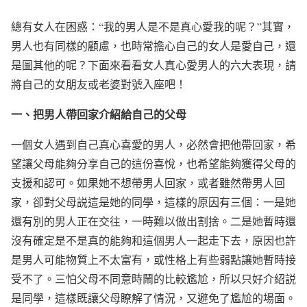
總有女人在困惑：“我的男人是不是真心愛我的呢？”其實，
男人也有同樣的顧慮，也時常擔心自己的女人是愛自己，還
是圖其他的呢？下面來看看女人真心愛男人的六大表現，請
將自己的女朋友或老婆對號入座吧！
一、把男人帶回家介紹給自己的父母
一個女人遇到自己真心喜愛的男人，必然會把他帶回家，希
望讓父母能夠分享自己的這份喜悅，也希望能夠獲得父母的
支援和認可。如果她不想帶男人回家，或者雖然帶男人回
家，卻對父母説這是她的同學，這樣的原因有三個：一是她
還有別的男人正在交往，一時難以做出割捨。二是她暫時還
沒有確定是不是真的能夠和這個男人一起走下去，原因也許
是男人可能物質上不太富有，或性格上有些弱點讓她暫時接
受不了。三怕父母不同意時鬧的比較尷尬，所以只好介紹説
是同學，這樣既讓父母瞭解了情況，又避免了尷尬的場面。