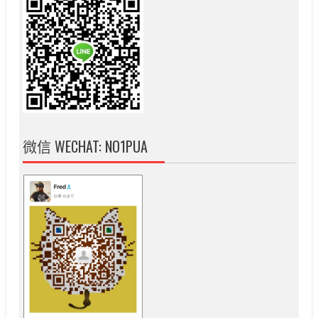
微信 WECHAT: NO1PUA