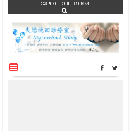
Skip
2026 年 08 月 08 日
6:58:46 AM
to
content