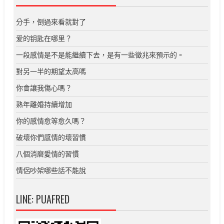
分手，倒過來看就對了
爱的钥匙在哪里？
一段感情是不是能繼續下去，是有一些徵兆來預示的。
對另一半的期望太高嗎
你會讓我傷心嗎？
熟年離婚持續增加
你的感情愈等愈久嗎？
破壞你們感情的壞習慣
八個消磨愛情的習慣
情侶吵架哪些話不能說
LINE: PUAFRED