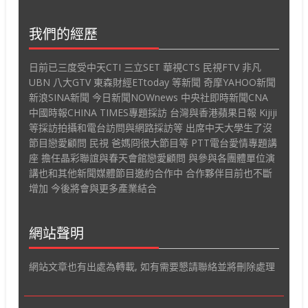
我們的經歷
日前已三度受中天CTI 三立SET 華視CTS 民視FTV 非凡
UBN 八大GTV 東森財經ETtoday 等新聞 奇摩YAHOO新聞
新浪SINA新聞 今日新聞NOWnews 中央社即時新聞CNA
中國時報CHINA TIMES專題採訪 台灣與香港蘋果日報 Kijiji
等採訪拍攝和電台訪問與網路採訪等 出席中天大學生了沒
節目戀愛顧問 民視 爸媽冏很大節目等 PTT電台愛情專題講
座 擔任晶彩聯誼與春天會館戀愛顧問 與參與各團體單位演
講也和其他新聞媒體節目邀約合作中 合作夥伴目前也不斷
增加 今後將會與更多產業結合
網站聲明
網站文章也有出處為轉載, 如有需要懇請聯絡並將刪除處理