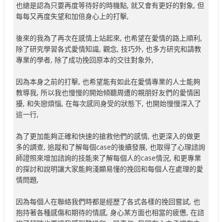
也總是認為只要再度等待好的時機點, 就又會有更好的對象, 但
每每又再度失望和加倍身心上的打擊,
後來的我為了再次在感情上站起來, 也希望在愛情的路上順利,
除了研究學習各式愛情知識, 觀念, 技巧外, 也多方研究和請教
專業的學者, 除了成功挽回原本的交往對象外,
因為本身之前的打擊, 也希望能有如此在愛情專業的人士能夠
教導我, 所以我也慢慢的開始傾聽周遭的親朋好友們的愛情困
擾, 和失戀煩惱, 在每次感同身受的狀態下, 也開始慢慢深入了
這一行,
為了更加能夠正確和快速的搶救他們的感情, 也更深入的做更
多的調查, 追蹤和了解每個case的後續發展, 也取得了心理諮詢
師證照來增加諮詢的技能來了解每個人的case情況, 和更專業
的探討和說明讓大家能夠淺顯易懂的挽回和每個人在處理的愛
情問題,
因為每個人在聯絡我們時都是經歷了各式各樣的挽回嘗試, 也
抱持著各種感傷和期待的情感, 身心某方面也相當的疲憊, 在諮