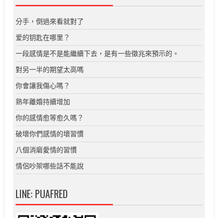
分手，倒過來看就對了
爱的钥匙在哪里？
一段感情是不是能繼續下去，是有一些徵兆來預示的。
對另一半的期望太高嗎
你會讓我傷心嗎？
熟年離婚持續增加
你的感情愈等愈久嗎？
破壞你們感情的壞習慣
八個消磨愛情的習慣
情侶吵架哪些話不能說
LINE: PUAFRED