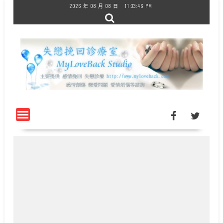
Skip
2026 年 08 月 08 日
11:33:47 PM
to
content