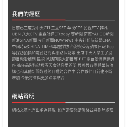
我們的經歷
日前已三度受中天CTI 三立SET 華視CTS 民視FTV 非凡
UBN 八大GTV 東森財經ETtoday 等新聞 奇摩YAHOO新聞
新浪SINA新聞 今日新聞NOWnews 中央社即時新聞CNA
中國時報CHINA TIMES專題採訪 台灣與香港蘋果日報 Kijiji
等採訪拍攝和電台訪問與網路採訪等 出席中天大學生了沒
節目戀愛顧問 民視 爸媽冏很大節目等 PTT電台愛情專題講
座 擔任晶彩聯誼與春天會館戀愛顧問 與參與各團體單位演
講也和其他新聞媒體節目邀約合作中 合作夥伴目前也不斷
增加 今後將會與更多產業結合
網站聲明
網站文章也有出處為轉載, 如有需要懇請聯絡並將刪除處理