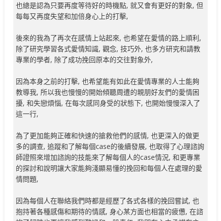
也總是認為只要再度等待好的時機點, 就又會有更好的對象, 但
每每又再度失望和加倍身心上的打擊,
後來的我為了再次在感情上站起來, 也希望在愛情的路上順利,
除了研究學習各式愛情知識, 觀念, 技巧外, 也多方研究和請教
專業的學者, 除了成功挽回原本的交往對象外,
因為本身之前的打擊, 也希望能有如此在愛情專業的人士能夠
教導我, 所以我也慢慢的開始傾聽周遭的親朋好友們的愛情困
擾, 和失戀煩惱, 在每次感同身受的狀態下, 也開始慢慢深入了
這一行,
為了更加能夠正確和快速的搶救他們的感情, 也更深入的做更
多的調查, 追蹤和了解每個case的後續發展, 也取得了心理諮詢
師證照來增加諮詢的技能來了解每個人的case情況, 和更專業
的探討和說明讓大家能夠淺顯易懂的挽回和每個人在處理的愛
情問題,
因為每個人在聯絡我們時都是經歷了各式各樣的挽回嘗試, 也
抱持著各種感傷和期待的情感, 身心某方面也相當的疲憊, 在諮