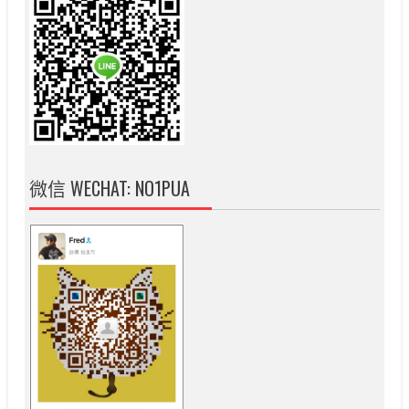
微信 WECHAT: NO1PUA