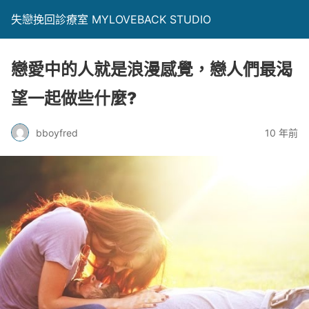
失戀挽回診療室 MYLOVEBACK STUDIO
戀愛中的人就是浪漫感覺，戀人們最渴
望一起做些什麼?
bboyfred
10 年前