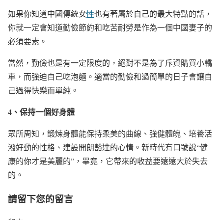
如果你知道中國傳統女
性
也有著屬於自己的最大特點的話，
你就一定會知道勤儉節約和吃苦耐勞是作為一個中國妻子的
必須要素。
當然，勤儉也是有一定限度的，絕對不是為了斥資購買小轎
車，而強迫自己吃泡麵。適當的勤儉和過簡單的日子會讓自
己過得快樂而單純。
4
、保持一個好身體
眾所周知，鍛煉身體能保持柔美的曲線、強健體魄、培養活
潑好動的性格、建設開朗豁達的心情。新時代有口號說“健
康的你才是美麗的”，畢竟，它帶來的收益要遠遠大於失去
的。
請留下您的留言