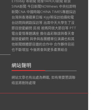
ETtoday 等新聞 奇摩YAHOO新聞 新浪
SINA新聞 今日新聞NOWnews 中央社即時
新聞CNA 中國時報CHINA TIMES專題採訪
台灣與香港蘋果日報 Kijiji等採訪拍攝和電
台訪問與網路採訪等 出席中天大學生了沒
節目戀愛顧問 民視 爸媽冏很大節目等 PTT
電台愛情專題講座 擔任晶彩聯誼與春天會
館戀愛顧問 與參與各團體單位演講也和其
他新聞媒體節目邀約合作中 合作夥伴目前
也不斷增加 今後將會與更多產業結合
網站聲明
網站文章也有出處為轉載, 如有需要懇請聯
絡並將刪除處理