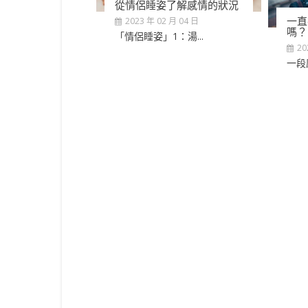
從情侶睡姿了解感情的狀況
一直
2023 年 02 月 04 日
嗎？
「情侶睡姿」1：湯...
20
一段