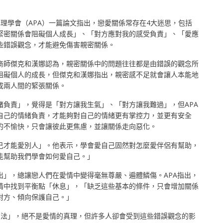
理學會（APA）一篇論文指出，戀愛關係常存在4大迷思，包括
緊密關係會阻礙個人成長」、「對方應對我的感受負責」、「愛應
些錯誤觀念，才能避免傷害親密關係。
商師傑克和漢娜認為，親密關係中的問題往往都是由錯誤的觀念所
阻礙個人的成長，但傑克和漢娜指出，親密感不足就會讓人本能地
成兩人間的緊張關係。
緒負責」，覺得是「對方讓我生氣」、「對方讓我難過」，但APA
自己的情緒負責，才能夠對自己的情緒更有掌控力，並更有安全
的不愉快，只會讓彼此更焦慮，並讓關係走向惡化。
己才能愛別人」。他表示，學會愛自己固然對怎麼愛伴侶有幫助，
能幫助我們學會如何愛自己。」
出」，總讓戀人們在愛情中變得毫無尊嚴、遍體鱗傷。APA指出，
情中找到平衡點「休息」，「缺乏這些基本的條件，只會增加關係
對方、傾向保護自己。」
想法」，絕不是愛情的真理，但許多人卻會受到這些錯誤觀念的影