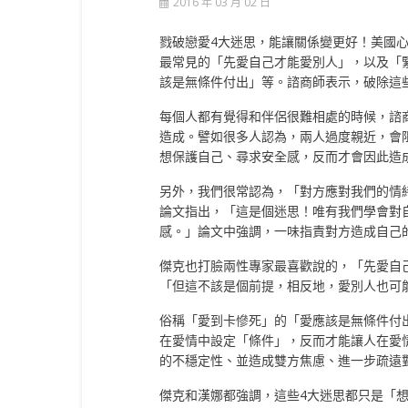
2016 年 03 月 02 日
戮破戀愛4大迷思，能讓關係變更好！美國心
最常見的「先愛自己才能愛別人」，以及「
該是無條件付出」等。諮商師表示，破除這
每個人都有覺得和伴侶很難相處的時候，諮
造成。譬如很多人認為，兩人過度親近，會
想保護自己、尋求安全感，反而才會因此造
另外，我們很常認為，「對方應對我們的情
論文指出，「這是個迷思！唯有我們學會對
感。」論文中強調，一味指責對方造成自己
傑克也打臉兩性專家最喜歡說的，「先愛自
「但這不該是個前提，相反地，愛別人也可
俗稱「愛到卡慘死」的「愛應該是無條件付
在愛情中設定「條件」，反而才能讓人在愛
的不穩定性、並造成雙方焦慮、進一步疏遠
傑克和漢娜都強調，這些4大迷思都只是「