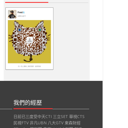
我們的經歷
日前已三度受中天CTI 三立SET 華視CTS
民視FTV 非凡UBN 八大GTV 東森財經