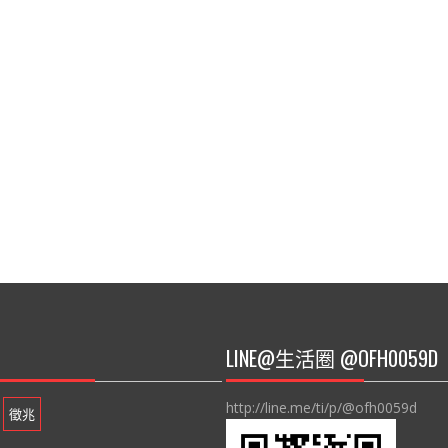
LINE@生活圈 @OFH0059D
http://line.me/ti/p/@ofh0059d
徵兆