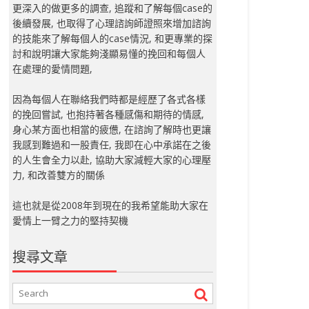
更深入的做更多的調查, 追蹤和了解每個case的
後續發展, 也取得了心理諮詢師證照來增加諮詢
的技能來了解每個人的case情況, 和更專業的探
討和說明讓大家能夠淺顯易懂的挽回和每個人
在處理的愛情問題,
因為每個人在聯絡我們時都是經歷了各式各樣
的挽回嘗試, 也抱持著各種感傷和期待的情感,
身心某方面也相當的疲憊, 在諮詢了解時也更讓
我感到難過和一股責任, 我即在心中承諾在之後
的人生會全力以赴, 協助大家減輕大家的心理壓
力, 和改善雙方的關係
這也就是從2008年到現在的我希望能助大家在
愛情上一臂之力的堅持契機
搜尋文章