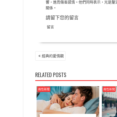
響，進而傷害感情。他們同時表示，光是釐
關係。
請留下您的留言
留言
文
經典的愛情觀
章
導
覽
RELATED POSTS
兩性新聞
兩性新聞