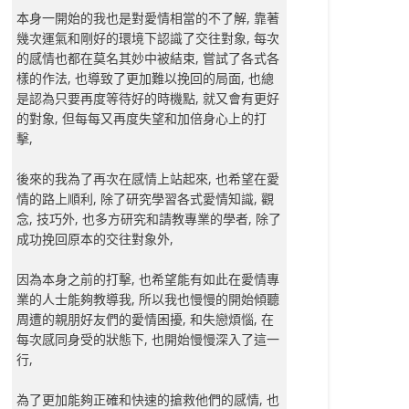
本身一開始的我也是對愛情相當的不了解, 靠著
幾次運氣和剛好的環境下認識了交往對象, 每次
的感情也都在莫名其妙中被結束, 嘗試了各式各
樣的作法, 也導致了更加難以挽回的局面, 也總
是認為只要再度等待好的時機點, 就又會有更好
的對象, 但每每又再度失望和加倍身心上的打
擊,
後來的我為了再次在感情上站起來, 也希望在愛
情的路上順利, 除了研究學習各式愛情知識, 觀
念, 技巧外, 也多方研究和請教專業的學者, 除了
成功挽回原本的交往對象外,
因為本身之前的打擊, 也希望能有如此在愛情專
業的人士能夠教導我, 所以我也慢慢的開始傾聽
周遭的親朋好友們的愛情困擾, 和失戀煩惱, 在
每次感同身受的狀態下, 也開始慢慢深入了這一
行,
為了更加能夠正確和快速的搶救他們的感情, 也