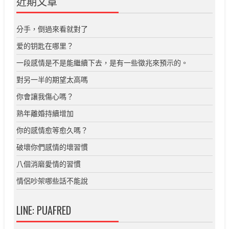
近期文章
分手，倒過來看就對了
爱的钥匙在哪里？
一段感情是不是能繼續下去，是有一些徵兆來預示的。
對另一半的期望太高嗎
你會讓我傷心嗎？
熟年離婚持續增加
你的感情愈等愈久嗎？
破壞你們感情的壞習慣
八個消磨愛情的習慣
情侶吵架哪些話不能說
LINE: PUAFRED