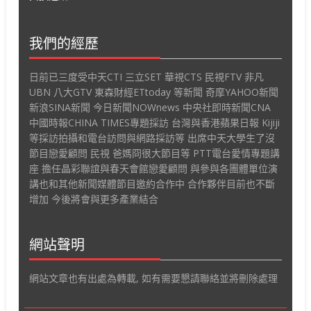
我們的經歷
日前已三度受中天CTI 三立SET 華視CTS 民視FTV 非凡
UBN 八大GTV 東森財經ETtoday 等新聞 奇摩YAHOO新聞
新浪SINA新聞 今日新聞NOWnews 中央社即時新聞CNA
中國時報CHINA TIMES專題採訪 台灣與香港蘋果日報 Kijiji
等採訪拍攝和電台訪問與網路採訪等 出席中天大學生了沒
節目戀愛顧問 民視 爸媽冏很大節目等 PTT電台愛情專題講
座 擔任晶彩聯誼與春天會館戀愛顧問 與參與各團體單位演
講也和其他新聞媒體節目邀約合作中 合作夥伴目前也不斷
增加 今後將會與更多產業結合
網站聲明
網站文章也有出處為轉載, 如有需要懇請聯絡並將刪除處理