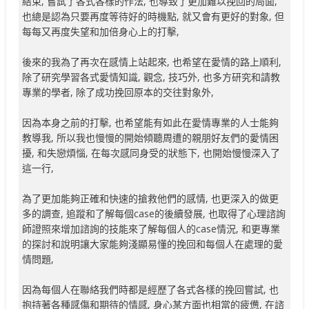
結束, 嘗試了各式各樣的作法, 也導致了更加難以挽回的局面,
也總是認為只要再度等待好的時機點, 就又會有更好的對象, 但
每每又再度失望和加倍身心上的打擊,
後來的我為了再次在感情上站起來, 也希望在愛情的路上順利,
除了研究學習各式愛情知識, 觀念, 技巧外, 也多方研究和請教
專業的學者, 除了成功挽回原本的交往對象外,
因為本身之前的打擊, 也希望能有如此在愛情專業的人士能夠
教導我, 所以我也慢慢的開始傾聽周遭的親朋好友們的愛情困
擾, 和失戀煩惱, 在每次感同身受的狀態下, 也開始慢慢深入了
這一行,
為了更加能夠正確和快速的搶救他們的感情, 也更深入的做更
多的調查, 追蹤和了解每個case的後續發展, 也取得了心理諮詢
師證照來增加諮詢的技能來了解每個人的case情況, 和更專業
的探討和說明讓大家能夠淺顯易懂的挽回和每個人在處理的愛
情問題,
因為每個人在聯絡我們時都是經歷了各式各樣的挽回嘗試, 也
抱持著各種感傷和期待的情感, 身心某方面也相當的疲憊, 在諮