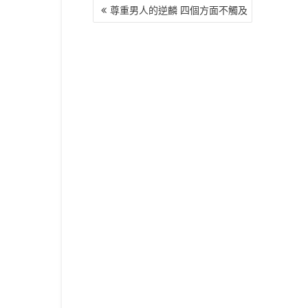
文
尊重男人的逆麟 四個方面不觸及
章
導
覽