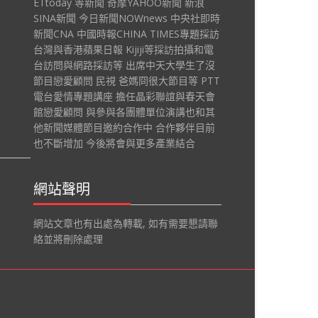
ETtoday 等新聞 奇摩YAHOO新聞 新浪
SINA新聞 今日新聞NOWnews 中央社即時
新聞CNA 中國時報CHINA TIMES專題採訪
台灣與香港蘋果日報 Kijiji等採訪拍攝和電
台訪問與網路採訪等 出席中天大學生了沒
節目戀愛顧問 民視 爸媽冏很大節目等 PTT
電台愛情專題講座 擔任晶彩聯誼與春天會
館戀愛顧問 與參與各團體單位演講也和其
他新聞媒體節目邀約合作中 合作夥伴目前
也不斷增加 今後將會與更多產業結合
網站聲明
網站文章也有出處為轉載, 如有需要懇請聯
絡並將刪除處理