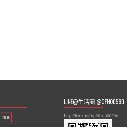
LINE@生活圈 @OFH0059D
http://line.me/ti/p/@ofh0059d
徵兆