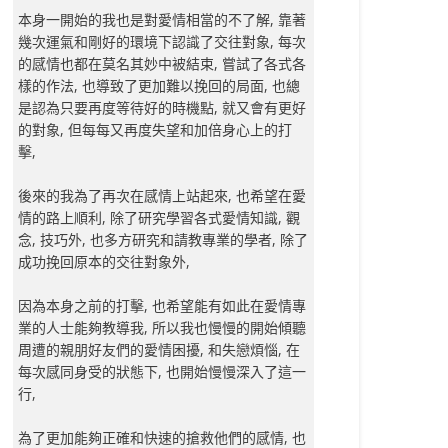
本身一開始的我也是對愛情相當的不了解, 靠著
幾次運氣和剛好的環境下認識了交往對象, 每次
的感情也都在莫名其妙中被結束, 嘗試了各式各
樣的作法, 也導致了更加難以挽回的局面, 也總
是認為只要再度等待好的時機點, 就又會有更好
的對象, 但每每又再度失望和加倍身心上的打
擊,
後來的我為了再次在感情上站起來, 也希望在愛
情的路上順利, 除了研究學習各式愛情知識, 觀
念, 技巧外, 也多方研究和請教專業的學者, 除了
成功挽回原本的交往對象外,
因為本身之前的打擊, 也希望能有如此在愛情專
業的人士能夠教導我, 所以我也慢慢的開始傾聽
周遭的親朋好友們的愛情困擾, 和失戀煩惱, 在
每次感同身受的狀態下, 也開始慢慢深入了這一
行,
為了更加能夠正確和快速的搶救他們的感情, 也