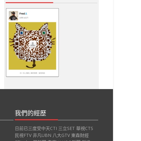
我們的經歷
日前已三度受中天CTI 三立SET 華視CTS
民視FTV 非凡UBN 八大GTV 東森財經