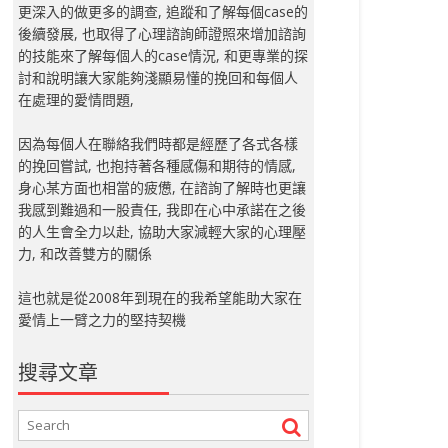
更深入的做更多的調查, 追蹤和了解每個case的
後續發展, 也取得了心理諮詢師證照來增加諮詢
的技能來了解每個人的case情況, 和更專業的探
討和說明讓大家能夠淺顯易懂的挽回和每個人
在處理的愛情問題,
因為每個人在聯絡我們時都是經歷了各式各樣
的挽回嘗試, 也抱持著各種感傷和期待的情感,
身心某方面也相當的疲憊, 在諮詢了解時也更讓
我感到難過和一股責任, 我即在心中承諾在之後
的人生會全力以赴, 協助大家減輕大家的心理壓
力, 和改善雙方的關係
這也就是從2008年到現在的我希望能助大家在
愛情上一臂之力的堅持契機
搜尋文章