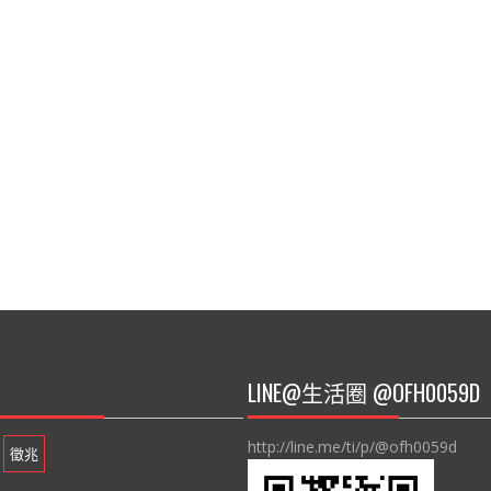
LINE@生活圈 @OFH0059D
http://line.me/ti/p/@ofh0059d
徵兆