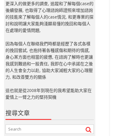
更深入的做更多的調查, 追蹤和了解每個case的
後續發展, 也取得了心理諮詢師證照來增加諮詢
的技能來了解每個人的case情況, 和更專業的探
討和說明讓大家能夠淺顯易懂的挽回和每個人
在處理的愛情問題,
因為每個人在聯絡我們時都是經歷了各式各樣
的挽回嘗試, 也抱持著各種感傷和期待的情感,
身心某方面也相當的疲憊, 在諮詢了解時也更讓
我感到難過和一股責任, 我即在心中承諾在之後
的人生會全力以赴, 協助大家減輕大家的心理壓
力, 和改善雙方的關係
這也就是從2008年到現在的我希望能助大家在
愛情上一臂之力的堅持契機
搜尋文章