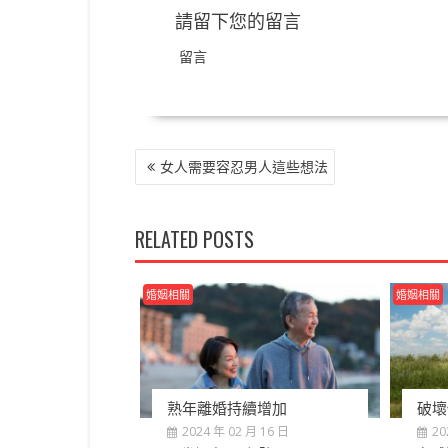
請留下您的留言
留言
文
女人需要容忍男人這些想法
章
導
覽
RELATED POSTS
婚姻相關
婚姻相關
熟年離婚持續增加
破壞
2024 年 02 月 16 日
20