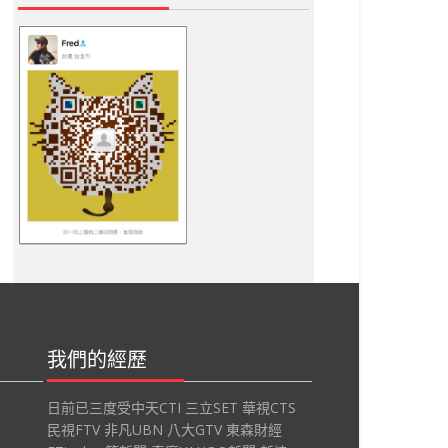
我們的經歷
日前已三度受中天CTI 三立SET 華視CTS
民視FTV 非凡UBN 八大GTV 東森財經