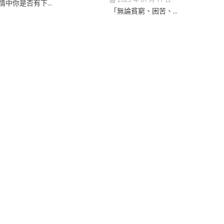
情中你是否有下...
「無論貧窮、困苦、...