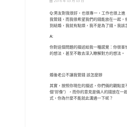
2016 年 03 月 03 日
Q:
男友對我很好，也很專一，工作也很上進
我管錢，而我很希望我們的錢能放在一起，
到結婚，我就有點煩，我不是為了錢。我該
A:
你對這個問題的描述給我一種感覺：你很害
的想法，甚至不敢去深入瞭解對方的想法。
婚後老公不讓我管錢 該怎麼辦
其實，按照你現在的描述，你們倆的觀點並
個“好像”），而你的意見是倆人的錢放在一
式，你為什麼不能就此溝通一下呢？