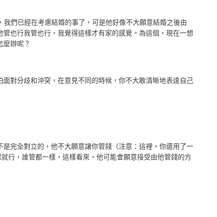
，我們已經在考慮結婚的事了，可是他好像不大願意結婚之後由
他管也行我管也行，我覺得這樣才有家的感覺。為這個，現在一想
怎麼辦呢？
怕面對分歧和沖突，在意見不同的時候，你不大敢清晰地表達自己
不是完全對立的，他不大願意讓你管錢（注意：這裡，你還用了一
起就行，誰管都一樣，這樣看來，他可能會願意接受由他管錢的方