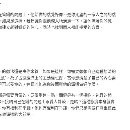
。
在管錢的問題上，他給你的感覺好像不是你期望的一家人之間的感
。如果是這樣，我建議你跟他深入地溝通一下，讓他瞭解你的感
你建立起對婚姻的信心，同時也找到兩人都能接受的方案。
正的想法還是由你來管。如果是這樣，你需要想想自己這種想法的
也好，為了占據經濟上的主動權也好，當你想清楚了自己的內心需
是可以妥協的，這樣才能為你後面與他的溝通做好準備。
都是需要勇氣的，要做到這一點，關鍵是有一個接納、包容的態
你不接納自己在錢的問題上跟愛人計較，是嗎？這種態度本身就會
：你有權利在乎錢，他也有權利在乎錢，你們只是需要在尊重彼此
有效溝通的大前提。