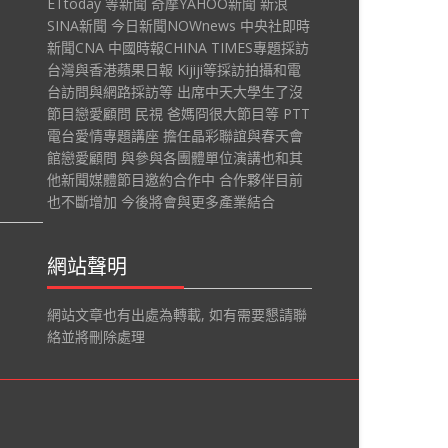
ETtoday 等新聞 奇摩YAHOO新聞 新浪
SINA新聞 今日新聞NOWnews 中央社即時
新聞CNA 中國時報CHINA TIMES專題採訪
台灣與香港蘋果日報 Kijiji等採訪拍攝和電
台訪問與網路採訪等 出席中天大學生了沒
節目戀愛顧問 民視 爸媽冏很大節目等 PTT
電台愛情專題講座 擔任晶彩聯誼與春天會
館戀愛顧問 與參與各團體單位演講也和其
他新聞媒體節目邀約合作中 合作夥伴目前
也不斷增加 今後將會與更多產業結合
網站聲明
網站文章也有出處為轉載, 如有需要懇請聯
絡並將刪除處理