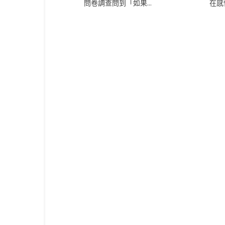
問卷調查問到「如果...
在感