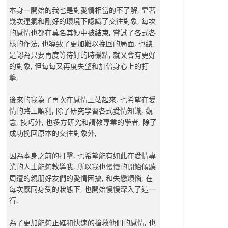
本身一開始的我也是對愛情相當的不了解, 靠著
幾次運氣和剛好的環境下認識了交往對象, 每次
的感情也都在莫名其妙中被結束, 嘗試了各式各
樣的作法, 也導致了更加難以挽回的局面, 也總
是認為只要再度等待好的時機點, 就又會有更好
的對象, 但每每又再度失望和加倍身心上的打
擊,
後來的我為了再次在感情上站起來, 也希望在愛
情的路上順利, 除了研究學習各式愛情知識, 觀
念, 技巧外, 也多方研究和請教專業的學者, 除了
成功挽回原本的交往對象外,
因為本身之前的打擊, 也希望能有如此在愛情專
業的人士能夠教導我, 所以我也慢慢的開始傾聽
周遭的親朋好友們的愛情困擾, 和失戀煩惱, 在
每次感同身受的狀態下, 也開始慢慢深入了這一
行,
為了更加能夠正確和快速的搶救他們的感情, 也