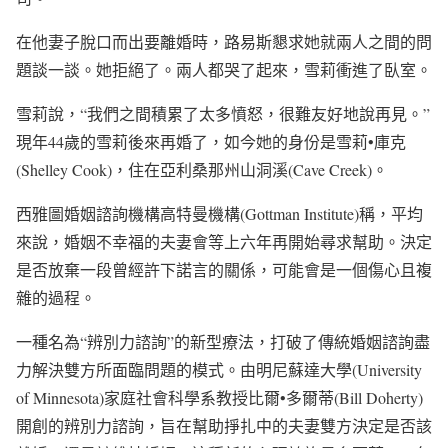
在他妻子脫口而出要離婚時，路易斯懇求她就兩人之間的問
題談一談。她拒絕了。兩人都哭了起來，雪莉衝進了臥室。
雪莉說，“我們之間積累了太多憤怒，很難友好地說再見。”
現年44歲的雪莉後來再婚了，如今她的身份是雪莉•庫克
(Shelley Cook)，住在亞利桑那州山洞溪(Cave Creek)。
西雅圖婚姻諮詢機構高特曼機構(Gottman Institute)稱，平均
來說，婚姻不幸福的夫妻會等上六年再開始尋求幫助。決定
是否放棄一段曾經許下諾言的關係，可能會是一個傷心且複
雜的過程。
一種名為“辨別力諮詢”的新型療法，打破了傳統婚姻諮詢盡
力解決雙方所面臨問題的模式。由明尼蘇達大學(University
of Minnesota)家庭社會科學系教授比爾•多爾蒂(Bill Doherty)
開創的辨別力諮詢，旨在幫助掙扎中的夫妻雙方決定是否該