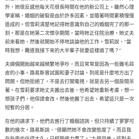
外，她很反感他每天花很長時間在他的新公司上。雖然心理
學家稱，婚姻的破裂是由於許多因素，並隨著時間累積慢慢
造成的。但雪莉清楚地記得她意識到自己的婚姻完了的那一
刻。那是在她第二次懷孕期間，當時她正住院治療，她丈夫
前來看她，然後就開始不停地談論他的工作。雪莉說，“當
時我想，難道我接下來的大半輩子就要這樣過了嗎？”
夫婦倆開始越來越頻繁地爭吵，而且常常是因為一些雞毛蒜
皮的小事。路易斯曾試圖和妻子討論，到底是什麼地方出了
問題。但她拒絕了，不是去打開電視，就是去另一個房間呆
著。在雪莉要求她丈夫搬出去後，他希望她重新考慮，想一
想孩子們，他保證會改。然後他搬了出去，希望這只是一次
短暫的分居。
在他的請求下，他們去進行了婚姻諮詢，但只持續了寥寥可
數的幾次。路易斯說，“很顯然她不會改變態度了。而且我
在外面也住得太久，已經筋疲力盡了。”九個月後，這對夫