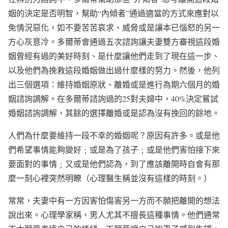
姻的決定是否明智，幫助“內傾者”通過適當的方式來應對以
免情況惡化，如不要苦苦哀求、威脅或是讓本已惱怒的另一
方心灰意冷。多爾蒂會通過五次諮詢讓夫妻雙方審視這段婚
姻曾經有過的美好時刻、是什麼讓他們走到了現在這一步、
以及他們為挽救這段婚姻做出過什麼樣的努力。然後，他列
出三個選項：維持婚姻原狀、離婚或是進行為期六個月的婚
姻諮詢調解。在多爾蒂諮詢過的25對夫婦中，40%決定嘗試
婚姻諮詢調解，其餘的選擇離婚或是認為沒有挽回的餘地。
人們為什麼要維持一段不幸的婚姻呢？原因有許多。或是他
們希望事情能夠變好﹔或是為了孩子﹔或是他們害怕接下來
要面對的事情﹔又或是他們認為，到了應該離開時自會有那
麼一刻心裡突然明瞭（心理醫生稱並沒有這樣的時刻。）
常常，夫妻中有一方因害怕傷害另一方而不願把離開的想法
說出來。心理學家稱，男人尤其不擅長這種事情。他們通常