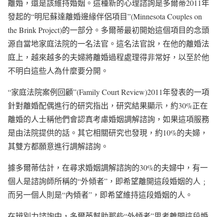
離婚，還是該維持婚姻。這種新的心理諮詢是多爾蒂2011年
發起的“明尼蘇達離婚邊緣伴侶項目”(Minnesota Couples on
the Brink Project)的一部分。多爾蒂最初開始這個項目的念頭
源自當地家庭法院的一名法官。這名法官說，在他的離婚法
庭上，越來越多的夫婦將離婚過程處理得非常好，以至於他
不明白這些人為什麼要分開。
“家庭法院案例回顧”(Family Court Review)2011年發表的一項
針對離婚配偶進行的研究指出，研究結果顯示，約30%正在
離婚的人士稱他們會認真考慮婚姻調解諮詢，如果這項服務
是由法院提供的話。其它相關研究也發現，約10%的夫婦，
其雙方都願意進行調解諮詢。
據多爾蒂估計，在尋求婚姻調解諮詢的30%的夫婦中，有一
個人是諮詢師所稱的“外傾者”，即希望離開這段婚姻的人﹔
而另一個人則是“內傾者”，即希望維持這段婚姻的人。
在辨別力諮詢中，多爾蒂幫助那些“外傾者”思考離開這段婚