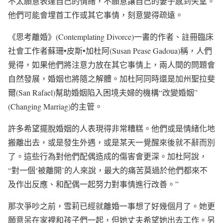
不太願意表達自己的情緒，不願意讓自己的妻子感到失望。
他們可能會埋首工作或其它事情，刻意變得疏遠。
《思考離婚》(Contemplating Divorce)一書的作者、註冊臨床
社會工作者蘇珊•皮斯•加杜阿(Susan Pease Gadoua)稱，人們
覺得，如果他們將注意力放在其它事情上，兩人間的問題會
自然發展，婚姻也將隨之解體。加杜阿同時還是加州聖拉斐
爾(San Rafael)幫助婚姻陷入困境夫婦的機構“改變婚姻”
(Changing Marriag)的主管。
許多希望擺脫婚姻的人表現得非常糟糕。他們或是情緒化地
搬離出去，或是發生外遇，或是某天一覺醒來後就不辭而別
了。這些行為對他們配偶造成的傷害會更深。加杜阿說，
“對一個‘被離開’的人來說，最大的痛苦莫過於他們都來不
及作出反應、和配偶一起努力對事情進行改善。”
那次爭吵之前，雪莉已經就離婚一事想了好幾個月了。她更
願意呆在家裡和孩子們一起，但她丈夫希望她出去工作。另