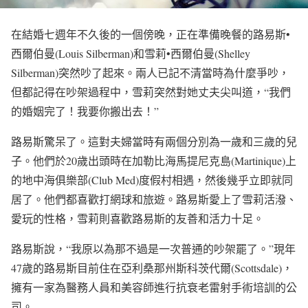
在結婚七週年不久後的一個傍晚，正在準備晚餐的路易斯•
西爾伯曼(Louis Silberman)和雪莉•西爾伯曼(Shelley
Silberman)突然吵了起來。兩人已記不清當時為什麼爭吵，
但都記得在吵架過程中，雪莉突然對她丈夫尖叫道，“我們
的婚姻完了！我要你搬出去！”
路易斯驚呆了。這對夫婦當時有兩個分別為一歲和三歲的兒
子。他們於20歲出頭時在加勒比海馬提尼克島(Martinique)上
的地中海俱樂部(Club Med)度假村相遇，然後幾乎立即就同
居了。他們都喜歡打網球和旅遊。路易斯愛上了雪莉活潑、
愛玩的性格，雪莉則喜歡路易斯的友善和活力十足。
路易斯說，“我原以為那不過是一次普通的吵架罷了。”現年
47歲的路易斯目前住在亞利桑那州斯科茨代爾(Scottsdale)，
擁有一家為醫務人員和美容師進行抗衰老雷射手術培訓的公
司。