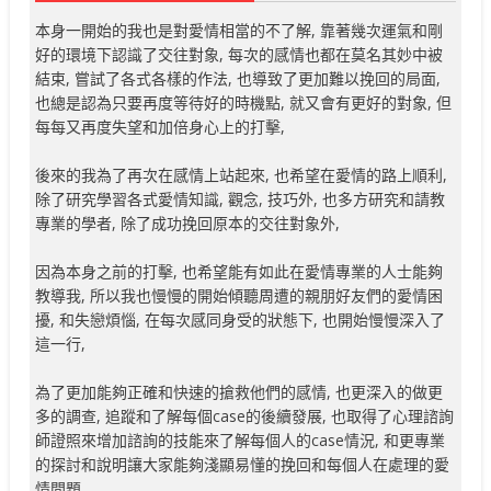
本身一開始的我也是對愛情相當的不了解, 靠著幾次運氣和剛
好的環境下認識了交往對象, 每次的感情也都在莫名其妙中被
結束, 嘗試了各式各樣的作法, 也導致了更加難以挽回的局面,
也總是認為只要再度等待好的時機點, 就又會有更好的對象, 但
每每又再度失望和加倍身心上的打擊,
後來的我為了再次在感情上站起來, 也希望在愛情的路上順利,
除了研究學習各式愛情知識, 觀念, 技巧外, 也多方研究和請教
專業的學者, 除了成功挽回原本的交往對象外,
因為本身之前的打擊, 也希望能有如此在愛情專業的人士能夠
教導我, 所以我也慢慢的開始傾聽周遭的親朋好友們的愛情困
擾, 和失戀煩惱, 在每次感同身受的狀態下, 也開始慢慢深入了
這一行,
為了更加能夠正確和快速的搶救他們的感情, 也更深入的做更
多的調查, 追蹤和了解每個case的後續發展, 也取得了心理諮詢
師證照來增加諮詢的技能來了解每個人的case情況, 和更專業
的探討和說明讓大家能夠淺顯易懂的挽回和每個人在處理的愛
情問題,