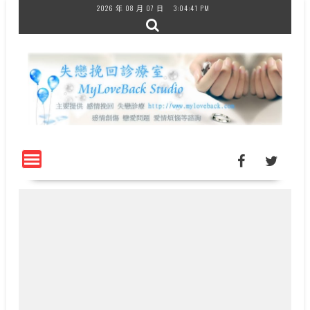
Skip
2026 年 08 月 07 日
3:04:42 PM
to
content