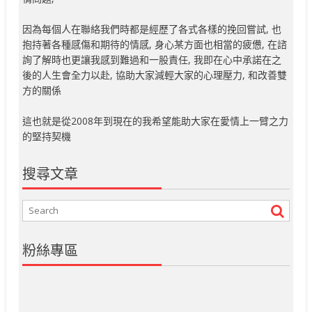
因為每個人在聯絡我們時都是經歷了各式各樣的挽回嘗試, 也
抱持著各種感傷和期待的情感, 身心某方面也相當的疲憊, 在諮
詢了解時也更讓我感到難過和一股責任, 我即在心中承諾在之
後的人生會全力以赴, 協助大家減輕大家的心理壓力, 和改善雙
方的關係
這也就是從2008年到現在的我希望能助大家在愛情上一臂之力
的堅持契機
搜尋文章
粉絲專區