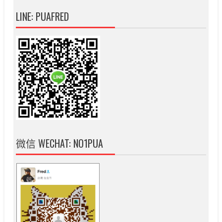
LINE: PUAFRED
微信 WECHAT: NO1PUA