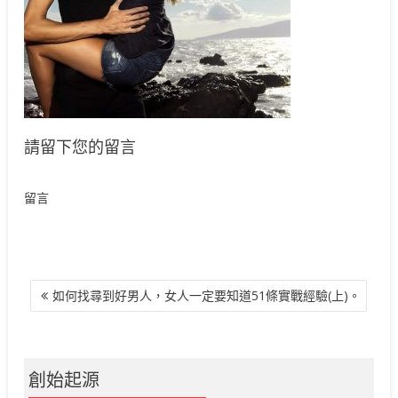
請留下您的留言
留言
文
如何找尋到好男人，女人一定要知道51條實戰經驗(上)。
章
導
覽
創始起源