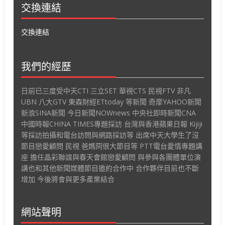
交換連結
交換連結
我們的經歷
日前已三度受中天CTI 三立SET 華視CTS 民視FTV 非凡
UBN 八大GTV 東森財經ETtoday 等新聞 奇摩YAHOO新聞
新浪SINA新聞 今日新聞NOWnews 中央社即時新聞CNA
中國時報CHINA TIMES專題採訪 台灣與香港蘋果日報 Kijiji
等採訪拍攝和電台訪問與網路採訪等 出席中天大學生了沒
節目戀愛顧問 民視 爸媽冏很大節目等 PTT電台愛情專題講
座 擔任晶彩聯誼與春天會館戀愛顧問 與參與各團體單位演
講也和其他新聞媒體節目邀約合作中 合作夥伴目前也不斷
增加 今後將會與更多產業結合
網站聲明