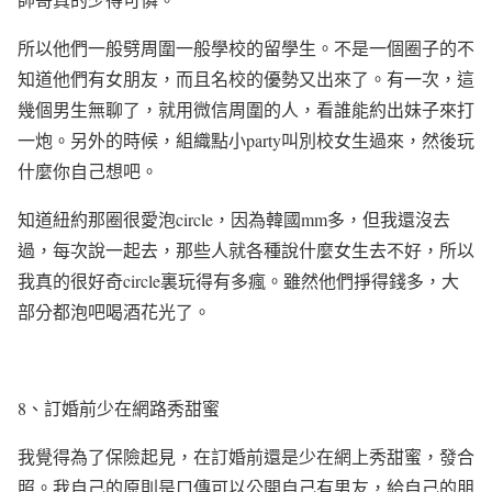
所以他們一般劈周圍一般學校的留學生。不是一個圈子的不
知道他們有女朋友，而且名校的優勢又出來了。有一次，這
幾個男生無聊了，就用微信周圍的人，看誰能約出妹子來打
一炮。另外的時候，組織點小
party
叫別校女生過來，然後玩
什麼你自己想吧。
知道紐約那圈很愛泡
circle
，因為韓國
mm
多，但我還沒去
過，每次說一起去，那些人就各種說什麼女生去不好，所以
我真的很好奇
circle
裏玩得有多瘋。雖然他們掙得錢多，大
部分都泡吧喝酒花光了。
8
、訂婚前少在網路秀甜蜜
我覺得為了保險起見，在訂婚前還是少在網上秀甜蜜，發合
照。我自己的原則是口傳可以公開自己有男友，給自己的朋