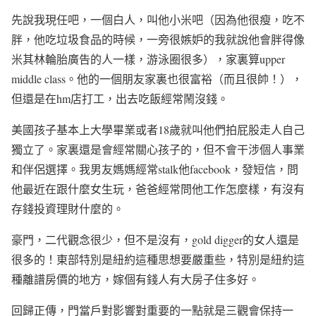
先說我現任吧，一個白人，叫他小米吧（因為他很瘦，吃不
胖，他吃垃圾食品的時候，一旁很嫉妒的我就說他會胖得像
米其林輪胎廣告的人一樣，游泳圈很多），家裏算
upper
middle class
。他的一個朋友家裏也很富裕（而且很帥！），
但還是在
hm
店打工，出去吃飯經常鬧沒錢。
美國孩子基本上大學畢業或者
18
歲就叫他們拍屁股走人自己
獨立了。家裏還是會經常關心孩子的，但不會干涉個人事業
和伴侶選擇。我男友媽媽經常
stalk
他
facebook
，發短信，問
他最近在跟什麼女生玩，爸爸經常問他工作怎麼樣，有沒有
存錢投資理財什麼的。
豪門，二代觀念很少，但不是沒有，
gold digger
的女人還是
很多的！東部特別是紐約這種思想要嚴重些，特別是紐約這
種離譜房價的地方，嫁個有錢人有大房子住多好。
回歸正傳，門當戶對影響對重要的一點就是三觀會保持一