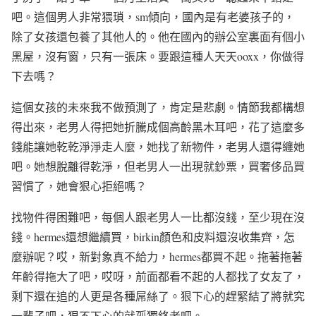
吧。這個男人非常猥瑣，
sm
傾向，國內是有老婆孩子的，
除了女孩還包養了其他人的。他在國內的辦公室裏面有個小
黑屋，沒有窗，只有一張床。要跟這種人天天
ooxx
，你做得
下去嗎？
這個女孩的未來我不做預測了，肯定是悲劇。情節我都構想
得出來，老男人得把她折騰成個高齡黑木耳吧，花了這麼多
錢能讓她乾乾淨淨走人麼，她找了新物件，老男人還得纏她
吧。她想脫離得乾淨，但老男人一出現就鈔票，買奢侈品買
習慣了，她會狠心拒絕嗎？
找物件得困難吧，每個人跟老男人一比都沒錢，至少現在沒
錢。
hermes
還想繼續買，
birkin
顏色和皮料還沒收集齊，怎
麼辦呢？哎，新對象真不給力，
hermes
都買不起。拖著拖著
年齡得拖大了吧，哎呀，前面都看不起的人都找了女友了，
剩下還在追的人更是各種屌絲了。狠下心的趕緊結了將就究
一輩子吧，狠不下心的就孤獨終老吧。