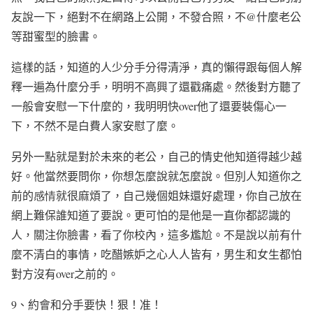
友說一下，絕對不在網路上公開，不發合照，不
@
什麼老公
等甜蜜型的臉書。
這樣的話，知道的人少分手分得清淨，真的懶得跟每個人解
釋一遍為什麼分手，明明不高興了還戳痛處。然後對方聽了
一般會安慰一下什麼的，我明明快
over
他了還要裝傷心一
下，不然不是白費人家安慰了麼。
另外一點就是對於未來的老公，自己的情史他知道得越少越
好。他當然要問你，你想怎麼說就怎麼說。但別人知道你之
前的
感情
就很麻煩了，自己幾個姐妹還好處理，你自己放在
網上難保誰知道了要說。更可怕的是他是一直你都認識的
人，關注你臉書，看了你校內，這多尷尬。不是說以前有什
麼不清白的事情，吃醋嫉妒之心人人皆有，男生和女生都怕
對方沒有
over
之前的。
9
、約會和分手要快！狠！准！