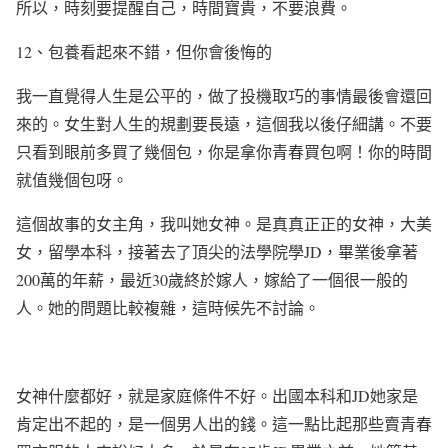
所以，時刻要提醒自己，時間寶貴，不要浪費。
12
、包養看起來不錯，但你會後悔的
我一直覺得人生是公平的，做了投機取巧的事情最後會還回
來的。女生對人生的規劃要長遠，這個我以後仔細講。不要
只看到眼前多買了幾個包，你是拿你青春買包啊！你的時間
就值幾個包呀。
這個故事的女主角，我叫她女神。是真真正正的女神，大美
女，留學本科，接著去了頂尖的法學院學
JD
，畢業後拿著
200
萬的年薪，最近
30
歲終於嫁人，嫁給了一個很一般的
人。她的問題比較複雜，這時候先不討論。
女神什麼都好，就是家庭條件不好。出國本科和
JD
她家是
肯定出不起的，是一個男人出的錢。這一點比起那些賣青春