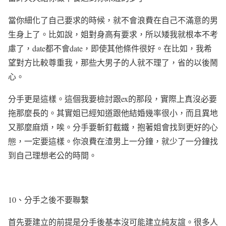
當你細化了自己要求的時候，就不會浪費在自己不滿意的男
生身上了。比如說，姐對身高有要求，所以矮我就根本不考
慮了，
date
都不會
date
，即使其他條件很好。在比如，我希
望對方比較尊重我，那些大男子的人就不理了，省的以後鬧
心。
分手更是這樣。這個我要檢討跟
ex
的那段，實際上真沒必要
拖那麼長的。其實姐已經知道跟他結婚幾率很小，而且異地
又那麼麻煩，唉。分手要斬釘截鐵，抱著姐會找到更好的
心
態
，一定要這樣。你浪費在渣男上一分鐘，就少了一分鐘找
到自己理想老公的時間。
10
、分手之後不要聯繫
首先要建立的前提是分手後基本沒可能建立純友誼。很多人