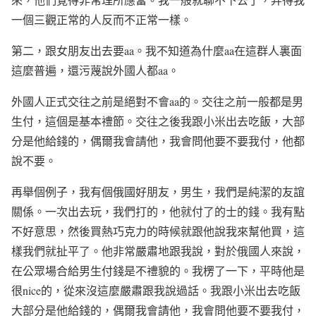
一個三觀正常的人反而不正常一樣。
第二，跟女朋友出去要
aa
。我不知道為什麼
aa
在這群人裏面
這麼普遍，還污蔑說外國人都
aa
。
外國人正式交往之前是絕對不會
aa
的。交往之前一般都是男
生付，這個是基本禮節。交往之後我跟小米出去吃飯，大部
分是他給錢的，偶爾我會請他，我會問他要不要我付，他都
說不要。
再舉個例子，我有個俄國好朋友，男生，我們是純潔的友誼
關係。一次出去玩，我們打的，他就付了的士的錢。我有點
不好意思，然後買熱巧克力的時候就跟他說我來幫他買，這
樣我們就扯平了。他非常嚴肅地跟我說，對於俄國人來說，
在公眾場合給男生付錢是不禮貌的。我楞了一下，平時他是
很
nice
的，從來沒這麼嚴肅跟我說過話。我跟小米出去吃飯
大部分是他給錢的，偶爾我會請他，我會問他要不要我付，