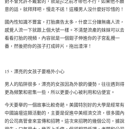
對不會允許不戴套的，就是
gc
之前才帶也不行，如果他不願
意的話，就拜拜吧，慢走不送！這種男人沒什麼好珍惜的！
國內性知識不豐富，打胎廣告太多，什麼三分鐘無痛人流，
感覺人流一下就跟上個大號一樣。不清楚流產的妹妹可以去
看看打胎的視頻，內容就是一個鉗子伸進你的子宮亂攪一
番，然後把你的孩子打成碎片，拖出渣滓！
15
、漂亮的女孩子要格外小心
男人的陷阱很多，漂亮的女孩因為外貌的優勢，往往遇到得
更為頻繁和密集一些，所以更要小心被利用和佔便宜。
今天要舉的一個故事比較奇葩。美國特別好的大學是經常有
中國論壇這類活動的，主要是促進中美經濟交流，很多國內
的公司高管會來宣傳和招聘。這次來招聘的幾個公司，據說
很牛，口氣很大，幾百上千億，但卻相當低調，老闆和公司