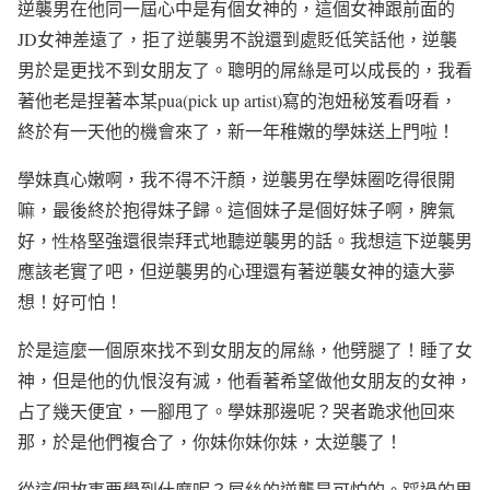
逆襲男在他同一屆心中是有個女神的，這個女神跟前面的
JD
女神差遠了，拒了逆襲男不說還到處貶低笑話他，逆襲
男於是更找不到女朋友了。聰明的屌絲是可以成長的，我看
著他老是捏著本某
pua(pick up artist)
寫的泡妞秘笈看呀看，
終於有一天他的機會來了，新一年稚嫩的學妹送上門啦！
學妹真心嫩啊，我不得不汗顏，逆襲男在學妹圈吃得很開
嘛，最後終於抱得妹子歸。這個妹子是個好妹子啊，脾氣
好，
性格
堅強還很崇拜式地聽逆襲男的話。我想這下逆襲男
應該老實了吧，但逆襲男的心理還有著逆襲女神的遠大夢
想！好可怕！
於是這麼一個原來找不到女朋友的屌絲，他劈腿了！睡了女
神，但是他的仇恨沒有滅，他看著希望做他女朋友的女神，
占了幾天便宜，一腳甩了。學妹那邊呢？哭者跪求他回來
那，於是他們複合了，你妹你妹你妹，太逆襲了！
從這個故事要學到什麼呢？屌絲的逆襲是可怕的。踩過的男