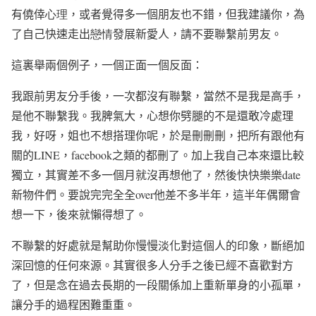
有僥倖
心理
，或者覺得多一個朋友也不錯，但我建議你，為
了自己快速走出
戀情
發展新愛人，請不要聯繫前男友。
這裏舉兩個例子，一個正面一個反面：
我跟前男友分手後，一次都沒有聯繫，當然不是我是高手，
是他不聯繫我。我脾氣大，心想你劈腿的不是還敢冷處理
我，好呀，姐也不想搭理你呢，於是刪刪刪，把所有跟他有
關的
LINE
，
facebook
之類的都刪了。加上我自己本來還比較
獨立，其實差不多一個月就沒再想他了，然後快快樂樂
date
新物件們。要說完完全全
over
他差不多半年，這半年偶爾會
想一下，後來就懶得想了。
不聯繫的好處就是幫助你慢慢淡化對這個人的印象，斷絕加
深回憶的任何來源。其實很多人分手之後已經不喜歡對方
了，但是念在過去長期的一段關係加上重新單身的小孤單，
讓分手的過程困難重重。