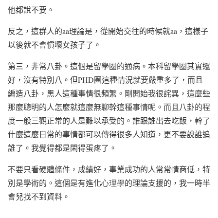
他都說不要。
反之，這群人的
aa
理論是，從開始交往的時候就
aa
，這樣子
以後就不會慣壞女孩子了。
第三，非常八卦。這個是留學圈的通病。本科留學圈其實還
好，沒有特別八。但
PHD
圈這種情況就要嚴重多了，而且
編造八卦，黑人這種事情很頻繁。剛開始我很詫異，這麼些
那麼聰明的人怎麼就這麼無聊幹這種事情呢。而且八卦的程
度一般三觀正常的人是難以承受的。誰跟誰出去吃飯，幹了
什麼這麼日常的事情都可以傳得很多人知道，更不要說誰追
誰了。我覺得都是閑得蛋疼了。
不要只看硬體條件，成績好，事業成功的人常常情商低，特
別是學術的。這個是有進化
心理學
的理論支援的，我一時半
會兒找不到資料。