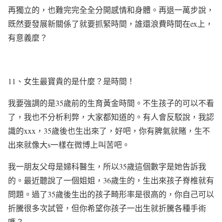
再獨立的，也難完完全全分開感情和身體。再退一萬步說，
既然要發展新關係了就要抓緊時間，誰還浪費時間在
ex
上，
有意義麼？
11
、女生最寶貴的是什麼？是時間！
我要強調的是
35
歲前的生育黃金時間。不生孩子的可以不看
了，我也不分析利弊，大家都知道的。有人會反駁說，我認
識的
xxx
，
35
歲後也生出來了，好吧，你有脾氣就賭，生不
出來就像大
s
一樣在微博上叫苦吧。
我一朋友父母是婦科醫生，所以
35
歲這個數字是她告訴我
的。最近聽說了一個姐姐，
36
歲生的，生出來孩子脊椎就有
問題。過了
35
歲後生出的孩子畸形率是很高的，你自己可以
折騰很多次試管，但你希望你孩子一出生就折騰各種手術
嗎？