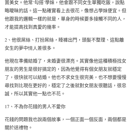
賞美女。他常
‘
勾搭
’
學妹，他會跟不同女生單獨吃飯，說點
略曖昧的話。這一點確實看上去很花，像想占學妹便宜。但
他跟我的邏輯一樣的就是，單身的時候要多接觸不同的人，
才能提高找到真愛的幾率。
2
、他很屌絲、打扮屌絲，睡褲出門，頭髮不整理、這點離
女生的夢中
情人
差很多。
他現在準備結婚了，未婚妻很漂亮。其實像他這種積極找女
朋友的男生是很好搞定的，因為他覺得有個女朋友就穩定
了，很快就可以結婚。他也不求女生很完美，也不想要慢慢
尋找到比現在更好的，穩定了之後就對女朋友很聽話，很忠
誠，所以其實他一點也不花。
17
、不為你花錢的男人不愛你
花錢的問題我也說兩個故事，一個正面一個反面，兩個都是
關於送禮物。