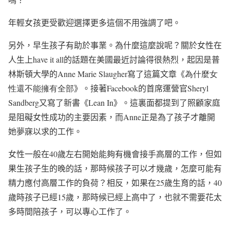
年輕女孩更受歡迎選擇更多這個不用強調了吧。
另外，早生孩子有助於事業。為什麼這麼說呢？關於女性在
人生上
have it all
的話題在美國最近討論得很熱烈，起因是普
林斯頓大學的
Anne Marie Slaugher
寫了這篇文章《
為什麼女
性還不能擁有全部
》。接著
Facebook
的首席運營官
Sheryl
Sandberg
又寫了新書《
Lean In
》。這裏面都提到了照顧家庭
是阻礙女性成功的主要因素，而
Anne
正是為了孩子才離開
她夢寐以求的工作。
女性一般在
40
歲左右開始能夠有機會接手高層的工作，但如
果生孩子生的晚的話，那時候孩子可以才幾歲，怎麼可能有
精力應付高層工作的負荷？相反，如果在
25
歲生育的話，
40
歲時孩子已經
15
歲，那時候已經上高中了，也就不需要花太
多時間陪孩子，可以專心工作了。