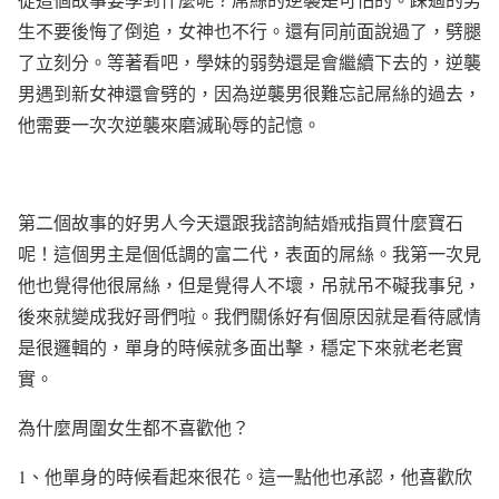
生不要後悔了倒追，女神也不行。還有同前面說過了，劈腿
了立刻分。等著看吧，學妹的弱勢還是會繼續下去的，逆襲
男遇到新女神還會劈的，因為逆襲男很難忘記屌絲的過去，
他需要一次次逆襲來磨滅恥辱的記憶。
第二個故事的好男人今天還跟我諮詢結
婚戒
指買什麼寶石
呢！這個男主是個低調的富二代，表面的屌絲。我第一次見
他也覺得他很屌絲，但是覺得人不壞，吊就吊不礙我事兒，
後來就變成我好哥們啦。我們關係好有個原因就是看待感情
是很邏輯的，單身的時候就多面出擊，穩定下來就老老實
實。
為什麼周圍女生都不喜歡他？
1
、他單身的時候看起來很花。這一點他也承認，他喜歡欣