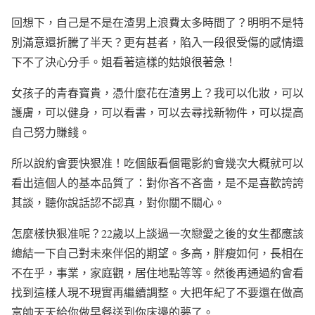
回想下，自己是不是在渣男上浪費太多時間了？明明不是特
別滿意還折騰了半天？更有甚者，陷入一段很受傷的感情還
下不了決心分手。姐看著這樣的姑娘很著急！
女孩子的青春寶貴，憑什麼花在渣男上？我可以化妝，可以
護膚，可以健身，可以看書，可以去尋找新物件，可以提高
自己努力賺錢。
所以說約會要快狠准！吃個飯看個電影約會幾次大概就可以
看出這個人的基本品質了：對你吝不吝嗇，是不是喜歡誇誇
其談，聽你說話認不認真，對你關不關心。
怎麼樣快狠准呢？
22
歲以上談過一次戀愛之後的女生都應該
總結一下自己對未來伴侶的期望。多高，胖瘦如何，長相在
不在乎，事業，家庭觀，居住地點等等。然後再通過約會看
找到這樣人現不現實再繼續調整。大把年紀了不要還在做高
富帥天天給你做早餐送到你床邊的夢了。