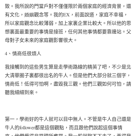
致。我所說的門當戶對不僅僅限於兩個家庭的經濟背景，還
有文化，
婚姻
觀念等。我的
EX
，前面說道，家庭不幸福，
所以家庭觀念比較薄弱，加上家裏企業比較大。所以他的思
想裏面最重要的事情是接班，任何其他事情都要靠邊站。父
母對子女未來的家庭觀影響很大。
4
、情商低很煩人
我接觸到的這些男生算是走學術路線的精英了吧，不少是北
大清華圈子裏都很出名的牛人。但是他們大部分就三個字，
情商低！低得可怕啊，盡毀我三觀。他們三觀如何可怕，請
聽我細細到來。
第一，學術好的牛人就可以目中無人。不管是牛人自己還是
牛人的
follower
都是這個觀點，而且跟他們說起這個事情
來，他們覺得非常理所應當。我一般就聊不下去了，弄得我