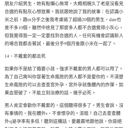
朋友介紹男生，她有點懶心無常，大概相親久了老是沒看見
合適的有點灰心想放棄。我就跟她說了我的故事：在認識小
米之前，跟
ex
分手之後我考慮過了超過
20
個的男生，
date
也
差不多
10
個。雖然中途見了那麼多人都不合適覺得小灰心，
但我覺得我一定一定要找到合適的人，任何有機會認識新人
的場合我都去嘗試，最後分手
9
個月後跟小米在一起了。
14
、不戴套的都去死
如果你不是結了婚要小孩，強求不戴套的男人都可以甩了。
為了自己爽叫你冒著生命風險的男人都不是愛你的。不清楚
生命風險的可以去查查宮外孕，宮外孕就像體內的炸彈，如
果血管破了，不能立刻治療的話，幾乎必死。
男人肯定會勸你不戴套的，這個聽得很多了。男生會說，沒
有事情的，我在體外
s
，不會懷孕的。滾粗！自己去查查體
外
sj
避孕
率有多低！聽到這種話，要嚴肅地跟他說，你是絕