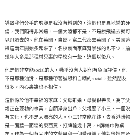
導致我們分手的劈腿是我沒有料到的，這個也是異地戀的硬
傷，我們隔得非常遠，一個大陸都不是，不是說飛過去就可
以飛過去的。他在英國，自然，富二代都去英國了。美國這
邊這兩年開始多起來了，名校裏面家庭背景強的也不少，前
幾年大多是那種村兒裏的學校有一些，這個以後八。
他是個非常能
social
的人，幾乎沒有人對他有負面評價，他
不是那種油滑，是那種帶著誠懇和自嘲的
social
，雖然朋友
很多，內心裏誰也不相信。
這個源於他不幸福的家庭：
父母
離婚，
母親
很善良，為了
父
親
正在蓬勃的事業，自願淨身出戶。父親娶了小三，一個沒
有文化，也不是太漂亮的人。小三非常能花錢，去香港購物
是一面牆一面牆的東西買，打牌輸幾十萬，
H
牌絲巾做桌
布。作為一個有品味的文藝男和一個愛母親，他對後媽是及