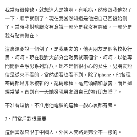
我當時很傻缺，就想這人是誰啊，有毛病，然後跟我他說了
一下，順手就刪了。現在我當然知道是他把自己回復給刪
了。當時我對劈腿沒有意識一部分是我沒有經驗，一部分是
我有點高傲在。
這裏還要說一個例子，是我朋友的，他男朋友是個名校投行
男，呵呵。現在我對大部分金融男就兩個字，呵呵，以後專
門開個金融男系列詳八。她不是個很小心的女生，男朋友短
信是從來不看的。當然想看也看不到，除了
iphone
，他各種
密碼都是非常複雜的，亂碼那種，毫無頭緒和意義，而且還
經常變。直到有一天她發現男友跟自己的好朋友睡了。
不准看短信，不准用他電腦的這種一般心裏都有鬼。
3
、門當戶對很重要
這個當然只限于中國人，外國人套路是完全不一樣的。