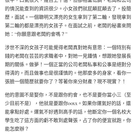
的情況能查到的資訊很少。小女孩們就屁顛屁顛去了，投簡
歷，面試。一個聰明又漂亮的女生拿到了第二輪，發現拿到
第二輪的都是漂亮的女孩子。在面試之前，老闆的秘書來問
她：
“
你願意跟老闆約會嗎？
”
涉世不深的女孩子可能覺得老闆真對她有意思：一個特別有
錢的老闆在芸芸的求職者中，對她一見鍾情，想跟她發展長
期的關係。做夢！一個正當的公司老闆私事和公事是絕對分
得清的，而且做事也是很謹慎的。他那麼多的身家，看你一
張臉一個簡歷就要你了？等著你來分財產？現不現實？！
他的意圖不是娶你，不是跟你約會，也不是要你當小三（至
少目前不是），他就是要跟你
ooxx
。如果你運氣好的話，還
能拿點好處。運氣不好遇到高手的話，他斷定你一個名校大
學生吃了這方面的虧不敢到處聲張，占了你的便宜就跑，你
能怎麼辦？