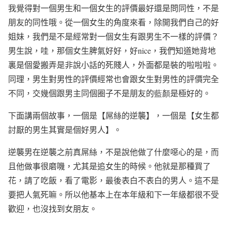
我覺得對一個男生和一個女生的評價最好還是問同性，不是
朋友的同性哦。從一個女生的角度來看，除開我們自己的好
姐妹，我們是不是經常對一個女生有跟男生不一樣的評價？
男生說，哇，那個女生脾氣好好，好
nice
，我們知道她背地
裏是個愛搬弄是非說小話的死賤人，外面都是裝的啦啦啦。
同理，男生對男性的評價經常也會跟女生對男性的評價完全
不同，交幾個跟男主同個圈子不是朋友的
藍顏
是極好的。
下面講兩個故事，一個是【屌絲的逆襲】，一個是【女生都
討厭的男生其實是個好男人】。
逆襲男在逆襲之前真屌絲，不是說他做了什麼噁心的是，而
且他做事很磨嘰，尤其是追女生的時候。他就是那種買了
花，請了吃飯，看了電影，最後表白不表白的男人。這不是
要把人氣死嘛。所以他基本上在本年級和下一年級都很不受
歡迎，也沒找到女朋友。