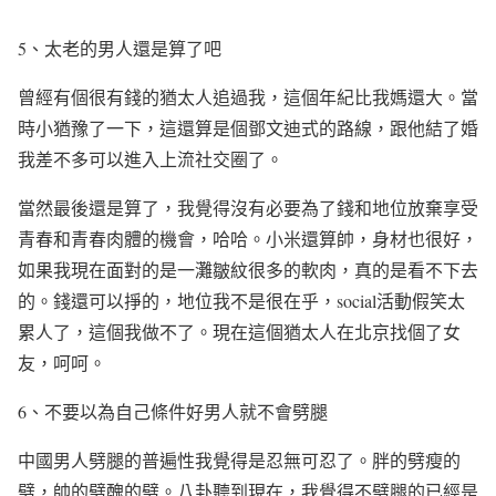
5
、太老的男人還是算了吧
曾經有個很有錢的猶太人追過我，這個年紀比我媽還大。當
時小猶豫了一下，這還算是個鄧文迪式的路線，跟他結了婚
我差不多可以進入上流社交圈了。
當然最後還是算了，我覺得沒有必要為了錢和地位放棄享受
青春和青春肉體的機會，哈哈。小米還算帥，身材也很好，
如果我現在面對的是一灘皺紋很多的軟肉，真的是看不下去
的。錢還可以掙的，地位我不是很在乎，
social
活動假笑太
累人了，這個我做不了。現在這個猶太人在北京找個了女
友，呵呵。
6
、不要以為自己條件好男人就不會劈腿
中國男人劈腿的普遍性我覺得是忍無可忍了。胖的劈瘦的
劈，帥的劈醜的劈。八卦聽到現在，我覺得不劈腿的已經是