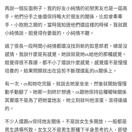
再說一個反面例子，我的好友小純情的初戀男友也是一屆高
手。他們分手之後還保持略大於朋友的關係，比如會牽牽
手，小抱抱之類的。當時我知道他們還這樣的時候，我就跟
小純情說，姐覺得你要栽的，小純情不聽。
過了很長一段時間小純情都還沒找到新的如意郎君，總是沒
感情，我說什麼是有感覺，她說就是她
ex
給他的那種感覺。
姐覺得很不靠譜，都不小了還說什麼感覺，感覺還不是慢慢
培養的。結果問題就出在這剪不斷理還亂的
ex
關係上。
有一次，
ex
和她吃完飯，就說去她家坐坐，然後就開始慢慢
動手動腳了。她那一刻終於想通，
ex
跟她保持這種曖昧關係
其實還不是為了把她當炮友，她立刻就叫他滾蛋，滾得遠遠
的。
不少人還跟
ex
保持炮友關係，不是說女生多開放，一般都是
男生誘導所致。女生又不是男生那種下半身思考的人，即使