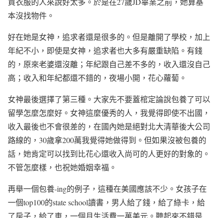
買衣服的人來說好太多。於是在
27
歲
JD
畢業之前，她算基
本沒找物件。
好在她是女神，追求者還是很多的。但是離開了學校，加上
年紀不小，即使是女神，追求者也大多有嚴重缺陷。有錢
的，原來老婆還沒離；年紀跟自己差不多的，收入還沒自己
高；收入和年紀都還不錯的，夜場小開，花心蘿蔔。
女神最後選擇了第三種。大家先不要蓋棺定論說包養了可以
留學怎麼怎麼好。女神這麼優秀的人，我覺得即使不出國，
收入最後也不會很差的，在國內她是絕對北大清華後大公司
路線的，
30
歲拿
200
萬我覺得她做得到。但如果沒被包養的
話，她肯定可以找到比花心還收入尚可的人更好的對象的。
不管怎麼樣，也祝她婚姻幸福。
再舉一個包養
-ing
的例子，這種在美國應該不少。女孩子在
一個
top100
的
state school
讀書，男人給了錢，給了綠卡，給
了房子，給了車，一個月生活費一萬美元。聽起來不錯是