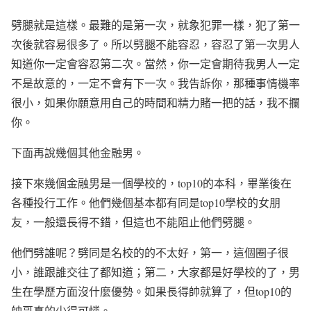
劈腿就是這樣。最難的是第一次，就象犯罪一樣，犯了第一
次後就容易很多了。所以劈腿不能容忍，容忍了第一次男人
知道你一定會容忍第二次。當然，你一定會期待我男人一定
不是故意的，一定不會有下一次。我告訴你，那種事情機率
很小，如果你願意用自己的時間和精力賭一把的話，我不攔
你。
下面再說幾個其他金融男。
接下來幾個金融男是一個學校的，
top10
的本科，畢業後在
各種投行工作。他們幾個基本都有同是
top10
學校的女朋
友，一般還長得不錯，但這也不能阻止他們劈腿。
他們劈誰呢？劈同是名校的的不太好，第一，這個圈子很
小，誰跟誰交往了都知道；第二，大家都是好學校的了，男
生在學歷方面沒什麼優勢。如果長得帥就算了，但
top10
的
帥哥真的少得可憐。