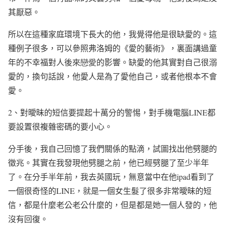
其厭惡。
所以在這種家庭環境下長大的他，我覺得他是很缺愛的。這
種例子很多，可以參照弗洛姆的《愛的藝術》，裏面講過童
年的不幸福對人後來
戀愛
的影響。缺愛的他其實對自己很溺
愛的，換句話說，他愛人是為了愛他自己，或者他根本不會
愛。
2
、對曖昧的短信要提起十萬分的警惕，對手機電腦
LINE
都
要設置很複雜密碼的要小心。
分手後，我自己回憶了我們關係的點滴，試圖找出他劈腿的
徵兆。其實在我發現他劈腿之前，他已經劈腿了至少半年
了。在分手半年前，我去英國玩，無意當中在他
ipad
看到了
一個很奇怪的
LINE
，就是一個女生髮了很多非常曖昧的短
信，都是什麼老公老公什麼的，但是都是她一個人發的，他
沒有回復。