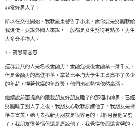
非常好男人了。
所以在交往開始，我就嚴重警告了小米，說你要是劈腿就給
我滾蛋。要說外國人來說，一般都是女生劈得有點多，男生
大多分手換人。
7
、劈腿零容忍
這群要八的人是名校金融男。金融危機後金融業一落千丈，
但是金融男的高傲不落，拿著比平均大學生工資高不了多少
的年薪，捏著乾癟的年終獎，他們
泡妞
熱情依然高漲。
繼續說前面提高的跟我朋友好朋友睡了的那個小帥男。已經
劈腿睡了別人了之後，我朋友心軟就原諒他了。我朋友是標
準白富美，她再去找新男朋友是很容易的。
2
個月後他又劈
了，我朋友很苦惱但還是原諒他了。我覺得後面還會劈的。