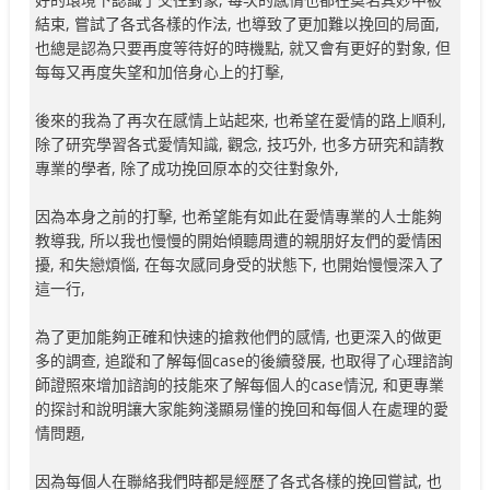
結束, 嘗試了各式各樣的作法, 也導致了更加難以挽回的局面,
也總是認為只要再度等待好的時機點, 就又會有更好的對象, 但
每每又再度失望和加倍身心上的打擊,
後來的我為了再次在感情上站起來, 也希望在愛情的路上順利,
除了研究學習各式愛情知識, 觀念, 技巧外, 也多方研究和請教
專業的學者, 除了成功挽回原本的交往對象外,
因為本身之前的打擊, 也希望能有如此在愛情專業的人士能夠
教導我, 所以我也慢慢的開始傾聽周遭的親朋好友們的愛情困
擾, 和失戀煩惱, 在每次感同身受的狀態下, 也開始慢慢深入了
這一行,
為了更加能夠正確和快速的搶救他們的感情, 也更深入的做更
多的調查, 追蹤和了解每個case的後續發展, 也取得了心理諮詢
師證照來增加諮詢的技能來了解每個人的case情況, 和更專業
的探討和說明讓大家能夠淺顯易懂的挽回和每個人在處理的愛
情問題,
因為每個人在聯絡我們時都是經歷了各式各樣的挽回嘗試, 也