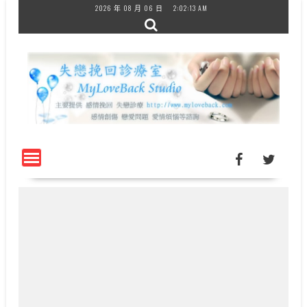
Skip
2026 年 08 月 06 日
2:02:14 AM
to
content