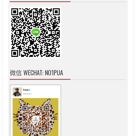
微信 WECHAT: NO1PUA