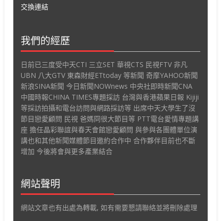
交換連結
我們的經歷
日前已三度受中天CTI 三立SET 華視CTS 民視FTV 非凡
UBN 八大GTV 東森財經ETtoday 等新聞 奇摩YAHOO新聞
新浪SINA新聞 今日新聞NOWnews 中央社即時新聞CNA
中國時報CHINA TIMES專題採訪 台灣與香港蘋果日報 Kijiji
等採訪拍攝和電台訪問與網路採訪等 出席中天大學生了沒
節目戀愛顧問 民視 爸媽冏很大節目等 PTT電台愛情專題講
座 擔任晶彩聯誼與春天會館戀愛顧問 與參與各團體單位演
講也和其他新聞媒體節目邀約合作中 合作夥伴目前也不斷
增加 今後將會與更多產業結合
網站聲明
網站文章也有出處為轉載, 如有需要懇請聯絡並將刪除處理