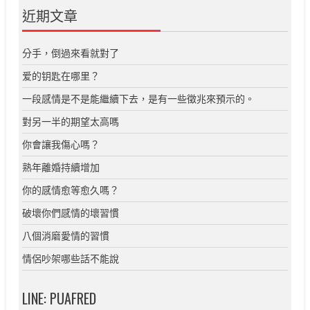
近期文章
分手，倒過來看就對了
爱的钥匙在哪里？
一段感情是不是能繼續下去，是有一些徵兆來預示的。
對另一半的期望太高嗎
你會讓我傷心嗎？
熟年離婚持續增加
你的感情愈等愈久嗎？
破壞你們感情的壞習慣
八個消磨愛情的習慣
情侶吵架哪些話不能說
LINE: PUAFRED