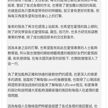
結束, 嘗試了各式各樣的作法, 也導致了更加難以挽回的局面,
也總是認為只要再度等待好的時機點, 就又會有更好的對象, 但
每每又再度失望和加倍身心上的打擊,
後來的我為了再次在感情上站起來, 也希望在愛情的路上順利,
除了研究學習各式愛情知識, 觀念, 技巧外, 也多方研究和請教
專業的學者, 除了成功挽回原本的交往對象外,
因為本身之前的打擊, 也希望能有如此在愛情專業的人士能夠
教導我, 所以我也慢慢的開始傾聽周遭的親朋好友們的愛情困
擾, 和失戀煩惱, 在每次感同身受的狀態下, 也開始慢慢深入了
這一行,
為了更加能夠正確和快速的搶救他們的感情, 也更深入的做更
多的調查, 追蹤和了解每個case的後續發展, 也取得了心理諮詢
師證照來增加諮詢的技能來了解每個人的case情況, 和更專業
的探討和說明讓大家能夠淺顯易懂的挽回和每個人在處理的愛
情問題,
因為每個人在聯絡我們時都是經歷了各式各樣的挽回嘗試, 也