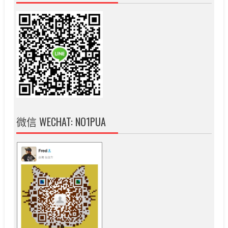
微信 WECHAT: NO1PUA