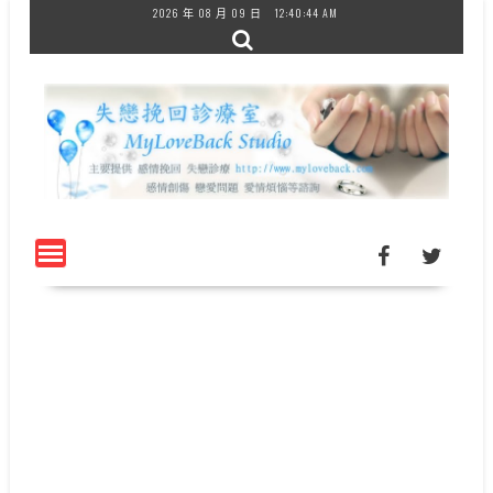
Skip
2026 年 08 月 09 日
12:40:44 AM
to
content