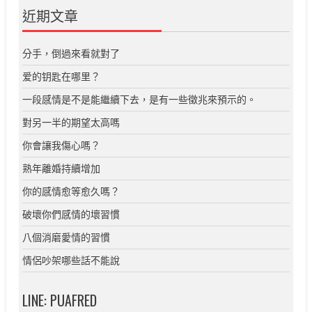
近期文章
分手，倒過來看就對了
爱的钥匙在哪里？
一段感情是不是能繼續下去，是有一些徵兆來預示的。
對另一半的期望太高嗎
你會讓我傷心嗎？
熟年離婚持續增加
你的感情愈等愈久嗎？
破壞你們感情的壞習慣
八個消磨愛情的習慣
情侶吵架哪些話不能說
LINE: PUAFRED