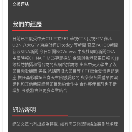
交換連結
我們的經歷
日前已三度受中天CTI 三立SET 華視CTS 民視FTV 非凡
UBN 八大GTV 東森財經ETtoday 等新聞 奇摩YAHOO新聞
新浪SINA新聞 今日新聞NOWnews 中央社即時新聞CNA
中國時報CHINA TIMES專題採訪 台灣與香港蘋果日報 Kijiji
等採訪拍攝和電台訪問與網路採訪等 出席中天大學生了沒
節目戀愛顧問 民視 爸媽冏很大節目等 PTT電台愛情專題講
座 擔任晶彩聯誼與春天會館戀愛顧問 與參與各團體單位演
講也和其他新聞媒體節目邀約合作中 合作夥伴目前也不斷
增加 今後將會與更多產業結合
網站聲明
網站文章也有出處為轉載, 如有需要懇請聯絡並將刪除處理