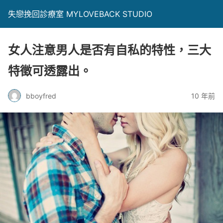
失戀挽回診療室 MYLOVEBACK STUDIO
女人注意男人是否有自私的特性，三大
特徵可透露出。
bboyfred
10 年前