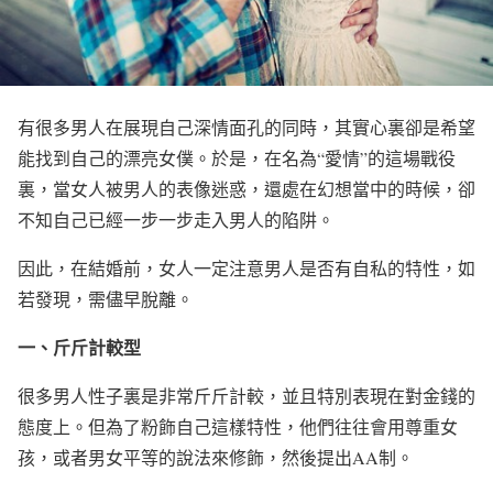
有很多男人在展現自己深情面孔的同時，其實心裏卻是希望
能找到自己的漂亮女僕。於是，在名為“愛情”的這場戰役
裏，當女人被男人的表像迷惑，還處在幻想當中的時候，卻
不知自己已經一步一步走入男人的陷阱。
因此，在結婚前，女人一定注意男人是否有自私的特性，如
若發現，需儘早脫離。
一、斤斤計較型
很多男人性子裏是非常斤斤計較，並且特別表現在對金錢的
態度上。但為了粉飾自己這樣特性，他們往往會用尊重女
孩，或者男女平等的說法來修飾，然後提出
AA
制。