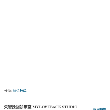
分類:
感情教學
失戀挽回診療室 MYLOVEBACK STUDIO
返回頂端