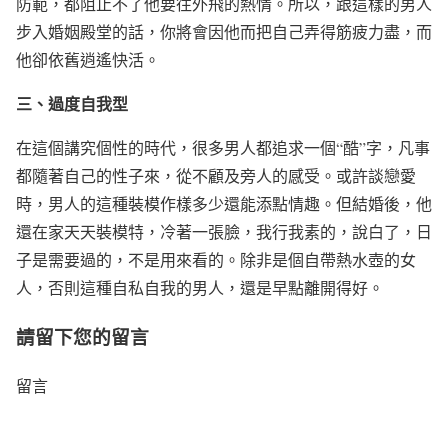
防範，都阻止不了他要往外飛的熱情。所以，跟這樣的男人
步入婚姻殿堂的話，你將會因他而把自己弄得筋疲力盡，而
他卻依舊逍遙快活。
三、過度自我型
在這個講究個性的時代，很多男人都追求一個“酷”字，凡事
都隨著自己的性子來，從不顧及旁人的感受。或許談戀愛
時，男人的這種裝模作樣多少還能添點情趣。但結婚後，他
還在家天天裝模特，冷著一張臉，我行我素的，說白了，日
子是需要過的，不是用來看的。除非是個自帶熱水壺的女
人，否則這種自私自我的男人，還是早點離開得好。
請留下您的留言
留言