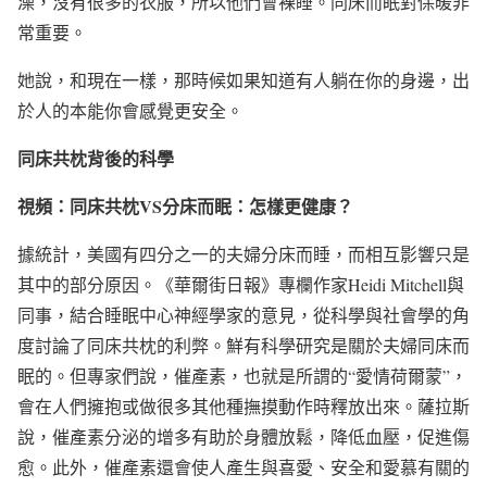
澡，沒有很多的衣服，所以他們會裸睡。同床而眠對保暖非
常重要。
她說，和現在一樣，那時候如果知道有人躺在你的身邊，出
於人的本能你會感覺更安全。
同床共枕背後的科學
視頻：同床共枕VS分床而眠：怎樣更健康？
據統計，美國有四分之一的夫婦分床而睡，而相互影響只是
其中的部分原因。《華爾街日報》專欄作家Heidi Mitchell與
同事，結合睡眠中心神經學家的意見，從科學與社會學的角
度討論了同床共枕的利弊。鮮有科學研究是關於夫婦同床而
眠的。但專家們說，催產素，也就是所謂的“愛情荷爾蒙”，
會在人們擁抱或做很多其他種撫摸動作時釋放出來。薩拉斯
說，催產素分泌的增多有助於身體放鬆，降低血壓，促進傷
愈。此外，催產素還會使人產生與喜愛、安全和愛慕有關的