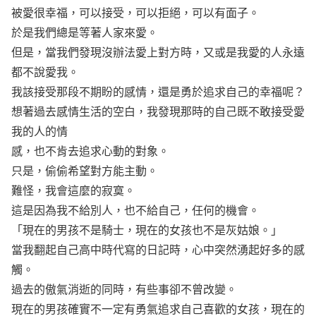
被愛很幸福，可以接受，可以拒絕，可以有面子。
於是我們總是等著人家來愛。
但是，當我們發現沒辦法愛上對方時，又或是我愛的人永遠
都不說愛我。
我該接受那段不期盼的感情，還是勇於追求自己的幸福呢？
想著過去感情生活的空白，我發現那時的自己既不敢接受愛
我的人的情
感，也不肯去追求心動的對象。
只是，偷偷希望對方能主動。
難怪，我會這麼的寂寞。
這是因為我不給別人，也不給自己，任何的機會。
「現在的男孩不是騎士，現在的女孩也不是灰姑娘。」
當我翻起自己高中時代寫的日記時，心中突然湧起好多的感
觸。
過去的傲氣消逝的同時，有些事卻不曾改變。
現在的男孩確實不一定有勇氣追求自己喜歡的女孩，現在的