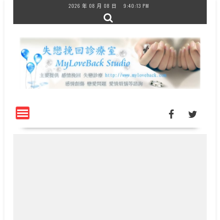
Skip
2026 年 08 月 08 日
9:40:14 PM
to
content