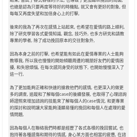
也總是認為只要再度等待好的時機點, 就又會有更好的對象, 但
每每又再度失望和加倍身心上的打擊,
後來的我為了再次在感情上站起來, 也希望在愛情的路上順利,
除了研究學習各式愛情知識, 觀念, 技巧外, 也多方研究和請教
專業的學者, 除了成功挽回原本的交往對象外,
因為本身之前的打擊, 也希望能有如此在愛情專業的人士能夠
教導我, 所以我也慢慢的開始傾聽周遭的親朋好友們的愛情困
擾, 和失戀煩惱, 在每次感同身受的狀態下, 也開始慢慢深入了
這一行,
為了更加能夠正確和快速的搶救他們的感情, 也更深入的做更
多的調查, 追蹤和了解每個case的後續發展, 也取得了心理諮詢
師證照來增加諮詢的技能來了解每個人的case情況, 和更專業
的探討和說明讓大家能夠淺顯易懂的挽回和每個人在處理的愛
情問題,
因為每個人在聯絡我們時都是經歷了各式各樣的挽回嘗試, 也
抱持著各種感傷和期待的情感, 身心某方面也相當的疲憊, 在諮