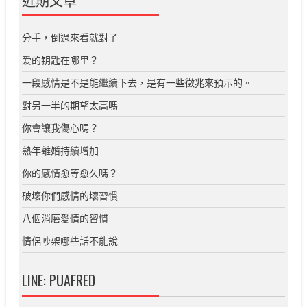
分手，倒過來看就對了
爱的钥匙在哪里？
一段感情是不是能繼續下去，是有一些徵兆來預示的。
對另一半的期望太高嗎
你會讓我傷心嗎？
熟年離婚持續增加
你的感情愈等愈久嗎？
破壞你們感情的壞習慣
八個消磨愛情的習慣
情侶吵架哪些話不能說
LINE: PUAFRED