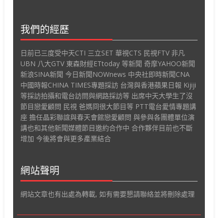
我們的經歷
日前已三度受中天CTI 三立SET 華視CTS 民視FTV 非凡
UBN 八大GTV 東森財經ETtoday 等新聞 奇摩YAHOO新聞
新浪SINA新聞 今日新聞NOWnews 中央社即時新聞CNA
中國時報CHINA TIMES專題採訪 台灣與香港蘋果日報 Kijiji
等採訪拍攝和電台訪問與網路採訪等 出席中天大學生了沒
節目戀愛顧問 民視 爸媽冏很大節目等 PTT電台愛情專題講
座 擔任晶彩聯誼與春天會館戀愛顧問 與參與各團體單位演
講也和其他新聞媒體節目邀約合作中 合作夥伴目前也不斷
增加 今後將會與更多產業結合
網站聲明
網站文章也有出處為轉載, 如有需要懇請聯絡並將刪除處理