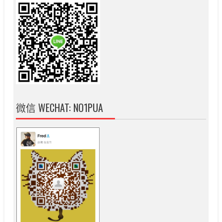
微信 WECHAT: NO1PUA