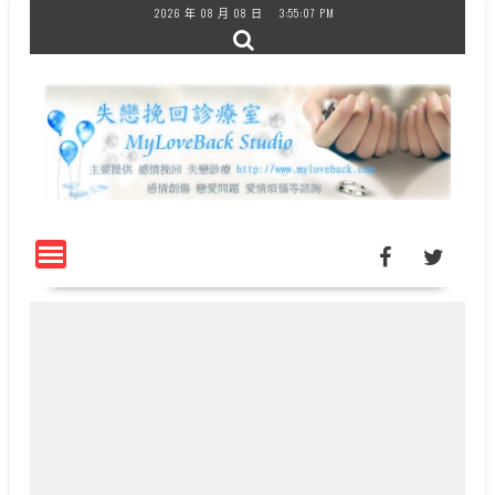
Skip
2026 年 08 月 08 日
3:55:08 PM
to
content