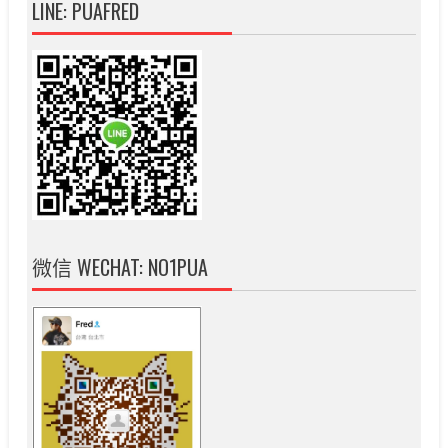
LINE: PUAFRED
微信 WECHAT: NO1PUA