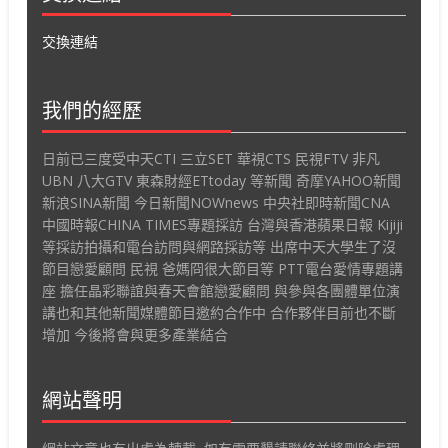
交換連結
我們的經歷
日前已三度受中天CTI 三立SET 華視CTS 民視FTV 非凡
UBN 八大GTV 東森財經ETtoday 等新聞 奇摩YAHOO新聞
新浪SINA新聞 今日新聞NOWnews 中央社即時新聞CNA
中國時報CHINA TIMES專題採訪 台灣與香港蘋果日報 Kijiji
等採訪拍攝和電台訪問與網路採訪等 出席中天大學生了沒
節目戀愛顧問 民視 爸媽冏很大節目等 PTT電台愛情專題講
座 擔任晶彩聯誼與春天會館戀愛顧問 與參與各團體單位演
講也和其他新聞媒體節目邀約合作中 合作夥伴目前也不斷
增加 今後將會與更多產業結合
網站聲明