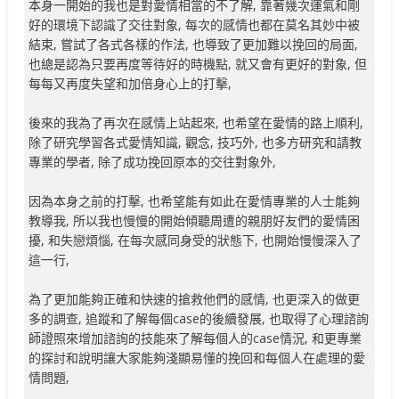
本身一開始的我也是對愛情相當的不了解, 靠著幾次運氣和剛
好的環境下認識了交往對象, 每次的感情也都在莫名其妙中被
結束, 嘗試了各式各樣的作法, 也導致了更加難以挽回的局面,
也總是認為只要再度等待好的時機點, 就又會有更好的對象, 但
每每又再度失望和加倍身心上的打擊,
後來的我為了再次在感情上站起來, 也希望在愛情的路上順利,
除了研究學習各式愛情知識, 觀念, 技巧外, 也多方研究和請教
專業的學者, 除了成功挽回原本的交往對象外,
因為本身之前的打擊, 也希望能有如此在愛情專業的人士能夠
教導我, 所以我也慢慢的開始傾聽周遭的親朋好友們的愛情困
擾, 和失戀煩惱, 在每次感同身受的狀態下, 也開始慢慢深入了
這一行,
為了更加能夠正確和快速的搶救他們的感情, 也更深入的做更
多的調查, 追蹤和了解每個case的後續發展, 也取得了心理諮詢
師證照來增加諮詢的技能來了解每個人的case情況, 和更專業
的探討和說明讓大家能夠淺顯易懂的挽回和每個人在處理的愛
情問題,