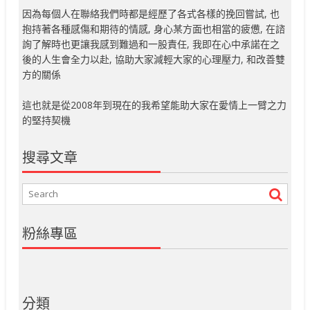
因為每個人在聯絡我們時都是經歷了各式各樣的挽回嘗試, 也
抱持著各種感傷和期待的情感, 身心某方面也相當的疲憊, 在諮
詢了解時也更讓我感到難過和一股責任, 我即在心中承諾在之
後的人生會全力以赴, 協助大家減輕大家的心理壓力, 和改善雙
方的關係
這也就是從2008年到現在的我希望能助大家在愛情上一臂之力
的堅持契機
搜尋文章
粉絲專區
分類